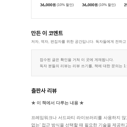
36,000
원
(10% 할인)
36,000
원
(10% 할인)
2
4장. 웹 구성 요소
__API
____사용할 수 있을까?
____사용자 정의 요소
만든 이 코멘트
__TodoMVC에 웹 구성 요소 사용
저자, 역자, 편집자를 위한 공간입니다. 독자들에게 전하고
__웹 구성 요소와 렌더링 함수
____코드 스타일
접수된 글은 확인을 거쳐 이 곳에 게재됩니다.
____테스트 가능성
독자 분들의 리뷰는 리뷰 쓰기를, 책에 대한 문의는 1:
____휴대성
____커뮤니티
__사라지는 프레임워크
출판사 리뷰
__요약
★ 이 책에서 다루는 내용 ★
5장. HTTP 요청
프레임워크나 서드파티 라이브러리를 사용하지 않고
__간단한 역사: AJAX의 탄생
없는' 접근 방식을 선택할 때 필요한 기술을 제공하