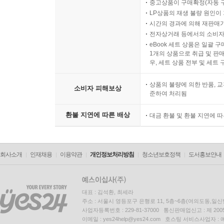
중고상품이 구매확정(자동 
LP상품의 재생 불량 원인이 기
시간의 경과에 의해 재판매가
전자상거래 등에서의 소비자
eBook 세트 상품은 일괄 
1개의 상품으로 취급 및 판매
우, 세트 상품 전부 및 세트
상품의 불량에 의한 반품, 교
소비자 피해보상
준하여 처리됨
환불 지연에 따른 배상
대금 환불 및 환불 지연에 
회사소개
인재채용
이용약관
개인정보처리방침
청소년보호정책
도서홍보안내
대표 : 김석환, 최세라
주소 : 서울시 영등포구 은행로 11, 5층~6층(여의도동,일신
사업자등록번호 : 229-81-37000 통신판매업신고 : 제 200
이메일 : yes24help@yes24.com 호스팅 서비스사업자 :