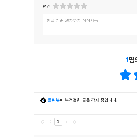
____분노 주도 결정
평점
__프레임워크 없는 운동 선언문
____첫 번째 원칙
한글 기준 50자까지 작성가능
____두 번째 원칙
____세 번째 원칙
____네 번째 원칙
__도구
1
명
____마테오 바카리의 도구
____트레이드오프 슬라이드
____프레임워크 나침반 차트
____다른 도구
__요약
클린봇
이 부적절한 글을 감지 중입니다.
1