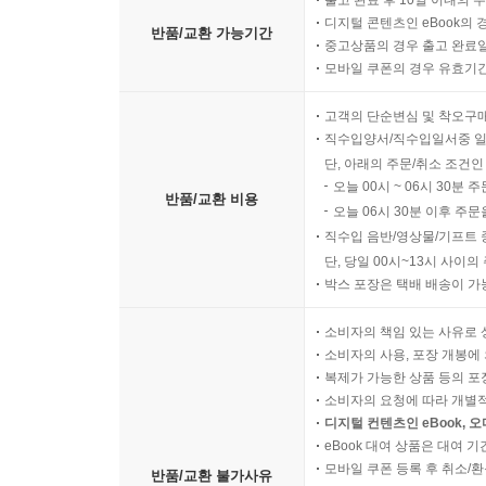
출고 완료 후 10일 이내의 
디지털 콘텐츠인 eBook의 
반품/교환 가능기간
중고상품의 경우 출고 완료일
모바일 쿠폰의 경우 유효기간(
고객의 단순변심 및 착오구
직수입양서/직수입일서중 일
단, 아래의 주문/취소 조건인
오늘 00시 ~ 06시 30분 
반품/교환 비용
오늘 06시 30분 이후 주문
직수입 음반/영상물/기프트 
단, 당일 00시~13시 사이
박스 포장은 택배 배송이 가
소비자의 책임 있는 사유로 
소비자의 사용, 포장 개봉에 
복제가 가능한 상품 등의 포장을 
소비자의 요청에 따라 개별
디지털 컨텐츠인 eBook, 
eBook 대여 상품은 대여 기
모바일 쿠폰 등록 후 취소/환
반품/교환 불가사유