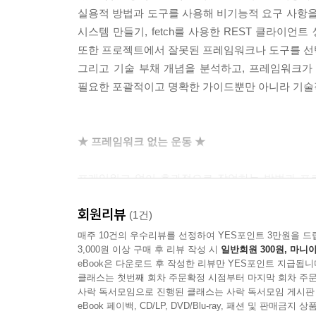
__todo 리스트 REST 서버
실용적 방법과 도구를 사용해 비기능적 요구 사항을
____REST
시스템 만들기, fetch를 사용한 REST 클라이
__코드 예제
또한 프로젝트에서 잘못된 프레임워크나 도구를 선택
____기본 구조
그리고 기술 부채 개념을 분석하고, 프레임워크가
____XMLHttpRequest
필요한 포괄적이고 명확한 가이드뿐만 아니라 기술적
____Fetch
____Axios
____아키텍처 검토
★ 프레임워크 없는 운동 ★
__적합한 HTTP API를 선택하는 방법
____호환성
프레임워크 없이 효과적으로 작업하는 방법과 프로
____휴대성
연구하고자 동료인 안토니오 델아바(Antonio Del
____발전성
회원리뷰
(Frameworkless Movement)을 만들었다. 이 운동의
(1건)
____보안
이 운동의 목적은 ‘프레임워크 없는’이라는 주제에
매주 10건의 우수리뷰를 선정하여 YES포인트 3만원을 드
____학습 곡선
3,000원 이상 구매 후 리뷰 작성 시
일반회원 300원, 마니아
사람들이 프레임워크 없이 작업하는 것이 진정으로
__요약
eBook은 다운로드 후 작성한 리뷰만 YES포인트 지급됩니
이해하게 돕는 노력 중 하나다.
클래스는 첫번째 회차 주문확정 시점부터 마지막 회차 주문
사락 독서모임으로 진행된 클래스는 사락 독서모임 게시판
eBook 페이백, CD/LP, DVD/Blu-ray, 패션 및 판매금
6장. 라우팅