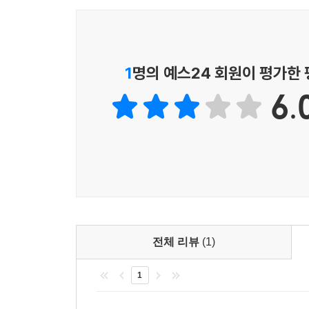
★ 지은이의 말 ★
__단일 페이지 애플리케이션
__코드 예제
프레임워크 없이 프론트엔드 애플리케이션을 효과적
____프래그먼트 식별자
작업을 수행하기가 충분하지 않기 때문이다. 이
____히스토리 API
1
명의 예스24 회원이 평가한
작업에 맞는 적합한 도구를 선택하는 방법도 알려줄
__Navigo
6.
__올바른 라우터를 선택하는 방법
__요약
★ 옮긴이의 말 ★
‘프레임워크 없는 운동(Frameworkless Mo
7장. 상태 관리
커뮤니티를 만들고, 사람들이 프레임워크 없는 프론
__ToDoMVC 애플리케이션 리뷰
처음 제이쿼리가 등장했을 때만 해도 브라우저 간
__모델-뷰-컨트롤러
도구의 지원은 프론트엔드 애플리케이션 개발자에
____옵저버블 모델
자바스크립트 프레임워크 전성시대라고 불릴 만큼
전체 리뷰
(1)
__반응형 프로그래밍
어떤 프레임워크를 사용해야 할지 모르게 되는 소위 ‘자바스
____반응형 모델
1
이 책은 프레임워크나 서드파티 라이브러리를 사
____네이티브 프록시
호환성이 잘 보장되고 있고 표준 ECMAScript
__이벤트 버스