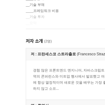
__기술 부채
____프레임워크 비용
__기술 투자
__요약
저자 소개
2장. 렌더링
(2명)
__문서 객체 모델
__렌더링 성능 모니터링
저 :
프란세스코 스트라츨로
(Francesco Straz
____크롬 개발자 도구
____stats.js
경험 많은 프론트엔드 엔지니어, 자바스크립트 트레
____사용자 정의 성능 위젯
역의 콘퍼런스와 미트업 행사에서 발표했고 여러
__렌더링 함수
에 항상 열정적이며 새로운 것을 배우는 가장
____TodoMVC
하지 않고 소프...
____순수 함수 렌더링
__동적 데이터 렌더링
____가상 DOM