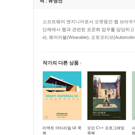
역 :
류영선
__요약
소프트웨어 엔지니어로서 오랫동안 웹 브라우저와
3장. DOM 이벤트 관리
단체에서 웹과 관련된 표준화 업무를 담당하고 있다.
__YAGNI 원칙
e), 웨어러블(Wearable), 오토모티브(Autom
__DOM 이벤트 API
____속성에 핸들러 연결
____addEventListener로 핸들러 연결
작가의 다른 상품
____이벤트 객체
____DOM 이벤트 라이프사이클
____사용자 정의 이벤트 사용
__TodoMVC에 이벤트 추가
____렌더링 엔진 리뷰
____기본 이벤트 처리 아키텍처
__이벤트 위임
__요약
리액트 머티리얼 UI 쿡
모던 C++ 프로그래밍
북
쿡북