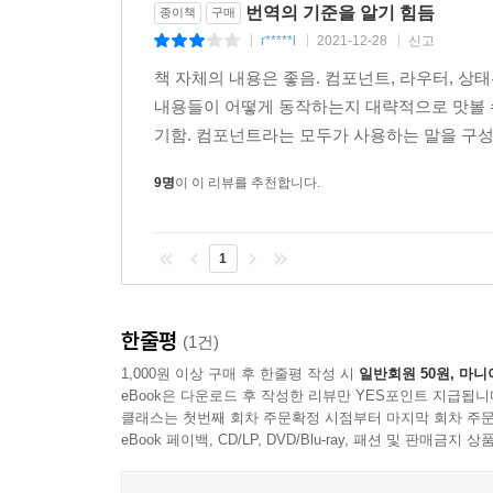
있게 됐다. 그러나 이 책은 프레임워크 없는 옵션
번역의 기준을 알기 힘듬
종이책
구매
____프레임워크 없는 구현
프로젝트의 성공에 큰 도움이 된다는 사실을 인
r*****l
2021-12-28
신고
|
|
|
____Redux
설명한다.
__상태 관리 전략 비교
책 자체의 내용은 좋음. 컴포넌트, 라우터,
____모델-뷰-컨트롤러
내용들이 어떻게 동작하는지 대략적으로 맛볼 수
____반응형 프로그래밍
기함. 컴포넌트라는 모두가 사용하는 말을 구성 
____이벤트 버스
9명
이 이 리뷰를 추천합니다.
__요약
1
8장. 적합한 작업을 위한 적합한 도구
__자바스크립트 피로
__‘적합한’ 프레임워크
한줄평
(1건)
__안티패턴
1,000원 이상 구매 후 한줄평 작성 시
일반회원 50원, 마니
____노후화에 대한 두려움
eBook은 다운로드 후 작성한 리뷰만 YES포인트 지급됩니
____하이프 곡선 따르기
클래스는 첫번째 회차 주문확정 시점부터 마지막 회차 주문
eBook 페이백, CD/LP, DVD/Blu-ray, 패션 및 판매금
____일반적인 경로
____전문가