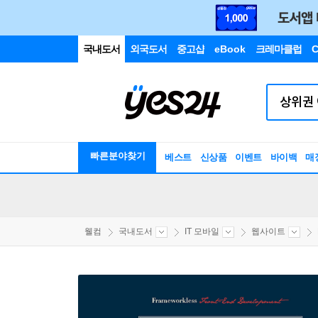
국내도서
외국도서
중고샵
eBook
크레마클럽
C
빠른분야찾기
베스트
신상품
이벤트
바이백
매
웰컴
국내도서
IT 모바일
웹사이트