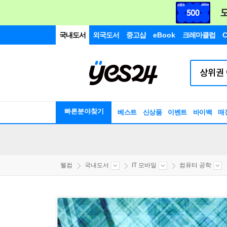
국내도서
외국도서
중고샵
eBook
크레마클럽
C
빠른분야찾기
베스트
신상품
이벤트
바이백
매
웰컴
국내도서
IT 모바일
컴퓨터 공학