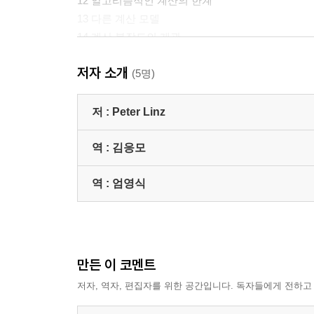
12 알고리즘적인 계산의 한계
13 다른 계산 모델
14 계산 복잡도의 개관
저자 소개
부록 A 유한-상태 변환기
(5명)
부록 B JFLAP : 추천의 글
저 :
Peter Linz
해답
참고문헌
역 :
김응모
찾아보기
역 :
엄영식
만든 이 코멘트
저자, 역자, 편집자를 위한 공간입니다. 독자들에게 전하고