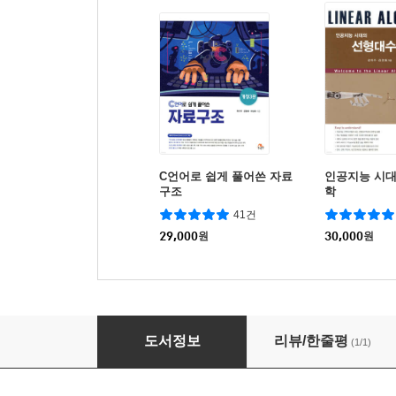
C언어로 쉽게 풀어쓴 자료
인공지능 시
구조
학
41건
29,000
원
30,000
원
형식언어와 오토마타
도서정보
리뷰/한줄평
(1/1)