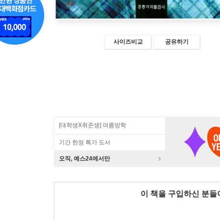
사이즈비교
공유하기
[대학생X취준생] 여름방학
기간 한정 특가 도서
오직, 예스24에서만
이 책을 구입하신 분