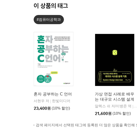
이 상품의 태그
#컴퓨터공학과
혼자 공부하는 C 언어
가상 면접 사례로 배우
는 대규모 시스템 설계
서현우 저
한빛미디어
|
기초
알렉스 쉬 저/이병준 역
인
|
23,400
원
(10% 할인)
21,600
원
(10% 할인)
검색 페이지에서 선택된 태그에 등록된 더 많은 상품을 확인해 