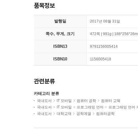
품목정보
발행일
2017년 08월 31일
쪽수, 무게, 크기
472쪽 | 991g | 188*256*26
ISBN13
9791156005414
ISBN10
1156005418
관련분류
카테고리 분류
국내도서
IT 모바일
컴퓨터 공학
컴퓨터 교육
국내도서
IT 모바일
프로그래밍 언어
프로그래밍 언어 
국내도서
대학교재
공학계열
컴퓨터공학