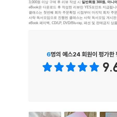
3,000원 이상 구매 후 리뷰 작성 시
일반회원 300원, 마니아
바뀌는 〈선한 사람들의 소나타〉 속 비밀경찰, 
eBook은 다운로드 후 작성한 리뷰만 YES포인트 지급됩니
연인, 죽음을 앞둔 아내의 외도 상대에게 그녀의
클래스는 첫번째 회차 주문확정 시점부터 마지막 회차 주문
사락 독서모임으로 진행된 클래스는 사락 독서모임 게시판
대한 이해’임을 들여다보게 한다. 그곳에는 눈물을 
eBook 페이백, CD/LP, DVD/Blu-ray, 패션 및 판매금
사랑이 어느 모습으로 향하건, 저자는 그 모든 것이
지운 다음 날, ‘자동차 문이 닫히는 소리, 시동
조엘이 향하는 곳은 지워내 버린 사랑이 있던 곳
뒤바뀐 소년과 소녀가 서로의 이름을 묻고, 부르고, 
6
명의 예스24 회원이 평가한
‘사랑’의 다른 이름이라는 것을. 그리고 이런 사랑
9.
“‘너’와 ‘나’의 거리를 좁히는 첫 번째 방법은 이
이름을 묻고, 부르고, 기억하는 일보다 더 아름다운 
take 2, 고독하거나
‘고독을 살피기 위해선 고독하지 않은 순간이 필요하
사랑에는 사랑으로 타오르는 ‘끓는 점’이 있다면,
‘어는 점’이 있다. 그것이 연인과의 사랑이든, 삶