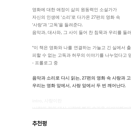
하지만 크고 작은 삶의 충돌 속에서 세상의 이름
영화에 대한 애정이 삶의 원동력인 소설가가
발되어 버린다. 개중에는 불리지 않을뿐더러, 더이
자신의 인생에 ‘소리’로 다가온 27편의 영화 속
수 있다면. --- p.122, 「너의 이름은.」 중에서
‘사랑’과 ‘고독’을 들려준다.
음악과, 대사와, 그 사이 들어 찬 침묵과 우리를 둘
그림자를 보기 위해서는 빛이 필요하듯, 침묵을 느
치 사카모토가 부려놓은 선율 사이사이에서야 비로소
“이 책은 영화와 나를 연결하는 가늘고 긴 실에서 
검은 건반과 흰 건반 사이가 그토록 넓을 수 있다는 걸
피할 수 없는 고독과 허무의 이야기를 나누었다고 믿
- 프롤로그 중
허무가 짙은 눈동자와 텅 빈 몸짓을 통과한 그의 
속으로 장난스럽게 넣는 손, 침대에 가만히 누워 내
음악과 소리로 다시 읽는, 27편의 영화 속 사랑과 
발걸음 소리는 그의 지문처럼 유일하다. 아니다. 그런 
우리는 영화 앞에서, 사랑 앞에서 두 번 깨어난다.
‘꿈을 재현하려는 노력이 깃든 매체’가 영화라는 저
intro, 사랑이란
이 영화가 가진 매력이자 한계 아닐까요. 혹은 수긍
‘사랑의 정의 대신 사랑에 빠진 순간을 이야기해보면
--- pp.202~203, 「라라랜드」 중에서
추천평
이 책의 시작은 각자 존재하는 사람의 수만큼 ‘