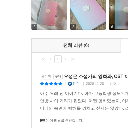
주인공은 실패한 사랑이 주는 고독에, 〈토니 타키
블루〉의 쳇 베이커와 〈아비정전〉의 아비는 스며
가르려는 가사로, 영혼까지 고독에 푹 전 듯한 재즈
고독 또한 사랑의 다른 모습임을 이야기한다. 그렇
2
2
6
삶의 고독, 즉 삶에 대한 사랑의 다른 모습 속에 
길레스피까지 풍성하지만 혼란스러운 음악이 대신하
전체 리뷰
(6)
“최후에서야 떠올리는 그리움의 감정으로 영화는 
1
과장되어 들려오는 주관적인 소리들은 아비에 의해
〈아비정전〉을 들으며
오성은 소설가의 영화와, OST 
종이책
구매
l****i
2020-11-28
신고
|
|
|
사각형의 프레임 안으로 모든 시간을 현재로 불러오
저자는 ‘사랑’에 관한 이야기를 뜨겁게, 또는 쓸쓸하
아주 오래 전 이야기다. 아마 고등학생 정도? 
안방 사이 거리가 짧았다. 어떤 영화였는지, 어
늦은 가을, 사랑에 대한 소리로서 음악을 따라갈 
머니의 숙면에 방해를 끼치고 싶지는 않았다. 소리
100’곡을 테마별로 수록했다.
9명
이 이 리뷰를 추천합니다.