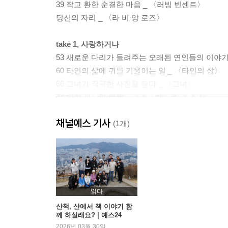
39 작고 환한 순결한 마음 _ 〈러빙 빈센트〉
당신의 자리 _ 〈라 비 앙 로즈〉
take 1, 사랑하거나
53 새로운 다리가 들려주는 오래된 연인들의 이야
60 타인의 삶에 귀를 기울이는 일 _ 〈타인의 삶〉
66 그녀가 작곡한 사진을 듣다 _ 〈그녀〉
74 미친 사랑의 뽕짝 _ 〈스토커〉 & 〈박쥐〉
84 우리는 사랑 앞에 두 번 깨어나는 _ 〈이터널 
채널예스 기사
90 우산 아래 숨은 사랑의 노래들 _ 〈쉘부르의 우
(1개)
97 어떤 음악을 들으면 춤을 춰야 하는 것처럼 _ 
104 아직 무도회는 끝나지 않았다 _ 〈아이즈 와이
111 그곳에 존재하는 하와이안의 노래_ 〈디센던
118 간절히 부르는 그 이름들 _ 〈너의 이름은.〉
124 우리는 모두 당신의 친구 _ 엔니오 모리꼬네
읽다
산책, 산에서 책 이야기 함
께 하실래요? | 예스24
take 2, 고독하거나
2026년 03월 30일