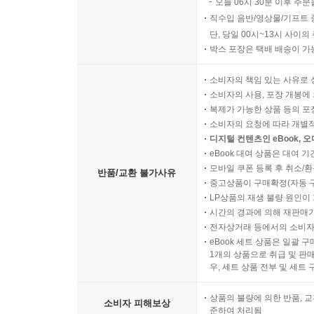
오늘 06시 30분 이후 주문
직수입 음반/영상물/기프트 
단, 당일 00시~13시 사이
박스 포장은 택배 배송이 가
소비자의 책임 있는 사유로 
소비자의 사용, 포장 개봉에 
복제가 가능한 상품 등의 포장을 
소비자의 요청에 따라 개별
디지털 컨텐츠인 eBook, 
eBook 대여 상품은 대여 기
모바일 쿠폰 등록 후 취소/환
반품/교환 불가사유
중고상품이 구매확정(자동 
LP상품의 재생 불량 원인이 기
시간의 경과에 의해 재판매가
전자상거래 등에서의 소비자
eBook 세트 상품은 일괄 
1개의 상품으로 취급 및 판매
우, 세트 상품 전부 및 세트
상품의 불량에 의한 반품, 교
소비자 피해보상
준하여 처리됨