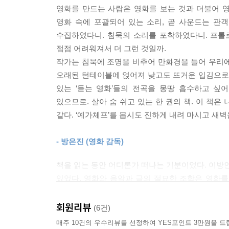
채워지고 이루어지는지 귀를 기울이게 한다. 호기
영화를 만드는 사람은 영화를 보는 것과 더불어 영
사랑 〈비포 선라이즈〉, 사랑의 끝과 끝, 사랑이 
영화 속에 포괄되어 있는 소리, 곧 사운드는 관
에이미 와인하우스, 반 고흐, 에디트 피아프의 재즈
수집하였다니. 침묵의 소리를 포착하였다니. 프롤
주목한다. 사랑이 시작된 연인들에게는 같이 듣는
점점 어려워져서 더 그런 것일까.
베티‘에게서 흘러나오는 모든 소리는 ’삶‘이자 곧 
작가는 침묵에 조명을 비추어 만화경을 들어 우리에게
정의하는 저자는 호주 멜버른 한가운데서도 영화 속
오래된 턴테이블에 얹어져 낮고도 뜨거운 입김으로 휘
쓸 수밖에 없음을 ’늦가을처럼‘ 쓸쓸하게 고백한다.
있는 ‘듣는 영화’들의 전곡을 몽땅 흡수하고 싶
있으므로. 살아 숨 쉬고 있는 한 권의 책. 이 책은
“시간을 녹여내는 화면에는 언제나 그리움이 깃들
같다. ‘예가체프’를 몹시도 진하게 내려 마시고 새벽
대부분의 소리가 절제되어 있다. 말하지 않고, 부르
이야기, 〈만추〉를 들으며
- 방은진 (영화 감독)
take 1, 사랑하거나
책을 읽는 동안 어디론가 떠나는 기분이었다. 이방인
‘타인을 엿듣는 건 은밀하고도 신비로운 일이다’
있었다. 영화와 음악과 글의 절묘한 조합은 영화를
꾹꾹 눌러쓴 손자국들이 가득하다. 스멀스멀 올라와 
사랑하는 순간, 우리의 온 몸은 사랑하는 대상을 향
마음 자국들이다.
회원리뷰
(6건)
욕심으로 변질되기도 한다. 〈퐁네프의 연인들〉의
- 오은 (시인)
매주 10건의 우수리뷰를 선정하여 YES포인트 3만원을 드
아슬아슬하다. 그 불안함은 첼로의 선율로, 탱고로