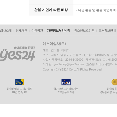
환불 지연에 따른 배상
대금 환불 및 환불 지연에 
회사소개
인재채용
이용약관
개인정보처리방침
청소년보호정책
도서홍보안내
대표 : 김석환, 최세라
주소 : 서울시 영등포구 은행로 11, 5층~6층(여의도동,일신
사업자등록번호 : 229-81-37000 통신판매업신고 : 제 200
이메일 : yes24help@yes24.com 호스팅 서비스사업자 :
Copyright ⓒ YES24 Corp. All Rights Reserved.