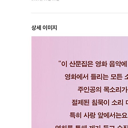
135 Almost Blue _ 〈본 투 비 블루〉
141 고독의 연주를 끌어안는 자, 토니 타키타니 _
149 재능 있는 리플리메리카노 _〈리플리〉
158 도시의 마지막 구원자 _ 〈택시 드라이버〉
상세 이미지
164 나 좀 고쳐주세요 _ 〈데몰리션〉
171 우울한 사랑과 실패할 열정 _ ‘문제없어요’와
177 길 위의 젤소미나 _ 〈길〉
183 그리고 세상은 이토록 고독하다 _ 〈아비정전
191 노크로 남은 순간 _ 〈노킹 온 헤븐스 도어〉
197 우리 각자의 라라랜드 _ 〈라라랜드〉
Music & Cinema List