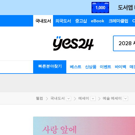
국내도서
외국도서
중고샵
eBook
크레마클럽
C
빠른분야찾기
베스트
신상품
이벤트
바이백
매
웰컴
국내도서
에세이
예술 에세이