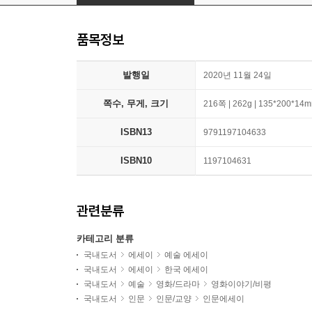
품목정보
발행일
2020년 11월 24일
쪽수, 무게, 크기
216쪽 | 262g | 135*200*14
ISBN13
9791197104633
ISBN10
1197104631
관련분류
카테고리 분류
국내도서
에세이
예술 에세이
국내도서
에세이
한국 에세이
국내도서
예술
영화/드라마
영화이야기/비평
국내도서
인문
인문/교양
인문에세이