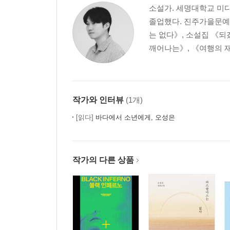
소설가. 세명대학교 미
졸업했다. 진주가을문예
는 없다》, 소설집 《되
깨어나는》, 《여행의 재료
작가와 인터뷰
(1개)
[읽다]
바다에서 소년에게, 오성은
작가의 다른 상품