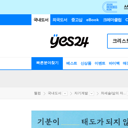
국내도서
외국도서
중고샵
eBook
크레마클럽
C
빠른분야찾기
베스트
신상품
이벤트
바이백
매
웰컴
국내도서
자기계발
처세술/삶의 자...