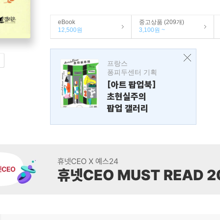
eBook
중고상품 (209개)
12,500원
3,100원 ~
프랑스
퐁피두센터 기획
[아트 팝업북]
초현실주의
팝업 갤러리