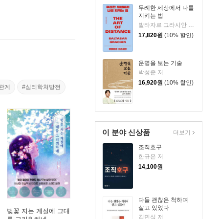
무례한 세상에서 나를
지키는 법
발타자르 그라시안 저/하와이 대저택 편저
17,820
원
(10% 할인)
운명을 보는 기술
박성준 저
16,920
원
(10% 할인)
관계
#심리학처방전
이 분야 신상품
더보기
조직호구
한규은 저
14,100
원
다들 괜찮은 척하며
살고 있었다
벚꽃 지는 계절에 그대
김민식 저