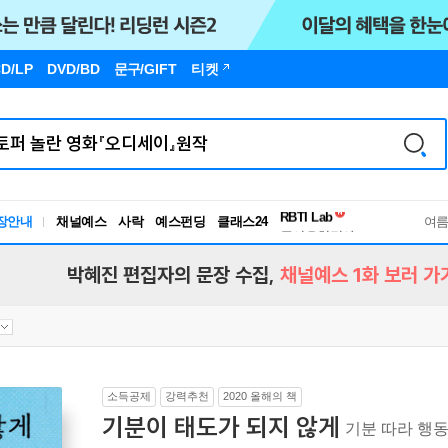
D/LP
DVD/BD
문구
/GIFT
티켓
장안내
채널예스
사락
예스펀딩
클래스24
독서유형검사
여
RBTI Lab
독서유형검사
박혜진 편집자의 문장 수집,
채널예스 1화 보러 가
소득공제
강력추천
2020 올해의 책
기분이 태도가 되지 않게
기분 따라 행동