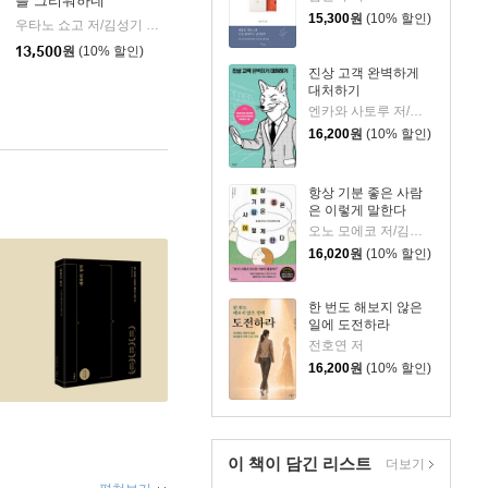
를 그리워하네
15,300
원
(10% 할인)
우타노 쇼고 저/김성기 역
한스미디어
|
13,500
원
(10% 할인)
진상 고객 완벽하게
대처하기
엔카와 사토루 저/이주 역
16,200
원
(10% 할인)
항상 기분 좋은 사람
은 이렇게 말한다
오노 모에코 저/김시온 역
16,020
원
(10% 할인)
한 번도 해보지 않은
일에 도전하라
전호연 저
16,200
원
(10% 할인)
이 책이 담긴
리스트
더보기