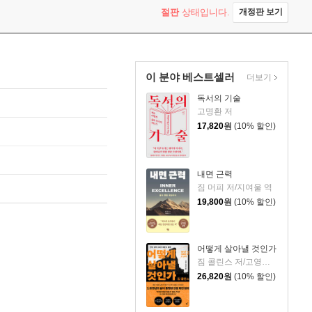
절판
상태입니다.
개정판 보기
이 분야 베스트셀러
더보기
독서의 기술
고명환 저
17,820
원
(10% 할인)
내면 근력
짐 머피 저/지여울 역
19,800
원
(10% 할인)
어떻게 살아낼 것인가
짐 콜린스 저/고영훈,윤영호 역
26,820
원
(10% 할인)