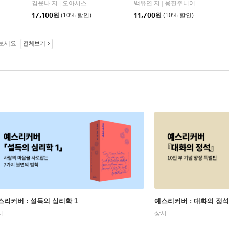
김윤나 저
오아시스
백유연 저
웅진주니어
|
|
리온
17,100
원
(10% 할인)
11,700
원
(10% 할인)
보세요.
전체보기
스리커버 : 설득의 심리학 1
예스리커버 : 대화의 정석
시
상시