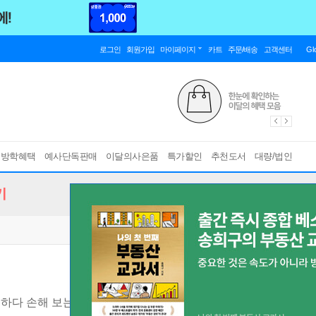
로그인
회원가입
마이페이지
카트
주문/배송
고객센터
Gl
름방학혜택
예사단독판매
이달의사은품
특가할인
추천도서
대량/법인
기
하다 손해 보는 당신을 위한 심리 수업