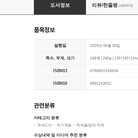
기분이 태도가 되지 않게
도서정보
리뷰/한줄평
(180/570)
품목정보
발행일
2020년 06월 30일
쪽수, 무게, 크기
196쪽 | 290g | 135*195*15
ISBN13
9788901243658
ISBN10
8901243652
관련분류
카테고리 분류
국내도서
자기계발
처세술/삶의 자세
수상내역 및 미디어 추천 분류