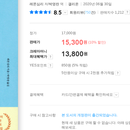
레몬심리
저/
박영란
역
갤리온
2020년 06월 30일
8.5
회원리뷰(
750
건)
판매지수 1,212
정가
17,000원
15,300
원
판매가
(10% 할인)
크레마머니
13,800
원
최대혜택가
YES포인트
850원 (5% 적립)
5만원이상 구매 시 2천원 추가적립
결제혜택
카드/간편결제 혜택을 확인하세요
구매 시 참고사항
본 도서의 개정판이 출간되었습니다.
현재 새 상품은 구매 할 수 없습니다. 아래 
해보세요.