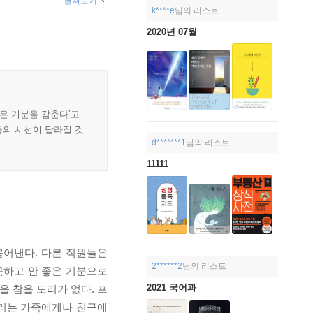
펼쳐보기
k****e
님의 리스트
2020년 07월
은 기분을 감춘다’고
들의 시선이 달라질 것
d*******1
님의 리스트
11111
뿜어낸다. 다른 직원들은
2******2
님의 리스트
못하고 안 좋은 기분으로
2021 국어과
을 참을 도리가 없다. 프
우리는 가족에게나 친구에