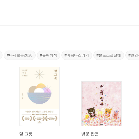
#다시보는2020
#올해의책
#마음다스리기
#분노조절잘해
#인간
말 그릇
벚꽃 팝콘