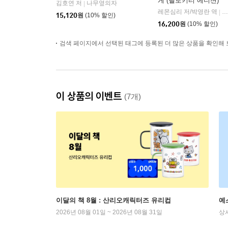
게 (헬로키티 에디션)
김호연 저
나무옆의자
|
레몬심리 저/박영란 역
갤
|
15,120
원
(10% 할인)
16,200
원
(10% 할인)
검색 페이지에서 선택된 태그에 등록된 더 많은 상품을 확인해 
이 상품의 이벤트
(7개)
이달의 책 8월 : 산리오캐릭터즈 유리컵
예
2026년 08월 01일 ~ 2026년 08월 31일
상