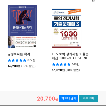
4
/4
공정하다는 착각
ETS 토익 정기시험 기출문
제집 1000 Vol.3 LISTENI
877건
NG 리스닝
440건
16,200
원
(10% 할인)
16,020
원
(10% 할인)
20,700
카트에 넣기
바로구매
원