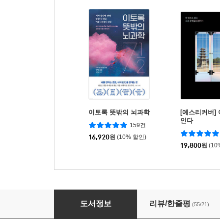
이토록 뜻밖의 뇌과학
[예스리커버] 
인다
159건
16,920
원
(10% 할인)
19,800
원
(10
언어의 역사
도서정보
리뷰/한줄평
(55/21)