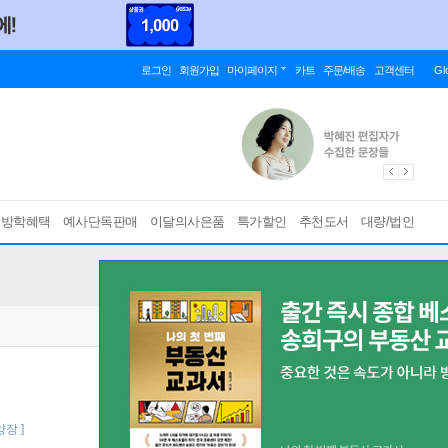
로그인
회원가입
마이페이지
카트
주문/배송
고객센터
Gl
름방학혜택
예사단독판매
이달의사은품
특가할인
추천도서
대량/법인
양장 ]