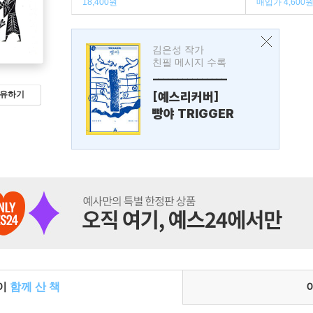
18,400원
매입가 4,600
김은성 작가
친필 메시지 수록
---------------
[예스리커버]
유하기
빵야 TRIGGER
들이
함께 산 책