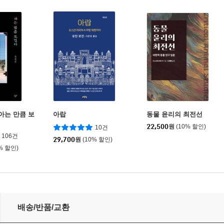
아는 만큼 보
아랍
동물 윤리의 최전선
22,500
원
(10% 할인)
10건
106건
29,700
원
(10% 할인)
% 할인)
배송/반품/교환