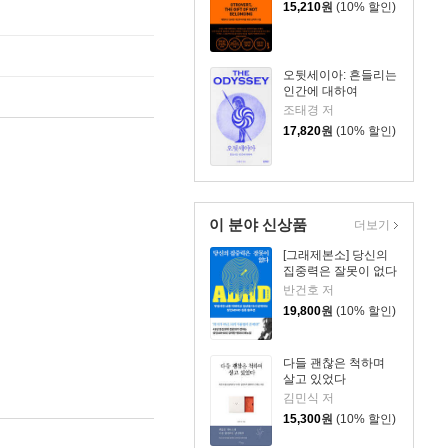
15,210
원
(10% 할인)
오뒷세이아: 흔들리는
인간에 대하여
조태경 저
17,820
원
(10% 할인)
이 분야 신상품
더보기
[그래제본소] 당신의
집중력은 잘못이 없다
반건호 저
19,800
원
(10% 할인)
다들 괜찮은 척하며
살고 있었다
김민식 저
15,300
원
(10% 할인)