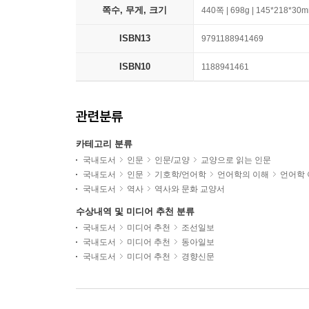
쪽수, 무게, 크기
440쪽 | 698g | 145*218*30
ISBN13
9791188941469
ISBN10
1188941461
관련분류
카테고리 분류
국내도서
인문
인문/교양
교양으로 읽는 인문
국내도서
인문
기호학/언어학
언어학의 이해
언어학 
국내도서
역사
역사와 문화 교양서
수상내역 및 미디어 추천 분류
국내도서
미디어 추천
조선일보
국내도서
미디어 추천
동아일보
국내도서
미디어 추천
경향신문