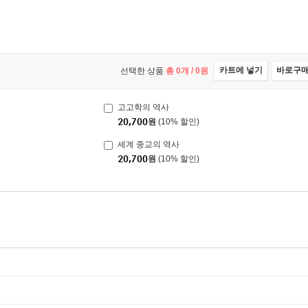
카트에 넣기
바로구
선택한 상품
총
0
개 /
0
원
고고학의 역사
20,700
원
(10% 할인)
세계 종교의 역사
20,700
원
(10% 할인)