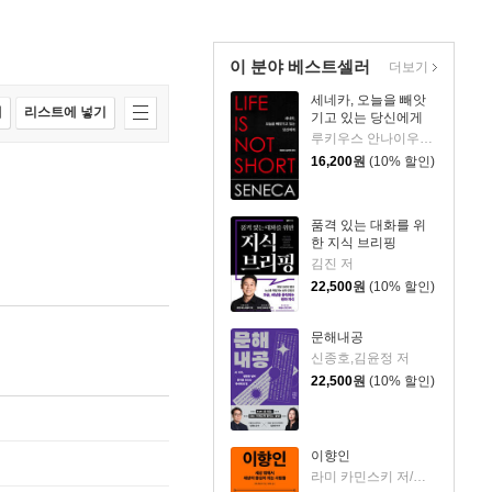
이 분야 베스트셀러
더보기
세네카, 오늘을 빼앗
매
리스트에 넣기
기고 있는 당신에게
루키우스 안나이우스 세네카 저/하와이 대저택 편역
16,200
원
(10% 할인)
품격 있는 대화를 위
한 지식 브리핑
김진 저
22,500
원
(10% 할인)
문해내공
신종호,김윤정 저
22,500
원
(10% 할인)
이향인
라미 카민스키 저/최지숙 역