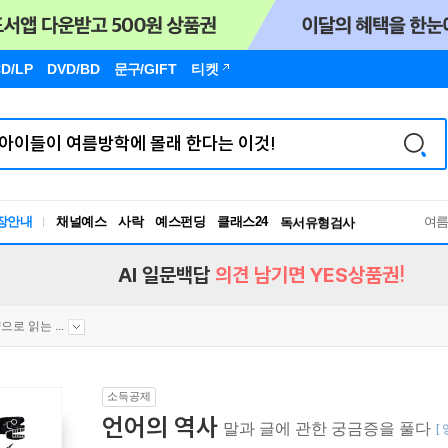
D/LP
DVD/BD
문구
/GIFT
티켓
장안내
채널예스
사락
예스펀딩
클래스24
독서유형검사
여
RBTI Lab
독서유형검사
AI 일문백답
의견 남기면 YES상품권!
으로 읽는 ...
소득공제
언어의 역사
말과 글에 관한 궁금증을 풀다
[ 