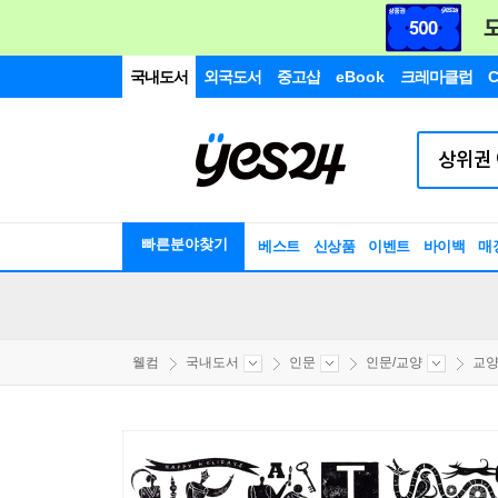
국내도서
외국도서
중고샵
eBook
크레마클럽
C
빠른분야찾기
베스트
신상품
이벤트
바이백
매
웰컴
국내도서
인문
인문/교양
교양