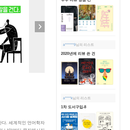
a******9
님의 리스트
2020년에 리뷰 쓴 건
a****k
님의 리스트
1차 도서구입-8
간다. 세계적인 언어학자