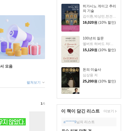
히가시노 게이고 추리
의 기술
김이환,박상민,전건우,정명섭,조동신 저
16,020
원
(10% 할인)
100년의 질문
엘버트 허버드 저/충희 편
15,120
원
(10% 할인)
도서 모음
돈의 미술사
심상용 저
25,200
원
(10% 할인)
펼쳐보기
1
/6
이 책이 담긴
리스트
더보기
a******9
님의 리스트
우수 리뷰 당첨 건