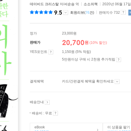
데이비드 크리스탈
저/
서순승
역
소소의책
2020년 06월 17일
9.5
회원리뷰(
76
건)
판매지수 732
정가
23,000원
20,700
원
판매가
(10% 할인)
YES포인트
1,150원 (5% 적립)
5만원이상 구매 시 2천원 추가적립
결제혜택
카드/간편결제 혜택을 확인하세요
배송안내
배송비 : 무료
eBook
이 상품을 팔기