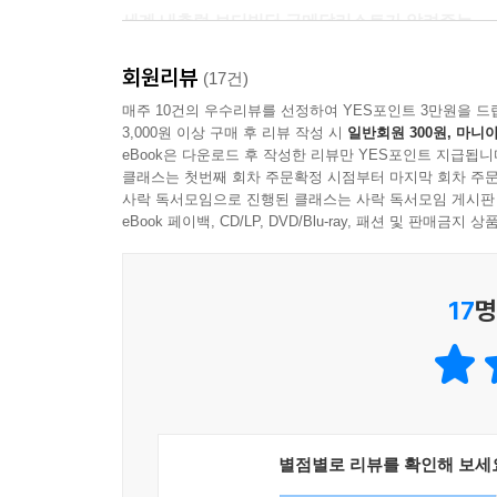
세계 내추럴 보디빌딩 금메달리스트가 알려주는
‘셀프PT 프로그램’
회원리뷰
2018년 세계 내추럴 보디빌딩 대회에서 금메달
(17건)
어릴 적부터 마른 몸을 다부지게 만들고 싶어서 혼자
매주 10건의 우수리뷰를 선정하여 YES포인트 3만원을 드
3,000원 이상 구매 후 리뷰 작성 시
일반회원 300원, 마니아
한의대에 진학해 몸과 웨이트 트레이닝을 전문적으
eBook은 다운로드 후 작성한 리뷰만 YES포인트 지급됩니
저자는 근육 박사라고 불릴 만큼 전신의 근육, 
클래스는 첫번째 회차 주문확정 시점부터 마지막 회차 주문
터득했다. 그 후 본인과 같은 과정을 겪고 있는
사락 독서모임으로 진행된 클래스는 사락 독서모임 게시판
만들게 됐다. ‘하루 20분 셀프PT 프로그램’이 바로 
eBook 페이백, CD/LP, DVD/Blu-ray, 패션 및 판매금
셀프PT는 단번에 몸을 키우는 운동 프로그램이 아
점검하고 기초 체력을 키울 수 있는 맨몸 운동부터
17
명
폼롤러 마사지까지 알려준다. 그래서 운동을 안 해본 
완벽한 머슬핏 만들기!
하루 20분이면 충분하다
짧은 시간 고강도로 운동하는 게 긴 시간 저강도로
시간을 짧게 가지며 운동하는 것을 인터벌 트레이닝
별점별로 리뷰를 확인해 보세
최고지만 초보자가 따라 하기는 어렵다.