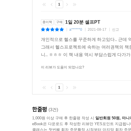
1
③ 운동 초보자도 쉽게 따라 할 수 있다!
몸을 풀어주는 스트레칭부터 자신의 체력을 알아보고
1일 20분 셀프PT
종이책
구매
따라 할 수 있도록 프로그램을 구성했다.
a******0
2021-08-17
신고
|
|
|
개인적으로 헬스를 꾸준하게 하고있다.. 근데
④ 자세한 설명과 사진으로 안전하고 완벽하게 몸을 
그래서 헬스프로젝트에 속하는 여러권책의 책중에 
운동 초보자들이 가장 어려워하는 동작 횟수, 세트
니.. ㅎㅎㅎ 이 책 내용 역시 부담스럽게 다가가지
안전하게 운동할 수 있다.
이 리뷰가 도움이 되었나요?
⑤ 한의자이자 보디빌딩 국가대표가 만들어서 효과적
저자는 현직 한의사이자 세계 보디빌딩 금메달리스
만들어 안전하고 효과적이다.
1
과연 혼자서 건강하고 멋진 몸을 만들 수 있을까 걱
한줄평
것이며, 비싼 PT를 받는 사람이 부럽지 않을 만큼 
(3건)
1,000원 이상 구매 후 한줄평 작성 시
일반회원 50원, 마니
eBook은 다운로드 후 작성한 리뷰만 YES포인트 지급됩니
클래스는 첫번째 회차 주문확정 시점부터 마지막 회차 주문