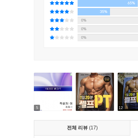
65%
이 책에서 소개하는 ‘하루 20분 셀프PT 프
프로그램이다. 더불어 마치 전문 트레이너가 옆에 있
35%
있도록 프로그램을 구성해서 혼자 운동해도 비싼 PT
0%
0%
역삼각형 어깨부터 탄탄한 가슴, 식스팩, 강한 하
0%
1일 20분 운동 프로그램
‘하루 20분 셀프PT 프로그램’은 운동을 체계적으
초보자들에게 최적화된 운동 프로그램으로 많은 장
① 하루 20분만 하면 멋진 몸이 완성된다!
동작이 너무 많거나 많은 시간을 투자해야 된다면 며
하도록 굵고 짧게 프로그램을 구성했다.
② 팔, 어깨, 복근, 하체까지, 원하는 부위만 집중
5
7
12
본인이 더 강화시키고 싶은 부위만을 집중해서 키우
팔, 어깨, 가슴, 등, 복부와 코어, 하체는 전체 
전체 리뷰
(17)
강화시킬 수 있다.