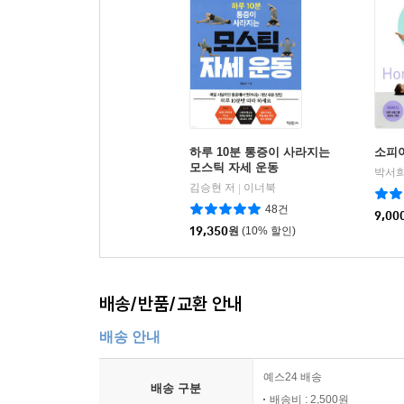
하루 10분 통증이 사라지는
소피
모스틱 자세 운동
박서희
김승현 저
이너북
|
48건
9,00
19,350
원
(10% 할인)
배송/반품/교환 안내
배송 안내
예스24 배송
배송 구분
배송비 : 2,500원