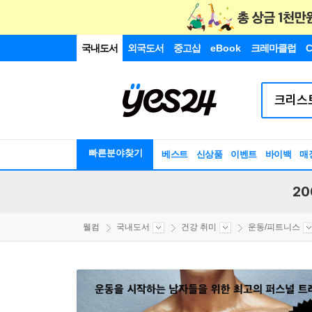
국내도서
외국도서
중고샵
eBook
크레마클럽
C
빠른분야찾기
베스트
신상품
이벤트
바이백
매
20
웰컴
국내도서
건강 취미
운동/피트니스