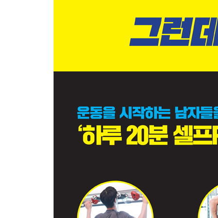
온몸의 지방을 태우는 20분
기구 : 굵은 팔을 만드는 20분
넓은 어깨를 만드는 20분
탄탄한 가슴을 만드는 20분
역삼각형 등을 만드는 20분
강한 하체를 만드는 20분
완벽한 전신을 만드는 20분
FINISH _ 마사지
광배근
삼두근
흉추 기립근
요추 기립근
이상근
대둔근
대퇴직근
내측광근
대퇴근막장근