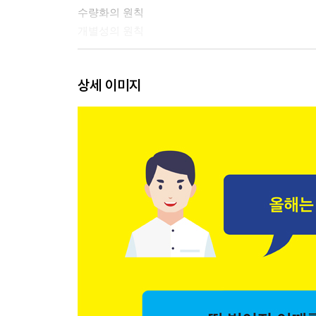
수량화의 원칙
개별성의 원칙
쉽고 빠르게 달라지는 하루 20분 셀프PT
상세 이미지
도대체 얼마나 운동을 해야 할까?
셀프PT도 20분이면 충분하다
하루 20분 셀프PT 성공 팁
셀프PT 팩트 체크, Q&A
땀을 많이 흘릴수록 살이 빠진다?
운동 후 근육통이 있어야 제대로 운동을 한 것이다?
운동은 무조건 힘들게 해야 한다?
펌핑이 되어야 제대로 운동한 것이다?
근육을 키우려면 고중량, 저반복을 해야 한다?
운동과 식단, 무엇이 더 중요할까?
아침 공복에 하는 운동이 최고다?
단백질만 먹으면 근육이 생길까?