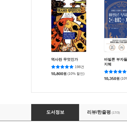
역사란 무엇인가
바빌론 부자들
지혜
198건
10,800
원
(10% 할인)
10,350
원
(10
1일 20분 셀프PT
도서정보
리뷰/한줄평
(17/3)