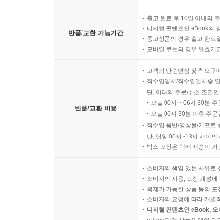
출고 완료 후 10일 이내의 
디지털 콘텐츠인 eBook의 
반품/교환 가능기간
중고상품의 경우 출고 완료일
모바일 쿠폰의 경우 유효기간(
고객의 단순변심 및 착오구
직수입양서/직수입일서중 일
단, 아래의 주문/취소 조건인
오늘 00시 ~ 06시 30분 
반품/교환 비용
오늘 06시 30분 이후 주문
직수입 음반/영상물/기프트 
단, 당일 00시~13시 사이
박스 포장은 택배 배송이 가
소비자의 책임 있는 사유로 
소비자의 사용, 포장 개봉에 
복제가 가능한 상품 등의 포장을 
소비자의 요청에 따라 개별
디지털 컨텐츠인 eBook, 