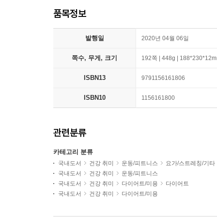
품목정보
발행일
2020년 04월 06일
쪽수, 무게, 크기
192쪽 | 448g | 188*230*12
ISBN13
9791156161806
ISBN10
1156161800
관련분류
카테고리 분류
국내도서
건강 취미
운동/피트니스
요가/스트레칭/기타
국내도서
건강 취미
운동/피트니스
국내도서
건강 취미
다이어트/미용
다이어트
국내도서
건강 취미
다이어트/미용