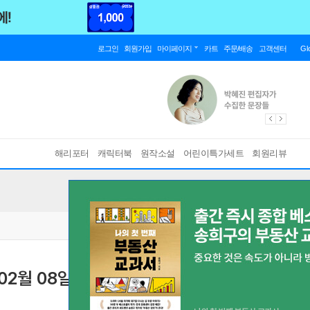
로그인
회원가입
마이페이지
카트
주문/배송
고객센터
Gl
해리포터
캐릭터북
원작소설
어린이특가세트
회원리뷰
년 02월 08일
[ 발행국 : 독일 ]
바인딩 & 에디션 안내