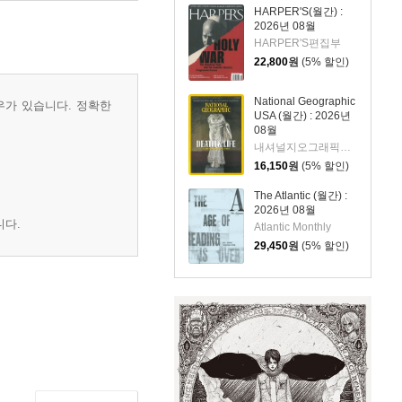
HARPER'S(월간) :
2026년 08월
HARPER'S편집부
22,800
원
(5% 할인)
National Geographic
우가 있습니다. 정확한
USA (월간) : 2026년
08월
내셔널지오그래픽편집부
16,150
원
(5% 할인)
The Atlantic (월간) :
2026년 08월
니다.
Atlantic Monthly
29,450
원
(5% 할인)