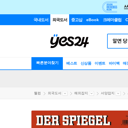
국내도서
외국도서
중고샵
eBook
크레마클럽
C
빠른분야찾기
베스트
신상품
이벤트
바이백
매
웰컴
외국도서
해외잡지
서양잡지