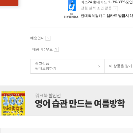
예스24 현대카드
1~3% YES포
전월 실적 조건 없음
현대백화점카드
앱카드 발급시 1
배송안내
배송비 : 무료
중고상품
이 상품을 팔기
판매요청하기