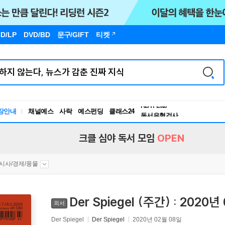
D/LP
DVD/BD
문구
/GIFT
티켓
독서유형검사
RBTI Lab
장안내
채널예스
사락
예스펀딩
클래스24
독서유형검사
크클 심야 독서 모임
OPEN
시사/경제/풍물
Der Spiegel (주간) : 2020
외서
Der Spiegel
Der Spiegel
2020년 02월 08일