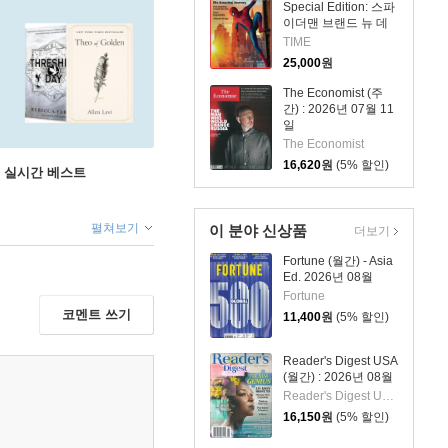
Special Edition: 스파
이더맨 브랜드 뉴 데
이 커버
TIME
25,000
원
The Economist (주
간) : 2026년 07월 11
일
The Economist
16,620
원
(5% 할인)
권 실시간 베스트
펼쳐보기
이 분야 신상품
더보기
Fortune (월간) - Asia
Ed. 2026년 08월
Fortune
코멘트 쓰기
11,400
원
(5% 할인)
Reader's Digest USA
(월간) : 2026년 08월
Reader's Digest US 편집부
16,150
원
(5% 할인)