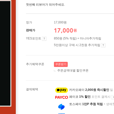
첫번째 리뷰어가 되어주세요.
정가
17,000원
17,000
원
판매가
YES포인트
850원 (5% 적립) + 마니아추가적립
5만원이상 구매 시 2천원 추가적립
추가혜택쿠폰
쿠폰받기
주문금액대별 할인쿠폰
결제혜택
카카오페이
2,000원 즉시할인
일
페이코
1% 할인
포인트 결제시
토스페이
1만P 추첨 적립
+ 생애