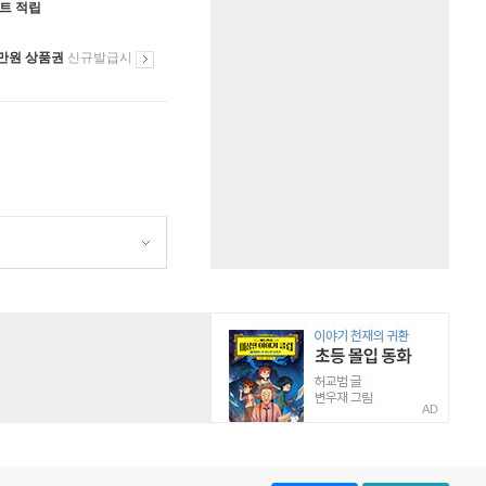
인트 적립
만원 상품권
신규발급시
AD