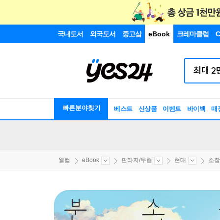
국내도서
외국도서
중고샵
eBook
크레마클럽
C
빠른분야찾기
베스트
신상품
이벤트
바이백
매
웰컴
eBook
판타지/무협
현대
소장