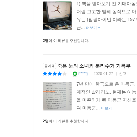
1) 책을 받아보기 전 기대아놀
처럼 고고한 발레 동작으로 아들을 
유는 (펌핑아이언 이라는 1977
근...
더보기
2명
이 이 리뷰를 추천합니다.
죽은 눈의 소녀와 분리수거 기록부
종이책
t*****j
2020-01-27
신고
|
|
|
7년 만에 한국으로 온 마동군
계적인 발레리노, 현재는 예능
을 마주하게 된 마동군.자신을
져 마동군...
더보기
2명
이 이 리뷰를 추천합니다.