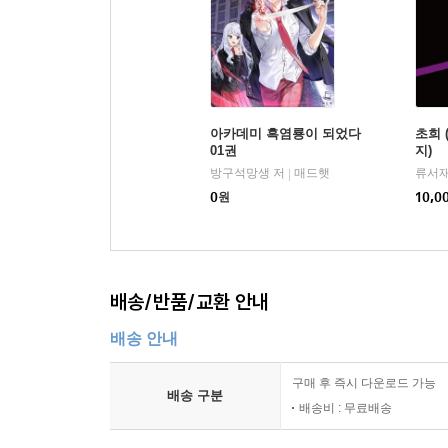
아카데미 흑염룡이 되었다
초희 
01권
지)
방구석망생 저
매드햇
류서재
|
0
원
10,0
배송/반품/교환 안내
배송 안내
구매 후 즉시 다운로드 가능
배송 구분
배송비 : 무료배송