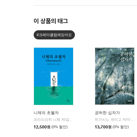
이 상품의 태그
#크레마클럽에있어요
니체의 초월자
공허한 십자가
프리드리히 니체 저/김철 편역
히읏
히가시노 게이고 저/이선희 역
|
12,500
원
(0% 할인)
13,700
원
(0% 할인)