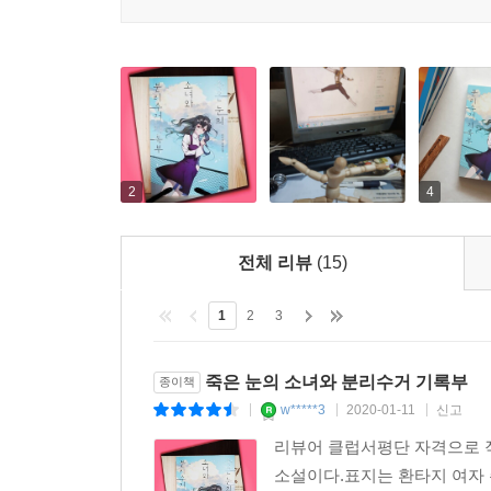
2
4
전체 리뷰
(15)
1
2
3
죽은 눈의 소녀와 분리수거 기록부
종이책
w*****3
2020-01-11
신고
|
|
|
리뷰어 클럽서평단 자격으로 작
소설이다.표지는 환타지 여자 