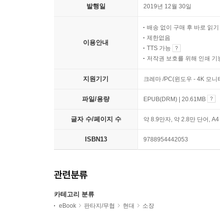
발행일
2019년 12월 30일
배송 없이 구매 후 바로 읽
제한없음
이용안내
TTS 가능
저작권 보호를 위해 인쇄 기
지원기기
크레마 /PC(윈도우 - 4K 모
파일/용량
EPUB(DRM) | 20.61MB
글자 수/페이지 수
약 8.9만자, 약 2.8만 단어, A
ISBN13
9788954442053
관련분류
카테고리 분류
eBook
판타지/무협
현대
소장