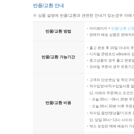
반품/교환 안내
※ 상품 설명에 반품/교환과 관련한 안내가 있는경우 아래 
마이페이지 >
반품/교환 신청
반품/교환 방법
판매자 배송 상품은 판매자와
출고 완료 후 10일 이내의 
디지털 콘텐츠인 eBook의 
반품/교환 가능기간
중고상품의 경우 출고 완료일
모바일 쿠폰의 경우 유효기간(
고객의 단순변심 및 착오구
직수입양서/직수입일서중 일
단, 아래의 주문/취소 조건인
오늘 00시 ~ 06시 30분 
반품/교환 비용
오늘 06시 30분 이후 주문
직수입 음반/영상물/기프트 
단, 당일 00시~13시 사이
박스 포장은 택배 배송이 가