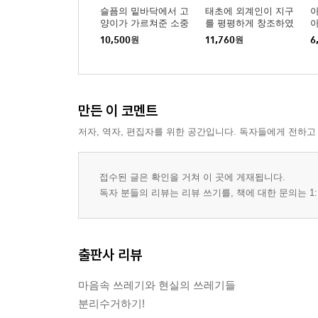
슬픔의 밑바닥에서 고
태초에 외계인이 지구
아
양이가 가르쳐준 소중
를 평평하게 창조하였
한 것
으니
10,500
원
11,760
원
6
만든 이 코멘트
저자, 역자, 편집자를 위한 공간입니다. 독자들에게 전하고
접수된 글은 확인을 거쳐 이 곳에 게재됩니다.
독자 분들의 리뷰는 리뷰 쓰기를, 책에 대한 문의는 1:
출판사 리뷰
마음속 쓰레기와 현실의 쓰레기들
분리수거하기!