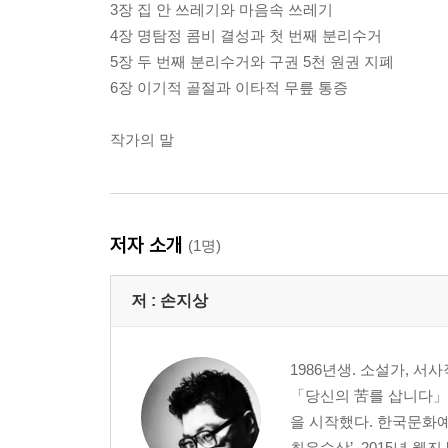
3장 집 안 쓰레기와 마음속 쓰레기
4장 명탐정 콤비 결성과 첫 번째 분리수거
5장 두 번째 분리수거와 구권 5천 원권 지폐
6장 이기적 골절과 이타적 무릎 통증
작가의 말
저자 소개
(1명)
저 :
손지상
1986년생. 소설가, 
「당신의 苦를 삽니다」
을 시작했다. 한국문화
최우수상’, 2015년 웹