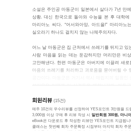
소설은 주인공 마동군이 일본에서 살다가 7년 만
상황. 대신 한국으로 돌아와 수능을 본 후 대학에
마리아노 씨다. “어서와아앙, 아드을!” 마리
실오라기 하나도 걸치지 않는 나체주의자다.
어느 날 마동군은 집 근처에서 쓰레기를 뒤지고 있는
사람 마음을 읽는 데는 둔감하지만 머리만은 비상
고안해낸다. 한편 마동군은 아버지에 이끌려 새로
마음의 쓰레기를 처리하고 괴로움을 묻어버릴 수 있
공간이다. 마동군은 거기서 역시 매립지의 일원인
성지은은 어떻게 이 사건들을 헤쳐나갈까. 마동군
이야기는 신선하고도 재기발랄하게 전개된다!
회원리뷰
(15건)
작가의 말
매주 10건의 우수리뷰를 선정하여 YES포인트 3만원을 드
3,000원 이상 구매 후 리뷰 작성 시
일반회원 300원, 마니아
‘터미네이터’ 하면 떠오르는 영화배우 아널드 슈
eBook은 다운로드 후 작성한 리뷰만 YES포인트 지급됩니
펼치고, 트레이닝복 바지가 터질 정도로 두꺼운 다
클래스는 첫번째 회차 주문확정 시점부터 마지막 회차 주문
(……)