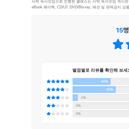
사락 독서모임으로 진행된 클래스는 사락 독서모임 게시판
제가 이 작품을 쓰기 전까지만 해도 발표한 소설은 
eBook 페이백, CD/LP, DVD/Blu-ray, 패션 및 판매금
폭력적이었습니다. 오죽하면 대학 동기에게 책을 선
읽어보라고 권하지는 못하면서도, 더 많은 사람들
15
명
발랄하고, 유쾌한 작품이 되기를 바라며 썼습니다.
별점별로 리뷰를 확인해 보세
44%
50%
6%
0%
0%