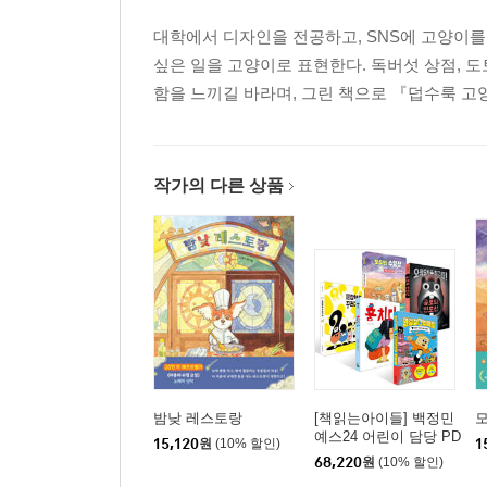
대학에서 디자인을 전공하고, SNS에 고양이를 
싶은 일을 고양이로 표현한다. 독버섯 상점, 
함을 느끼길 바라며, 그린 책으로 『덥수룩 고
작가의 다른 상품
밤낮 레스토랑
[책읽는아이들] 백정민
예스24 어린이 담당 PD
15,120
원
(10% 할인)
1
추천 초등 1~2학년 세
68,220
원
(10% 할인)
트