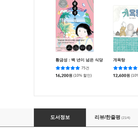
황금성 : 백 년이 넘은 식당
개욕탕
75건
16,200
원
(10% 할인)
12,600
원
(10
덥수룩 고양이
도서정보
리뷰/한줄평
(21/4)