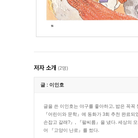
저자 소개
(2명)
글 :
이인호
글을 쓴 이인호는 야구를 좋아하고, 밥은 꼭꼭 
『어린이와 문학』에 동화가 3회 추천 완료되었
손잡고 갈래?』, 『팔씨름』을 냈다. 세상의 
어 『고양이 난로』를 썼다.