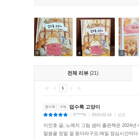
6
4
2
전체 리뷰
(21)
1
덥수록 고양이
종이책
구매
t******h
2025-02-14
신고
|
|
|
이인호 글, 노예지 그림 샘터 출판책은 2024
말씀을 정말 잘 듣더라구요.매일 점심시간마다 