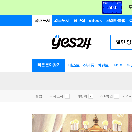
국내도서
외국도서
중고샵
eBook
크레마클럽
C
빠른분야찾기
베스트
신상품
이벤트
바이백
매
웰컴
국내도서
어린이
3-4학년
3-