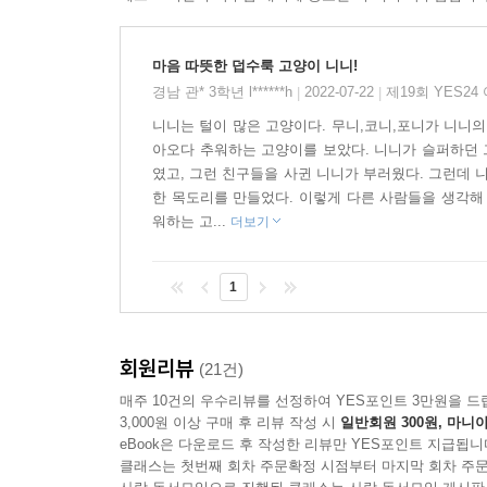
마음 따뜻한 덥수룩 고양이 니니!
경남 관* 3학년 l******h
2022-07-22
제19회 YES2
|
|
니니는 털이 많은 고양이다. 무니,코니,포니가 니니의
아오다 추워하는 고양이를 보았다. 니니가 슬퍼하던 그
였고, 그런 친구들을 사귄 니니가 부러웠다. 그런데 
한 목도리를 만들었다. 이렇게 다른 사람들을 생각해
워하는 고...
더보기
1
회원리뷰
(21건)
매주 10건의 우수리뷰를 선정하여 YES포인트 3만원을 드
3,000원 이상 구매 후 리뷰 작성 시
일반회원 300원, 마니아
eBook은 다운로드 후 작성한 리뷰만 YES포인트 지급됩니
클래스는 첫번째 회차 주문확정 시점부터 마지막 회차 주문