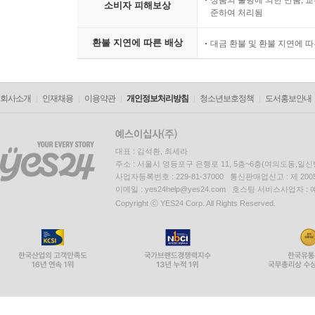
상품의 불량에 의한 반품, 교
소비자 피해보상
준하여 처리됨
환불 지연에 따른 배상
대금 환불 및 환불 지연에 
회사소개
인재채용
이용약관
개인정보처리방침
청소년보호정책
도서홍보안내
대표 : 김석환, 최세라
주소 : 서울시 영등포구 은행로 11, 5층~6층(여의도동,일신
사업자등록번호 : 229-81-37000 통신판매업신고 : 제 200
이메일 : yes24help@yes24.com 호스팅 서비스사업자 :
Copyright ⓒ YES24 Corp. All Rights Reserved.