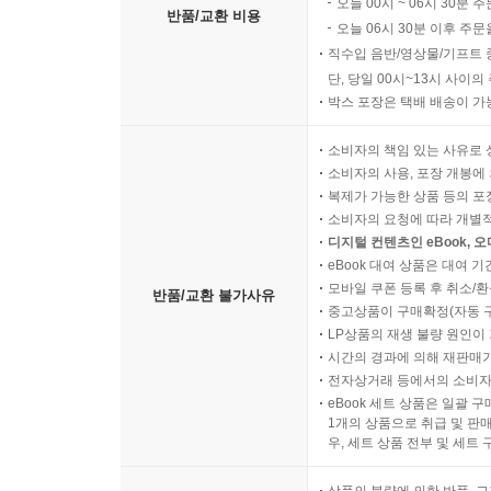
오늘 00시 ~ 06시 30분 
반품/교환 비용
오늘 06시 30분 이후 주문
직수입 음반/영상물/기프트 
단, 당일 00시~13시 사이
박스 포장은 택배 배송이 가
소비자의 책임 있는 사유로 
소비자의 사용, 포장 개봉에 
복제가 가능한 상품 등의 포장을 
소비자의 요청에 따라 개별
디지털 컨텐츠인 eBook, 
eBook 대여 상품은 대여 기
모바일 쿠폰 등록 후 취소/환
반품/교환 불가사유
중고상품이 구매확정(자동 
LP상품의 재생 불량 원인이 기
시간의 경과에 의해 재판매가
전자상거래 등에서의 소비자
eBook 세트 상품은 일괄 
1개의 상품으로 취급 및 판매
우, 세트 상품 전부 및 세트