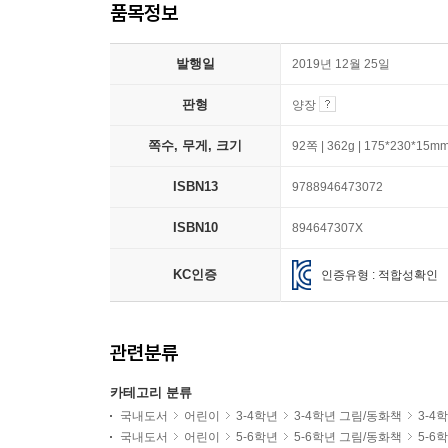
품목정보
발행일
2019년 12월 25일
판형
양장
쪽수, 무게, 크기
92쪽 | 362g | 175*230*15m
ISBN13
9788946473072
ISBN10
894647307X
KC인증
인증유형 : 적합성확인
관련분류
카테고리 분류
국내도서
어린이
3-4학년
3-4학년 그림/동화책
3-4
국내도서
어린이
5-6학년
5-6학년 그림/동화책
5-6