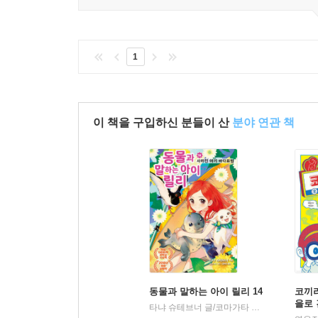
1
이 책을 구입하신 분들이 산
분야 연관 책
동물과 말하는 아이 릴리 14
코끼리
을로 
타냐 슈테브너 글/코마가타 그림/김현희 역
|