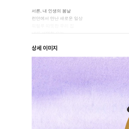
서른, 내 인생의 봄날
런던에서 만난 새로운 일상
워털루 따뜻한 우리 집
내가 선택한 오늘
문화충격
상세 이미지
지구 반대편 나의 선생님, 나의 친구
서른 번째 생일
그 계절 너와 나의 꿈
네덜란드, 집 떠나 보면 알게 될 거야
베르겐, 그 아늑함에 이끌려
너의 소울 시티, 스톡홀름
크로아티아, 행복을 찾아서
이탈리아, 추억을 여행하다
6개월의 기쁨, 슬픔 그리고 성장