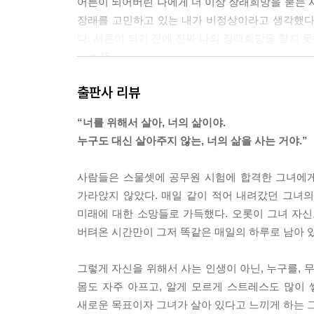
어른이 되어버린 나에게 더 이상 장래희망을 묻는 
장래를 고민하고 있는 내가 비정상이라고 생각했다
다. 서른이 되기 전에 진짜 나의 장래희망을 찾지 못
--- p.45
출판사 리뷰
내가 두려웠던 건 휴직을 한 사이에 입사 동기들이 나
만 실컷 버리고 실망할까 두려운 것. 단지 그것뿐
“너를 위해서 살아, 너의 삶이야.
꿈으로 남겨두고 평생 후회하며 살아갈 시간이 더 
누구도 대신 살아주지 않는, 너의 삶을 사는 거야.”
--- p.52
사람들은 스물셋에 공무원 시험에 합격한 그녀에게
앞으로 내가 걸어가야 할 길, 남들이 다 괜찮다고
가라앉지 않았다. 매일 같이 적어 내려갔던 그녀의
하는 삶이 맞는 삶인지 아니면 내가 살고 싶은 삶을
미래에 대한 소망들로 가득했다. 오롯이 그녀 자
만 지금까지 해온 선택들이 결국 내가 가야 할 길로
버텨온 시간만이 그저 똑같은 매일의 하루로 남아 
해야 할 짐은 점점 늘어나지 줄어들지는 않는다는 것
국한된 문제가 아니라서 쉽게 내던져버릴 수 없는 
그렇게 자신을 위해서 사는 인생이 아닌, 누구를, 
--- p.95
몸도 자주 아프고, 알게 모르게 스트레스도 많이
새로운 목표이자 그녀가 살아 있다고 느끼게 하는 그
나와 다른 이들을 통해서 그동안 내가 알아온 다양성