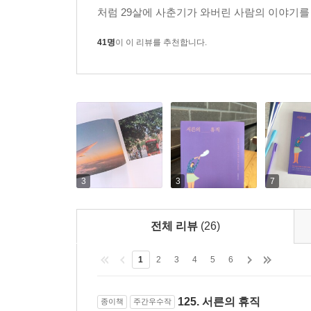
처럼 29살에 사춘기가 와버린 사람의 이야기를 오
41명
이 이 리뷰를 추천합니다.
3
3
7
전체 리뷰
(26)
1
2
3
4
5
6
125. 서른의 휴직
종이책
주간우수작