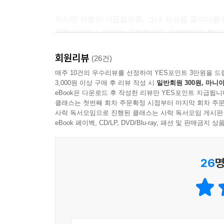
나와 다른 이들을 바라볼 수 있는 눈을 갖게 되었다
하지만 여행이 거듭될수록, 그녀 자신을 들여다볼
나는 이 넓은 세상 속 아주 작은 존재이며, 나보다 
곳에서부터 느껴지는 공허함에도 괴로워해야 했다.
남들 시선 신경 쓰지 말고 당당하게 나로서 살아도 
수많은 것들 중 하나였던 영어 공부와 어학연수에 대
--- p.105
회원리뷰
(26건)
결국 언제부터인가 그녀의 일기장엔 새로운 꿈이 
매주 10건의 우수리뷰를 선정하여 YES포인트 3만원을 드
사람들은 6개월이라는 잣대로 나를 평가하려고 들었
3,000원 이상 구매 후 리뷰 작성 시
일반회원 300원, 마니아
그녀는 그날을 위해서 학비를 모으기 시작했고, 출근 
냐며 비웃는 상사도 있었고, 내가 어떤 시간을 보냈
eBook은 다운로드 후 작성한 리뷰만 YES포인트 지급됩니
들의 발언에 상처 받고 의기소침해졌겠지만 이제는 그
클래스는 첫번째 회차 주문확정 시점부터 마지막 회차 주문
물론 보수와 경력이 일절 인정되지 않는 휴직을 결정
사락 독서모임으로 진행된 클래스는 사락 독서모임 게시판
가하는 그런 사람이 아니라는 걸 알고 있고 당당했
가면 아무런 수입이 없을 것이기에 그동안은 엄마에
eBook 페이백, CD/LP, DVD/Blu-ray, 패션 및 판매금
표현했다.
직장이기에 짧은 시간이라도 경력을 포기하는 것이 
내가 추구하는 삶의 가치가 이제 더 이상 승진이
말이다.
분류이지 나에게는 평생직장이 아닐 수도 있다는 생각
26
명
표현하고, 내가 할 수 없는 것은 할 수 없다고 사
매일 아침 눈을 뜨면 똑같은 고민을 몇 번이고 되
사람들에게 굳이 나를 입증해보이려고 하지도 않았
들더라도 살고 싶은 나라에서 살아보자고, 아무런
았기에. 그렇게 가치관을 확고하게 적립하고 나니,
6개월을 살기로 결심했다.
--- p.226