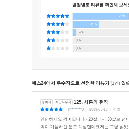
그렇게 런던에 두 발을 딛고 서기까지 무수한 날들을
별점별로 리뷰를 확인해 보세
모든 것은 자신이 만들어낸 가보지 않은 길에 대
65%
어둠의 터널을 빠져나온 자신이 대견스럽게 느껴졌다
길을 선택했다. 남들이 이기적이라 할지라도.
31%
4%
그녀의 용기와 결단에 박수를 보내고 싶다. 또한 그
0%
담겨 있다. 아직 용기를 못 내고 있다면, 뭔가 결
0%
당신의 마음속에 작은 소용돌이가 일고 있을 것이다
예스24에서 우수작으로 선정한 리뷰가
(1건)
있습
125. 서른의 휴직
종이책
주간우수작
h********0
2019-08-13
신고
|
|
|
안녕하세요 깡이입니다~ 29살에서 30살로 넘
억이 가물하신 분도 계실텐데요저는 그냥 싫