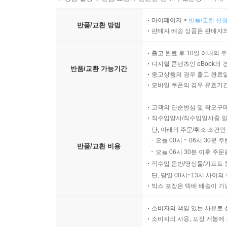
마이페이지 >
반품/교환 신청
반품/교환 방법
판매자 배송 상품은 판매자와
출고 완료 후 10일 이내의 
디지털 콘텐츠인 eBook의 
반품/교환 가능기간
중고상품의 경우 출고 완료일
모바일 쿠폰의 경우 유효기간(
고객의 단순변심 및 착오구
직수입양서/직수입일서중 일
단, 아래의 주문/취소 조건인
오늘 00시 ~ 06시 30분 
반품/교환 비용
오늘 06시 30분 이후 주문
직수입 음반/영상물/기프트 
단, 당일 00시~13시 사이
박스 포장은 택배 배송이 가
소비자의 책임 있는 사유로 
소비자의 사용, 포장 개봉에 