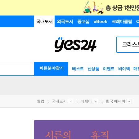
국내도서
외국도서
중고샵
eBook
크레마클럽
C
빠른분야찾기
베스트
신상품
이벤트
바이백
매
웰컴
국내도서
에세이
한국 에세이