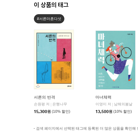
이 상품의 태그
#서른마흔다섯
서른의 반격
마녀체력
손원평 저
은행나무
이영미 저
남해의봄날
|
|
15,300
원
(10% 할인)
13,500
원
(10% 할인)
검색 페이지에서 선택된 태그에 등록된 더 많은 상품을 확인해 