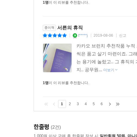
1명
이 이 리뷰를 추천합니다.
서른의 휴직
종이책
t*****j
2019-08-06
신고
|
|
|
카카오 브런치 추천작품 누적 
씩은 품고 살기 마련이죠. 그래
는 용기에 놀랐고.. 그 휴직
지.. 공무원...
더보기
1명
이 이 리뷰를 추천합니다.
1
2
3
4
5
6
한줄평
(2건)
1,000원 이상 구매 후 한줄평 작성 시
일반회원 50원, 마니