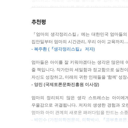
아이가 아직 뚜렷한 꿈이 없다면 엄마와 함께 총 8
생각정리 원리 3가지를 통해 옷장정리처럼 깔끔하게 
할 7가지 도구를 예시와 함께 소개한다. 종류가 너
--- p.223
추천평
또 엄마들이 자신의 인생을 돌아보고 미래를 설계
『엄마의 생각정리스킬』에는 대한민국 엄마들의 고
꿈편지, 그리고 단순히 꿈을 이루자는 막연한 주장
집안일부터 엄마의 시간관리, 우리 아이 교육까지….
- 복주환 (『생각정리스킬』 저자)
이렇게 엄마의 생각이 정리되었다면 이제 우리 아
아는 것에서부터 시작한다. 생각정리스킬을 아
엄마들은 아이를 잘 키워야겠다는 생각은 많은데 
활용하는 방법과 아이의 3대 역량인 읽기·쓰기·
줄 책입니다. 작가만의 세밀함과 정교함으로 실천
진로지도와 꿈을 이루는 구체적 실천방법인 꿈지도와
자신도 성장하고, 미래의 귀한 인재들을 ‘함께’ 성장
- 양진 (국제토론문화진흥원 이사장)
“엄마의 생각이 커지면 아이의 생각이 커지고,
엄마의 꿈이 자라면 아이의 꿈도 자연스럽게 자랄 것
엄마의 정리되지 않은 생각 스트레스는 아이에게
우울감으로 귀결됩니다. 저자의 생생한 경험과 오랜 
* 추천사
엄마와 아이 관계의 새로운 패러다임을 만드는 소중
- 박민수 (가정의학전문의, 의학박사, 『공부호르몬
책은 그 사람의 삶을 대변한다. 고생을 감동으로 엮은 