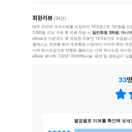
아이는 부모의 말이 아닌 부모의 모습대로 자란다고
業은 쉽지 않습니다. 이 책은 스마트한 사고력을 가
‘나’로 돌아가 ‘너’를 위해 꿈꾸는 엄마들을 위한 생
회원리뷰
(34건)
- 하민회 (경영컨설턴트, 이미지21 대표)
매주 10건의 우수리뷰를 선정하여 YES포인트 3만원을 드
엄마들의 복잡한 머릿속을 말끔하게 해결해 줄 책. 엄
3,000원 이상 구매 후 리뷰 작성 시
일반회원 300원, 마니아
eBook은 다운로드 후 작성한 리뷰만 YES포인트 지급됩니
클래스는 첫번째 회차 주문확정 시점부터 마지막 회차 주문
사락 독서모임으로 진행된 클래스는 사락 독서모임 게시판
eBook 페이백, CD/LP, DVD/Blu-ray, 패션 및 판매금
33
명
별점별로 리뷰를 확인해 보세