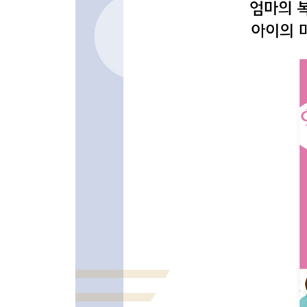
08 하루운동
09 하루집안정돈
10 일기쓰기(감사하기)
11 66일 만에 기적의 습관을 만들다
12 엄마는 꿈의 아이콘이다
4장 생각정리스킬로 아이의 미래를 디자인하다
01 엄마의 생각 크기가 아이의 생각 크기다
02 아이의 생각정리, 로드맵을 그려보자
03 생각정리 원리로 아이의 생각을 정리하라
04 생각정리 도구, 손으로 직접 써보자
05 아이의 생각정리, 공부를 잘하는 기본기다
06 생각정리스킬로 읽기·쓰기·말하기를 잡다
07 아이의 진로, 생각정리부터 시작하자
08 우리 아이의 꿈을 이루는 꿈지도와 꿈편지
09 아이의 하루습관, 꿈으로 가는 박물관이다
5장 생각정리스킬로 가정의 시스템을 만들다