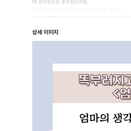
03 생각정리도 옷장정리처럼
04 일곱색깔 생각정리 도구로 무지개를 띄워라
05 퀘스천맵
06 만다라트
상세 이미지
07 마인드맵
08 3의 로직트리
09 브레인스토밍 & 브레인라이팅
10 엄마의 인생정리스킬 3종 세트
3장 생각정리스킬로 엄마의 삶을 경영하다
01 인생그래프, 내가 누구인지 알아보자
02 꿈지도, 나의 미래를 생생하게 그려보자
03 꿈편지, 꿈을 이룬 나의 모습을 써보자
04 엄마의 한평생, 6가지 생각정리하루습관이 결
05 하루목표
06 하루독서
07 하루글쓰기