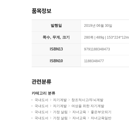
품목정보
발행일
2019년 06월 30일
쪽수, 무게, 크기
280쪽 | 489g | 153*224*12
ISBN13
9791188348473
ISBN10
1188348477
관련분류
카테고리 분류
국내도서
자기계발
창조적사고/두뇌계발
국내도서
자기계발
여성을 위한 자기계발
국내도서
가정 살림
자녀교육
좋은부모되기
국내도서
가정 살림
자녀교육
자녀교육일반