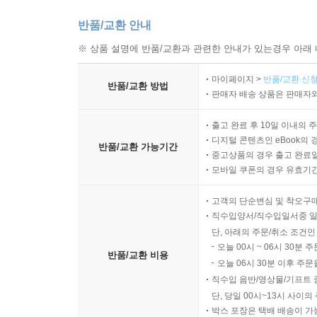
반품/교환 안내
※ 상품 설명에 반품/교환과 관련한 안내가 있는경우 아래 
마이페이지 >
반품/교환 신청
반품/교환 방법
판매자 배송 상품은 판매자와
출고 완료 후 10일 이내의 
디지털 콘텐츠인 eBook의 
반품/교환 가능기간
중고상품의 경우 출고 완료일
모바일 쿠폰의 경우 유효기간(
고객의 단순변심 및 착오구
직수입양서/직수입일서중 일
단, 아래의 주문/취소 조건인
오늘 00시 ~ 06시 30분 
반품/교환 비용
오늘 06시 30분 이후 주문
직수입 음반/영상물/기프트 
단, 당일 00시~13시 사이
박스 포장은 택배 배송이 가