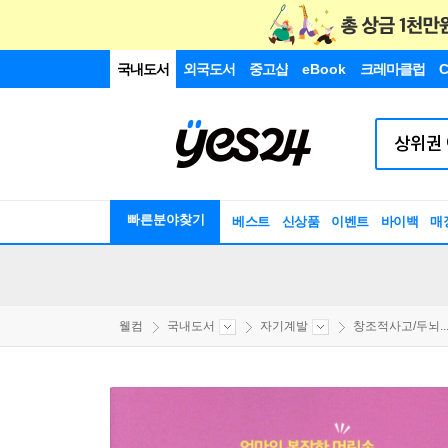
국내도서
외국도서
중고샵
eBook
크레마클럽
C
빠른분야찾기
베스트
신상품
이벤트
바이백
매
웰컴
국내도서
자기계발
창조적사고/두뇌..