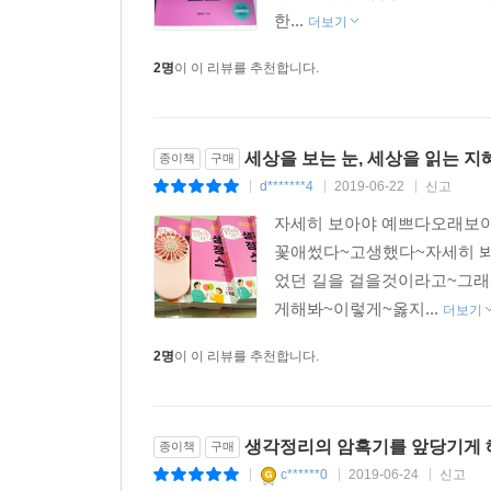
한...
더보기
2명
이 이 리뷰를 추천합니다.
세상을 보는 눈, 세상을 읽는 지
종이책
구매
d*******4
2019-06-22
신고
|
|
|
자세히 보아야 예쁘다오래보아
꽃애썼다~고생했다~자세히 봐
었던 길을 걸을것이라고~그래
게해봐~이렇게~옳지...
더보기
2명
이 이 리뷰를 추천합니다.
생각정리의 암흑기를 앞당기게 
종이책
구매
c******0
2019-06-24
신고
|
|
|