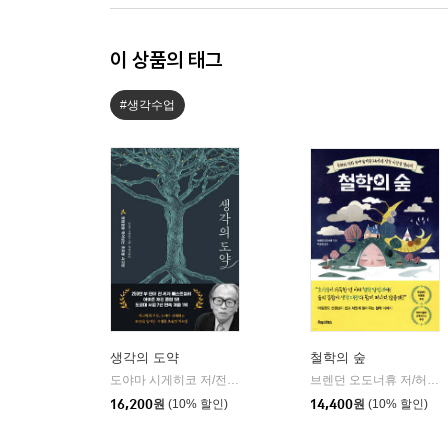
이 상품의 태그
#생각수업
생각의 도약
철학의 숲
도야마 시게히코 저/전경아 역
페이지2북스
브렌던 오도너휴 저/허성심 역
|
16,200
원
(10% 할인)
14,400
원
(10% 할인)