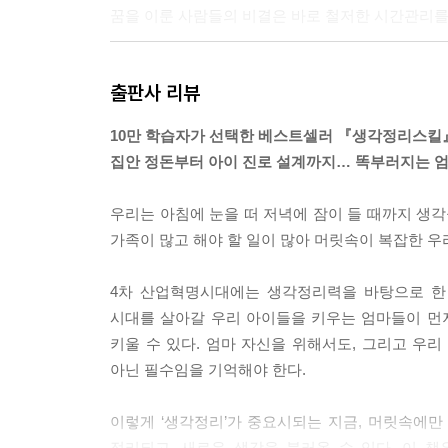
꿈을 이룬 사람들의 비결은 바로 철저한 시간관리를 통한
독서가 힘들고 부담스럽다고 생각하는 이유는 책을 
출판사 리뷰
용하는 것에 중점을 두어야 한다. --- p.139
10만 학습자가 선택한 베스트셀러 『생각정리스킬』
인생을 바꾸는데 아무런 노력 없이 바뀌는 것은 없
집안 정돈부터 아이 진로 설계까지… 똑부러지는 엄
66일 동안만 새로운 습관과 만나는 시간에 익숙해지려고 
우리는 아침에 눈을 떠 저녁에 잠이 들 때까지 생각
성공적으로 자녀를 키운 부모들은 하나같이 아이를 
가족이 많고 해야 할 일이 많아 머릿속이 복잡한 
지’보다 ‘자신이 무엇을 해야 하는지’에 초점을 맞췄다고 한
4차 산업혁명시대에는 생각정리력을 바탕으로 한 
엄마의 역할은 물고기를 주는 것이 아니다. 물고기 
시대를 살아갈 우리 아이들을 키우는 엄마들이 먼
스킬이 있다. 무턱대고 ‘언젠가는 하겠지’라며 기다리는
키울 수 있다. 엄마 자신을 위해서도, 그리고 우
아닌 필수임을 기억해야 한다.
모든 엄마들이 우리 아이가 갖추었으면 하는 3대 
리능력을 키우는 것이 먼저다. --- p.205
이렇게 ‘생각정리’가 중요시되는 지금, 머릿속에
정리되고, 새로운 생각을 불러올 수 있다. 이 