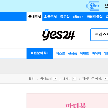
국내도서
외국도서
중고샵
eBook
크레마클럽
C
빠른분야찾기
베스트
신상품
이벤트
바이백
매
웰컴
국내도서
에세이
감성/가족 에세...