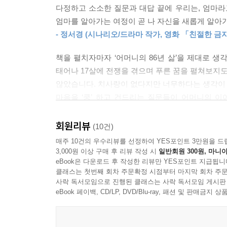
다정하고 소소한 질문과 대답 끝에 우리는, 엄마라
이 책의 중요한 목표 중 하나는 사적인 삶의 중요
---「이 책의 사용법」중에서
엄마를 알아가는 여정이 곧 나 자신을 새롭게 알아
만들어지지 않았습니다. 이 책은 사용자들이 
- 정서경 (시나리오/드라마 작가, 영화 「친절한 금
권합니다. 사적인 삶들이 그 어느 때보다도 위태로워
책을 펼치자마자 ‘어머니의 86년 삶’을 제대로 
태어나 17살에 전쟁을 겪으며 푸른 꿈을 펼쳐보지도
않았습니다. 치사랑이 없다지만 너무하다는 생각이
마음을 ‘쿵’ 하고 건드리는 질문들이 어머니의 
어머니의 진짜 이야기를 듣다 보니 오히려 나의
기록하고, 그 이야기가 엄마가 된 딸에게, 또 그 
회원리뷰
(10건)
- 이임숙 (맑은숲아동청소년상담센터 소장, 『엄마의
매주 10건의 우수리뷰를 선정하여 YES포인트 3만원을 드
3,000원 이상 구매 후 리뷰 작성 시
일반회원 300원, 마니아
엄마를 잘 아는 딸, 엄마를 이해하고 돕는 딸.
eBook은 다운로드 후 작성한 리뷰만 YES포인트 지급됩니
클래스는 첫번째 회차 주문확정 시점부터 마지막 회차 주문
오만이었다. 한 아이를 낳고 기르는 엄마가 되어서
사락 독서모임으로 진행된 클래스는 사락 독서모임 게시판
추억과 시련. 나는 그 무엇도 알지 못했다. 감히 
eBook 페이백, CD/LP, DVD/Blu-ray, 패션 및 판매금
의미하는지. 나는 엄마의 삶을 모르는 딸이었고, 무
아이를 낳고 기르는 하루하루를 살면서 아이를 
속에서 뒷전으로 밀려버린 엄마와의 시간이 쌓여갈 