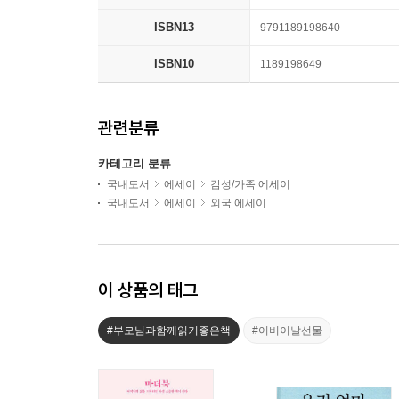
ISBN13
9791189198640
ISBN10
1189198649
관련분류
카테고리 분류
국내도서
에세이
감성/가족 에세이
국내도서
에세이
외국 에세이
이 상품의 태그
#부모님과함께읽기좋은책
#어버이날선물