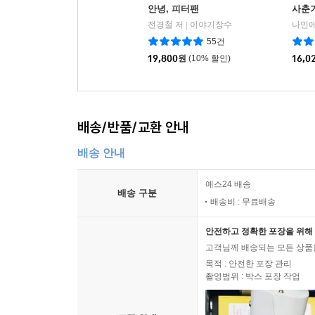
안녕, 피터팬
사춘
전경철 저
이야기장수
나민애
|
55건
19,800
원
(10% 할인)
16,0
배송/반품/교환 안내
배송 안내
예스24 배송
배송 구분
배송비 : 무료배송
안전하고 정확한 포장을 위해 
고객님께 배송되는 모든 상품을
목적 : 안전한 포장 관리
촬영범위 : 박스 포장 작업