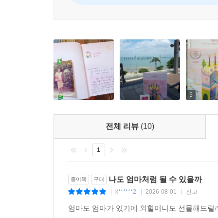
5
전체 리뷰
(10)
1
나도 엄마처럼 될 수 있을까
종이책
구매
k******2
2026-08-01
신고
|
|
|
엄마도 엄마가 있기에 외힐머니도 선물해드릴려