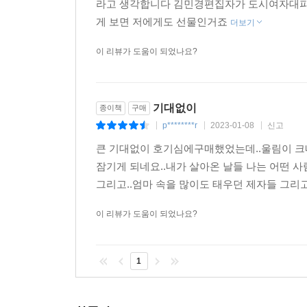
라고 생각합니다 김민경편집자가 도시여자대피소
게 보면 저에게도 선물인거죠
더보기
이 리뷰가 도움이 되었나요?
기대없이
종이책
구매
p********r
2023-01-08
신고
|
|
|
큰 기대없이 호기심에구매했었는데..울림이 크
잠기게 되네요..내가 살아온 날들 나는 어떤 
그리고..엄마 속을 많이도 태우던 제자들 그리
이 리뷰가 도움이 되었나요?
1