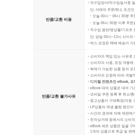
직수입양서/직수입일서중 일
단, 아래의 주문/취소 조건인
오늘 00시 ~ 06시 30분 
반품/교환 비용
오늘 06시 30분 이후 주문
직수입 음반/영상물/기프트 
단, 당일 00시~13시 사이
박스 포장은 택배 배송이 가
소비자의 책임 있는 사유로 
소비자의 사용, 포장 개봉에 
복제가 가능한 상품 등의 포장을 
소비자의 요청에 따라 개별
디지털 컨텐츠인 eBook, 
eBook 대여 상품은 대여 기
모바일 쿠폰 등록 후 취소/환
반품/교환 불가사유
중고상품이 구매확정(자동 
LP상품의 재생 불량 원인이 기
시간의 경과에 의해 재판매가
전자상거래 등에서의 소비자
eBook 세트 상품은 일괄 
1개의 상품으로 취급 및 판매