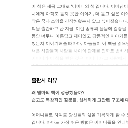
이 책은 제목 그대로 ‘어머니의 책’입니다. 어머님
니에게 아직도 듣지 못한 이야기, 더 듣고 싶은 
작은 꿈과 소망을 간직해왔는지 알고 싶어졌습니다
책을 출간하고 난 지금, 이런 종류의 물음에 갈증을
동안 너무나 아름답고 재미있고 감동적인 이야기들
했는지 이야기해줄 때마다, 아들들이 이 책을 읽으
책은 사람들과 사람들 사이의 관계를 진짜로 변화시
어머니가 이 책을 받은 것은, 어머니가 그 사람에게
순간들을 기꺼이 즐기시기를 바랍니다. 글을 써내려가
이 어떤 이야기책보다 흥미로운 대화의 시작이 되기
출판사 리뷰
놓고 이야기할 수 있는 계기를 만들어 주기를 바랍니
소중한 무엇인가를 남겨주는 것입니다. 오래 지속되는
왜 엘마의 책이 성공했을까?
책은 예외입니다. 꼭 되돌려주시기 바랍니다. 이 책
쉽고도 독창적인 질문들, 섬세하게 고안된 구조에 
사랑을 담아
어머니들로 하여금 당신들의 삶을 기록하게 할 수 
엘마 판 플리트 Elma van Vliet ---「이 책을
겁니다. 아마도 가장 쉬운 방법은 어머니들을 인터