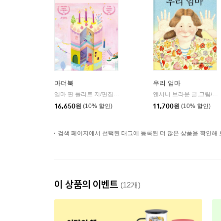
마더북
우리 엄마
엘마 판 플리트 저/편집부 편
반비
앤서니 브라운 글,그림/허은미 역
|
16,650
원
(10% 할인)
11,700
원
(10% 할인)
검색 페이지에서 선택된 태그에 등록된 더 많은 상품을 확인해 
이 상품의 이벤트
(12개)