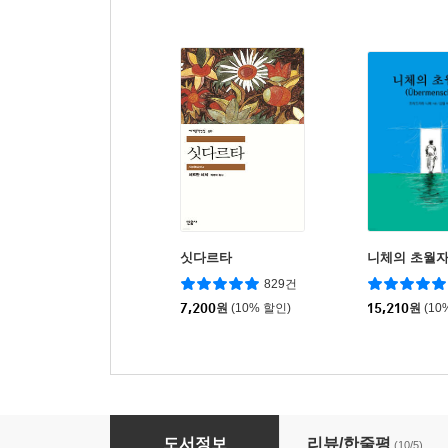
싯다르타
니체의 초월
829건
7,200
원
(10% 할인)
15,210
원
(10
마더북
도서정보
리뷰/한줄평
(10/5)