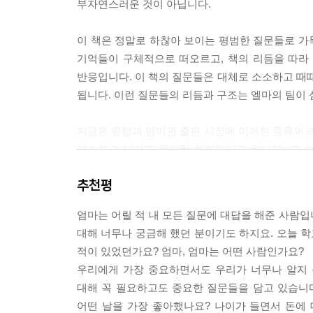
부자연스러운 것이 아닙니다.
1. 자녀가 책을 사서 어머니께 드립니다.
2. 어머니가 첫 장부터 기억나는 대로 써내려 가셔
이 책은 정말로 하찮아 보이는 평범한 질문들로 가득
3. 어머니가 혼자서 쓰시는 경우는 처음에 기억나는
기억들이 구체적으로 떠오르고, 책의 리듬을 따라
다. 처음에는 기억나지 않던 일도 조금씩 조금씩 되
반응입니다. 이 책의 질문들은 대체로 소소하고 
우에도 한 번에 모든 질문에 대한 답을 적으려고 하
됩니다. 이런 질문들의 리듬과 구조는 엘마의 팀이
4. 어머니의 사진이 많지 않다면 어머니가 그림을 그
들의 모습, 결혼식 당시의 풍경…… 그림을 잘 그리
지금은 유럽과 영미권 출판 시장에 이러한 종류의 라
입니다.
생소하고 낯설고 특이한 책이었다고 합니다. 그 
5. 본문 중 ‘나’는 이 책을 선물한 자녀, ‘어머니’
사랑을 받는지는 분명합니다. 이 책은 내용과 구
말합니다. 또 각 부의 말미에 들어가는 ‘나에 관한 
추천평
어머니에게 선물을 해야 하는지, 왜 어머니가 직접 
6. 글을 길게 쓰실 필요는 없습니다. 짧게 쓰셔도 
아닌 것 같지만 모두 의도적으로 고안된 것입니다.
7. 가능하면 유성펜을 사용해주세요. 이 책은 아주
엄마는 어릴 적 내 모든 질문에 대답을 해준 사람입
만들기 위한 것이고, 또 어머니가 반드시 자녀에
8. 책이 완성되면 자녀의 생일, 혹은 다른 특별한 
대해 너무나 궁금해 했던 분이기도 하지요. 오늘 학
엘마 팀은 전세계에 이 책이 소개될 때마다 이 
9. 자녀들은 어머니가 공들여 써내려 가셨다는 점을
적이 있었던가요? 엄마, 엄마는 어떤 사람인가요?
역시 엘마 팀과의 면밀히 소통하며 만들어졌습니다
에 대해 어머니와 함께 다시 이야기해보세요.
우리에게 가장 중요하면서도 우리가 너무나 알지 못
10. 어머니의 삶이 담긴 이 책을 소중한 보물처럼
대해 꼭 필요하고도 중요한 질문들을 담고 있습니다
어머니의 삶을 ‘사적으로’ 계승하기
럼 간직해주세요. 어머니를 이해하고 느끼고 용서하
어떤 날을 가장 좋아했나요? 나이가 들면서 돈에