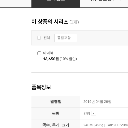
이 상품의 시리즈
(1개)
품절포함
전체
마더북
16,650
원
(10% 할인)
품목정보
발행일
2019년 04월 26일
판형
양장
쪽수, 무게, 크기
240쪽 | 496g | 148*200*20