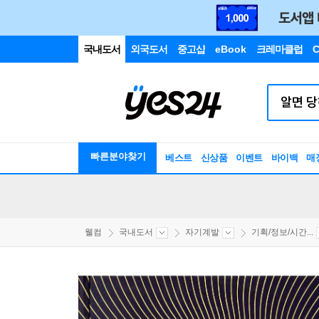
국내도서
외국도서
중고샵
eBook
크레마클럽
C
빠른분야찾기
베스트
신상품
이벤트
바이백
매
웰컴
국내도서
자기계발
기획/정보/시간...