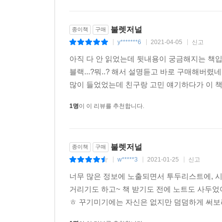
불렛저널
종이책
구매
y*******6
2021-04-05
신고
|
|
|
아직 다 안 읽었는데 뒷내용이 궁금해지는 책입
블랙...?뭐..? 해서 설명듣고 바로 구매해버
많이 들었었는데 친구랑 고민 얘기하다가 이 책을 
1명
이 이 리뷰를 추천합니다.
불렛저널
종이책
구매
w*****3
2021-01-25
신고
|
|
|
너무 많은 정보에 노출되면서 투두리스트에, 
거리기도 하고~ 책 받기도 전에 노트도 사두었
ㅎ 꾸기미기에는 자신은 없지만 덤덤하게 써보려고