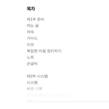
목차
제1부 준비
여는 글
약속
가이드
이유
복잡한 마음 정리하기
노트
손글씨
제2부 시스템
시스템
빠른 기록
주제와 페이지 번호 매기기
불렛
할 일