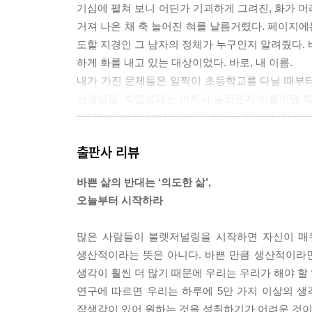
기심에 펼쳐 보니 어딘가 기괴하게 그려진, 화가 머
거져 나온 채 축 늘어진 혀를 날름거렸다. 페이지에는
도할 지경인 그 남자의 정체가 누구인지 알려줬다. 
하게 화를 내고 있는 대상이었다. 바로, 내 이름.
내가 가진 문제들은 일찍이 초등학교를 다닐 때부터 
선생님들. 학업성과는 어찌나 놀라운지 여름이면 
애(Attention Deficit Disorder) 진단을 
그나마 이용할 수 있는 소수의 정보도 너무 복잡하거
출판사 리뷰
금을 뿌리는 격으로 사태를 더욱 악화시켰다. 그 무
없었다.
바쁜 삶의 반대는 ‘의도한 삶’,
가장 큰 문제는 집중을 통제할 수 없다는 것이었다. 
오늘부터 시작하라
이었다. 어떤 대상에 관심을 쏟다가도 머릿속에 
고, 책임져야 할 일들은 나를 짓누르는 수준까지 
많은 사람들이 불렛저널링을 시작하면 자신이 매우
감정과 마주하며 나 자신에 대한 깊은 불신과 두려움
생산적이라는 뜻은 아니다. 바쁜 만큼 생산적이라면
(중략)
생각이 훨씬 더 많기 때문에 우리는 우리가 해야 할
숱한 시행착오 끝에 여러 형태를 하나로 결합하여 효
연구에 따르면 우리는 하루에 5만 가지 이상의 생각
두리스트to-do list, 스케치북을 혼합한 형태였
잡생각이 있어 원하는 것을 성취하기가 어려운 것이