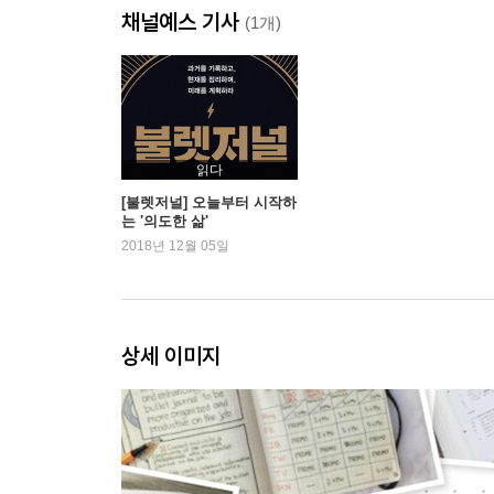
채널예스 기사
이벤트
(1개)
메모
기호와 맞춤형 불렛
컬렉션
데일리 로그
먼슬리 로그
읽다
퓨처 로그
[불렛저널] 오늘부터 시작하
는 '의도한 삶'
색인
2018년 12월 05일
이동
한 통의 편지
불렛저널 작성법
상세 이미지
제3부 실행
실행
시작
성찰
의미