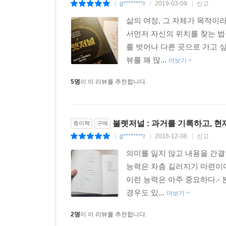
g********r
2019-03-09
신고
|
|
|
--- 본문 중에서
삶의 여정, 그 자체가 목적이
서먼저 자신의 위치를 찾는 법
를 벗어나 다른 곳으로 가고 
뷰를 꽤 많...
더보기
5명
이 이 리뷰를 추천합니다.
불렛저널 : 과거를 기록하고, 
종이책
구매
g********r
2018-12-08
신고
|
|
|
의미를 잃지 않고 내용을 간결
능력은 차츰 길러지기 마련이다
이런 능력은 아주 중요하다.-
경우도 있...
더보기
2명
이 이 리뷰를 추천합니다.