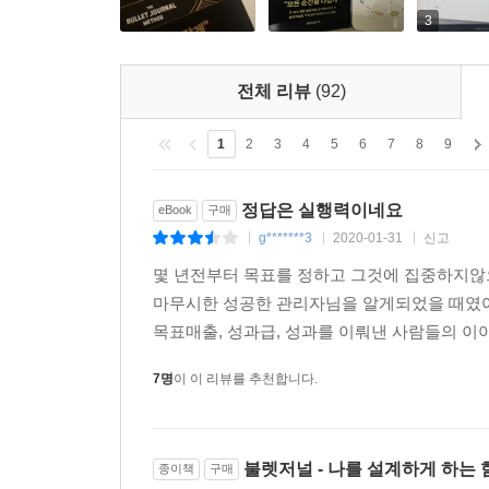
며 집중력을 유지할 수 있다.
3
먼슬리 로그는 펼쳐진 양면에 작성된다. 왼쪽 페이
되고, 월 이름을 양면 두 페이지에 모두 추가할 것이
전체 리뷰
(92)
- 130쪽, 먼슬리 로그
1
2
3
4
5
6
7
8
9
불렛저널은 현 시점에서 필요로 하는 것을 토대로 내
리는 퓨처 로그(Future Log)라는 컬렉션을 이
정답은 실행력이네요
eBook
구매
월인데 12월 15일이 마감인 프로젝트가 있다면, 퓨
g*******3
2020-01-31
신고
퓨처 로그는 불렛저널의 앞부분, 색인 바로 뒤에 이어
|
|
|
수 있다. 나는 간결하지만 효과적인 3개월간의 퓨처
몇 년전부터 목표를 정하고 그것에 집중하지않
그렇다면 퓨처 로그는 실제로 어떻게 작용할까? 하루
마무시한 성공한 관리자님을 알게되었을 때였어
리 로그를 작성하면 어디에 적어야 할지 고민하느라
목표매출, 성과급, 성과를 이뤄낸 사람들의 이야
될 때까지 생각을 붙들고 있는 셈이다. 일일 성찰처
7명
이 이 리뷰를 추천합니다.
면 데일리 로 그에 예정된 일이라는 의미로 ‘[’ 로
다.
퓨처 로그는 차례를 기다리는 하나의 줄로 생각하라.
- 135쪽, 퓨처 로그
불렛저널 - 나를 설계하게 하는 
종이책
구매