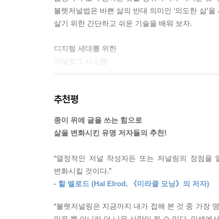
수 있었다. 산만했던 정신은 점차 안정을 찾았고, 
불렛저널법은 바쁜 삶의 반대 의미인 ‘의도한 삶’을 
를 해결하는 것은 전적으로 나 자신에게 달려 있다는 
살기 위한 간단하고 쉬운 기술을 배워 보자.
- 15쪽, 여는 글
디지털 세대를 위한
불렛저널을 처음 시작하는 사람들이여, 반갑다! 이 
아날로그 시스템
례대로 쭉 따라갔으면 좋겠다. 이 책은 참여하는 형
을 것이다. 준비할 건 빈 종이, 빈 노트, 펜이다.
불렛저널을 고안한 창시자인 라이더 캐롤에게 사람들이
- 44쪽, 가이드
추천평
사람들을 놀라게 하는 "아니요"이다. 어떤 사람들은
밝힌다. 신기술을 반대하는 것이 아니며, 오히려 그
이 책의 앞부분은 불렛저널을 작성하는 방법을,
종이 위에 글을 쓰는 힘으로
그리고 무엇보다 중요한 것은 불렛저널 커뮤니티가 
뒷부분은 불렛저널을 작성하는 이유를 논한다.
삶을 변화시킨 유명 저자들의 추천!
불렛저널법의 가장 강력한 구성 요소 중 하나는 물
그동안 불렛저널링을 해왔다면 이미 느꼈을 것이다.
디지털 경험으로는 이해하기 어려운 것이다.
각하고 자신감이 증가하며, 집중력이 향상되고 안정을
“열정적인 저널 작성자든 또는 저널링의 장점을 
이 책은 앉아서 종이와 잉크를 사용하여 다이어리를
반으로 움직여, 우리가 더욱 많은 의도를 갖고 삶을
변화시킬 것이다.”
기록하며 우리의 생각에 집중하는 것이 불안을
효과가 나타나는 이유를 밝히고자 한다. 이렇게 더 
- 할 엘로드 (Hal Elrod, 《미라클 모닝》의 저자)
시스템으로, 우리의 행복을 제한하는 기술에서 벗어나
새로운 수준으로 올려놓을 수 있다.
초보든 고수든, 현재 수준이 무엇이든, 우리는 이 
“불렛저널링은 지금까지 내가 접해 본 것 중 가장
불안, 강박증, 우울증...
의 핵심을 자세히 들여다 볼 것이다.
있을 뿐 아니라 더 나은 사람이 될 수 있다. 인생에