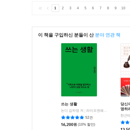
1
2
3
4
5
6
7
8
9
10
이 책을 구입하신 분들이 산
분야 연관 책
쓰는 생활
당신
명하
논디 김하영 저
라이프앤페이지
|
한근태
52건
16,200
원
(10% 할인)
13,5