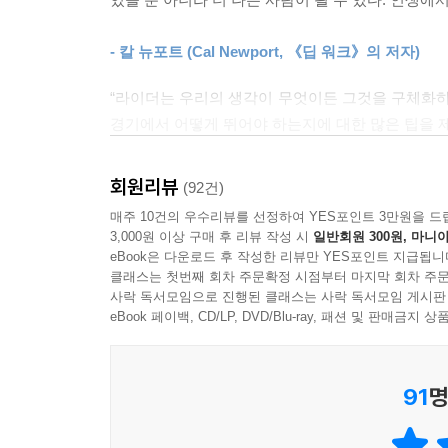
불렛저널로 어려움을 극복하다
- 46쪽, 가이드
- 칼 뉴포트 (Cal Newport, 《딥 워크》의 저자)
앞에서 언급했듯이 이 방법은 주의력 결핍 장애를 겪
불렛저널은 투두리스트, 일기, 플래너, 스케치북이 
기분 조절 장애, 강박증, 외상으로 인한 스트레스,
“라이더는 우리의 생각이 무엇이든 그것을 구체화하
만드는 모듈식 구조 덕분이다. 레고 조각을 떠올려
마음의 평화를 찾았다.
경기에서 어떻게 뛰어야 하는지에 대한 많은 팁을 
기능을 수행한다. 즉 하루를 정리하거나, 월간 계획
- 데이빗 알렌 (David Allen, 《끝도 없는 일 깔
는 시스템을 설정할 수 있다. 시간이 흐르면서 각자
시스템은 변하는 환경에 적응하며 그 의미를 잃지 않
회원리뷰
(92건)
- 83쪽, 시스템
매주 10건의 우수리뷰를 선정하여 YES포인트 3만원을 드
3,000원 이상 구매 후 리뷰 작성 시
일반회원 300원, 마니아
eBook은 다운로드 후 작성한 리뷰만 YES포인트 지급됩니
빠른 기록 방식이 불렛저널에서 쓰는 언어라면, 불렛(
클래스는 첫번째 회차 주문확정 시점부터 마지막 회차 주문
문장으로 생각을 담아내면 된다. 각 불렛은 작성한 
사락 독서모임으로 진행된 클래스는 사락 독서모임 게시판
정보를 짧은 문장으로 만들고자 노력하면서 가장 가치
eBook 페이백, CD/LP, DVD/Blu-ray, 패션 및 판매금
효과적인 불렛을 만들려면 간결성과 명확성 사이의 균
생각을 적는 게 귀찮은 일이 돼버린다.
(중략)
91
명
의미를 잃지 않고 내용을 간결하게 쓰려면 연습이 필
이다. 삶의 복잡함이 끝이 없다 보니, 기록할 것은