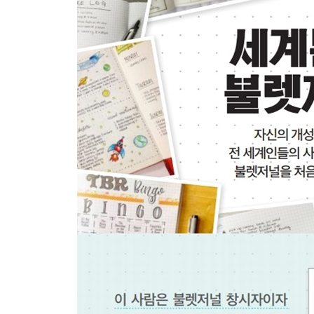
목표
작은 발걸음
시간
감사함
통제
광채
인내
해체
무기력함
불완전함
제4부 기법
기법
맞춤형 컬렉션
디자인
계획
목록