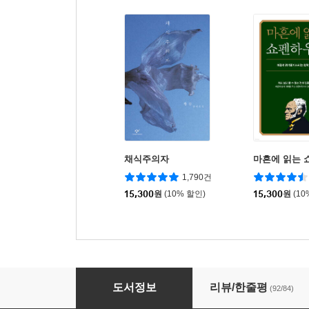
채식주의자
마흔에 읽는 
1,790건
15,300
원
(10% 할인)
15,300
원
(10
불렛저널
도서정보
리뷰/한줄평
(92/84)