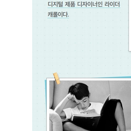
일정
트래커
맞춤화
커뮤니티
제5부 끝맺기
불렛저널을 하는 올바른 방법
맺는 글
자주 묻는 질문
감사의 글
참고문헌
콘텐츠 찾아보기