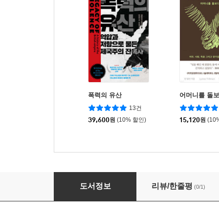
폭력의 유산
어머니를 돌
13건
39,600
원
(10% 할인)
15,120
원
(10
한국정원식물 A-Z
도서정보
리뷰/한줄평
(0/1)