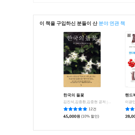
이 책을 구입하신 분들이 산
분야 연관 책
한국의 들꽃
핸드
김진석,김종환,김중현 공저
돌베개
이광만
|
12건
45,000
원
(10% 할인)
28,0