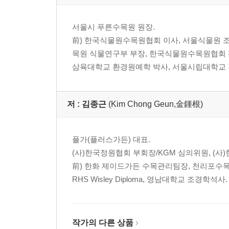
INDEX _ 속명 찾아보기 450
INDEX _ 국명 찾아보기 452
서울시 푸른수목원 원장.
참고문헌 및 웹사이트 469
前) 한국식물원수목원협회 이사, 서울식물원 
목원 식물연구부 부장, 한국식물원수목원협회
삼육대학교 환경원예학 박사, 서울시립대학교 
저 :
김종근
(Kim Chong Geun,金鍾根)
플가(플러스가든) 대표.
(사)한국정원협회 부회장/KGM 심의위원, (
前) 한화 제이드가든 수목관리팀장, 천리포수
RHS Wisley Diploma, 영남대학교 조경학석사.
작가의 다른 상품