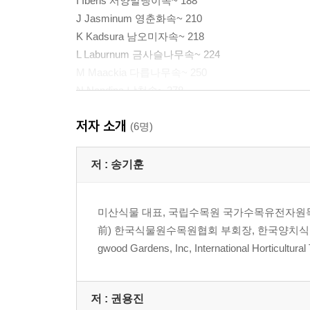
I Iberis 서양말냉이속~ 188
J Jasminum 영춘화속~ 210
K Kadsura 남오미자속~ 218
L Laburnum 금사슬나무속~ 224
M Maackia 다릅나무속~ 250
N Nandina 남천속~ 278
O Oenanthe 미나리속~ 298
저자 소개
P Pachysandra 수호초속~ 306
(6명)
Q Quercus 참나무속~ 352
R Ranunculus 미나리아재비속~ 356
저 :
송기훈
S Sageretia 상동나무속~ 378
T Tamarix 위성류속~ 408
미산식물 대표, 국립수목원 국가수목유전자원
U Ulmus 느릅나무속~ 426
前) 한국식물원수목원협회 부회장, 한국양치식물연구회 부
V Vaccinium 산앵도나무속~ 430
gwood Gardens, Inc, International Hortic
W Waldsteinia 나도양지꽃속~ 440
X Xanthoceras 크산토케라스속~ 444
Y Yucca 유카속~ 444
저 :
권용진
Z Zanthoxylum 초피나무속~ 446