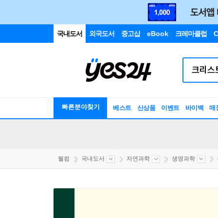
국내도서
외국도서
중고샵
eBook
크레마클럽
C
빠른분야찾기
베스트
신상품
이벤트
바이백
매
웰컴
국내도서
자연과학
생명과학