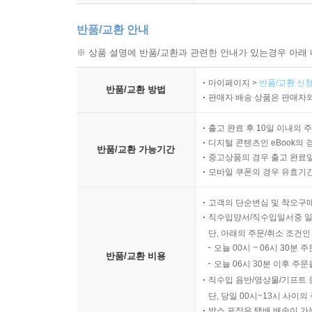
반품/교환 안내
※ 상품 설명에 반품/교환과 관련한 안내가 있는경우 아래 
마이페이지 >
반품/교환 신청
반품/교환 방법
판매자 배송 상품은 판매자와
출고 완료 후 10일 이내의 
디지털 콘텐츠인 eBook의 
반품/교환 가능기간
중고상품의 경우 출고 완료일
모바일 쿠폰의 경우 유효기간(
고객의 단순변심 및 착오구
직수입양서/직수입일서중 일
단, 아래의 주문/취소 조건인
오늘 00시 ~ 06시 30분 
반품/교환 비용
오늘 06시 30분 이후 주문
직수입 음반/영상물/기프트 
단, 당일 00시~13시 사이
박스 포장은 택배 배송이 가