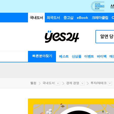
국내도서
외국도서
중고샵
eBook
크레마클럽
C
빠른분야찾기
베스트
신상품
이벤트
바이백
매
웰컴
국내도서
경제 경영
투자/재테크