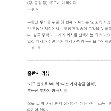
(강, 공원 등), ⑤도시 계획이다.
--- p. 6
부동산 투자를 위한 첫 번째 키워드는 ‘고소득 직장
만 부동산 시장에서는 특정한 업종이 호황을 누릴 
다. 결국 주택의 크기와 위치를 선택하는 최초의 요
밀집 지역과 주변 주거 지역 사이의 동선을 파악하면
--- p. 18
길이 없던 지역에 길이 생겨나거나 비포장도로가 
면 전철(혹은 지하철)이 새롭게 개통되는 것을 뜻한
출판사 리뷰
해진 시간 내에 이동할 수 있다는 점은 큰 매력이 
의 수혜를 보지 못하는 지역이 많다는 뜻이기도 하
‘가구 연소득 8배’와 ‘다섯 가지 황금 열쇠’,
투자의 답을 알 수 있다는 말이 돌기도 한다.
부동산 투자의 황금 비례
--- p. 128
집을 살 때 가장 먼저 생각하게 되는 것이 ‘소득’
미혼일 때는 교육 환경이란 이슈가 크게 다가오지 않
따져야 한다.