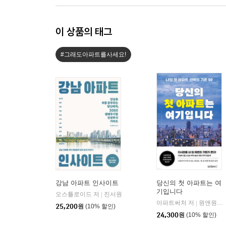
이 상품의 태그
#그래도아파트를사세요!
강남 아파트 인사이트
당신의 첫 아파트는 여
기입니다
오스틀로이드 저
진서원
|
아파트써처 저
원앤원북스
|
25,200
원
(10% 할인)
24,300
원
(10% 할인)