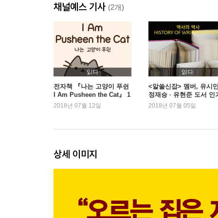
채널예스 기사
｜기업의 주가를 확인하면 고소득 직장이 보인다｜
(2개)
전통적 강자 4대문 지구(CBD)
｜광화문, 행정과 외교의 중심지｜을지로, 대형 은
고소득 직장의 요람 여의도·마포 지구(YBD)
｜여의도, 고소득 직장 밀집 지역｜마포, 출퇴근 
신흥 강자 강남 지구(GBD)
읽다
읽다
｜강남구, 획기적인 변화로 또 한 번 업그레이드｜
전자책 『나는 고양이 푸쉰
<알쓸신잡> 멤버, 유시민
I Am Pusheen the Cat』 1
정재승 · 유현준 도서 인
오피스 기능 강화로 재평가되는 송파 · 강동 지구
위 등극
2018년 07월 12일
2018년 07월 05일
뚜렷한 고소득 직장이 보이지 않는 서울 서남 지역
상황 개선이 기대되는 경기 동남 지역
｜성남 분당은 호재의 연속｜과천, 대형 도시로 탈
기업과 지역의 끈끈한 유대 경기 서남 지역
상세 이미지
환골탈태를 기다리는 인천권
고소득 직장 부근이 반드시 고급 주거지는 아니다
회사 근처가 아니라면 회사에 다니기 편한 곳이 유
｜서울 전역과 경기도 전역을 포괄하는 광화문·을
대한민국 대표 고급 주거지 강남권(GBD)｜또 