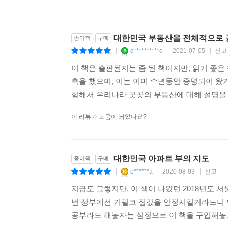
우리나라 사람의 자산 가치 가운데 가장 큰 비중을 
최종의 물리적 결과물인 집의 가치가 하락한다면?
대한민국 부동산을 전체적으로
종이책
구매
아니라 경제적인 충격으로 이어질 수도 있다.
d**********d
2021-07-05
신고
|
|
|
이 책이 말하는 요지는 이것이다. 집의 가치를 상
투자를 할 것! 단편적인 호재나 대중심리에 휩쓸리지
이 책은 출판된지는 좀 된 책이지만, 읽기 좋
는 반드시 성공할 수밖에 없는 부동산 투자의 원
측을 했으며, 이는 이미 수년동안 증명되어 왔
애널리스트에 단골로 이름을 올리는 부동산 애널리
함해서 우리나라 곳곳의 부동산에 대해 설명을 한
이 리뷰가 도움이 되었나요?
대한민국 아파트 부의 지도
종이책
구매
e******a
2020-08-03
신고
|
|
|
지금도 그렇지만, 이 책이 나왔던 2018년도 
번 정부에선 기필코 집값을 안정시킬거라느니 뭐
공부라도 해놓자는 심정으로 이 책을 구입해놓고 