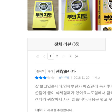
매기는 척도가 다양해질 수밖에 없다. 그만큼 집을 
집도 여느 물건과 마찬가지로 공급과 수요의 법칙을
다른 점이 있다. 지역에 따라 물건에 따라 가치
일률적으로 오르지 않는다. 오히려 하락하기도 한다.
저자가 제시하는 ‘황금 열쇠’다.
거의 모든 부동산책은 ‘투자해서 돈 벌어라’라고
도태된다는 불안을 부추긴다. 이러한 인식을 가진
전체 리뷰
(35)
일단은 따라 들어가야 뒤처질지 모른다는 불안에서
아파트 부의 지도》는 이러한 투자의 불확실성을 크
1
2
3
지역을 추천한다.
훗날의 기대 수익이 아무리 클지라도 지금 당장 궁
괜찮습니다
종이책
구매
소득 상황에 따른 확실한 가이드라인을 제시한다. ‘
e*****0
2018-11-20
신고
|
|
|
지역의 발전 가능성이 높은 곳을 생각해 보는 것이
잘 보고있습니다.언제부턴가 예스24에 독서
도표들과 지도는 이러한 친절함의 또 다른 표현이다
쓴담에 굳이 삭제할때가 있어요ㅡ포털에서 검
려다가 귀찮아서 사서 읽습니다.내용은 쉽고 
주택 투자는 가족의 보금자리를 마련하는 동시에
미래의 삶을 준비하는 일!
1명
이 이 리뷰를 추천합니다.