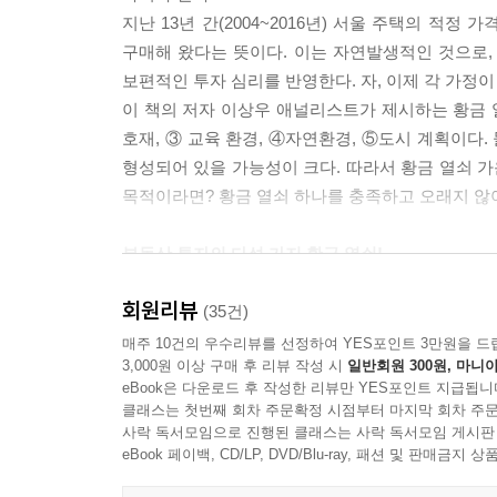
문이다. 하지만 앞에서 살펴보았듯 나이와 여건에 따
지난 13년 간(2004~2016년) 서울 주택의 적정 가
민하지 않을 수 없다. 부동산 책을 쓰는 저자 입장
구매해 왔다는 뜻이다. 이는 자연발생적인 것으로,
물리적 환경에 국한되어 있는 점에 대해서 오해 없
보편적인 투자 심리를 반영한다. 자, 이제 각 가정
--- p. 168
이 책의 저자 이상우 애널리스트가 제시하는 황금 열
호재, ③ 교육 환경, ④자연환경, ⑤도시 계획이다
사실 자연환경과 부동산의 상관관계를 명확하게 설
형성되어 있을 가능성이 크다. 따라서 황금 열쇠 가
는 것은 ‘신축’을 강하게 선호하는 시장의 기호가 반
목적이라면? 황금 열쇠 하나를 충족하고 오래지 않
산과 강, 하천, 공원 등이 부동산에 미치는 영향에 
--- p. 190
부동산 투자의 다섯 가지 황금 열쇠!
지금까지 성공적인 투자가 이 범위를 벗어난 적은 
도시 계획은 삶의 환경에 큰 영향을 미치는 동시에 
회원리뷰
(35건)
럼 정부의 정책 변화에 따라 불가피하게 부동산 시
한 가지 분명한 사실은 계속 가격이 오르는 집이 있
매주 10건의 우수리뷰를 선정하여 YES포인트 3만원을 드
행한 뉴타운 방식의 대규모 재개발의 기대감이 반영
3,000원 이상 구매 후 리뷰 작성 시
일반회원 300원, 마니아
오르는 집은 요건을 충족시켰고, 떨어지는 집은 그
수 있는 지역, 마지막으로 앞으로 개발될 역세권의 
eBook은 다운로드 후 작성한 리뷰만 YES포인트 지급됩니
이름을 붙였다. 저자가 제시하는 다섯 가지 황금 열
--- p. 252
클래스는 첫번째 회차 주문확정 시점부터 마지막 회차 주문
첫 번째는 ‘고소득 직장’이다. 어떤 업종이 호황
사락 독서모임으로 진행된 클래스는 사락 독서모임 게시판
연봉이 높은 고소득 직장과 배후 주거지의 동선을 파
eBook 페이백, CD/LP, DVD/Blu-ray, 패션 및 판매금
우리 가족이 살던 집이 제대로 평가를 받지 못한다
두 번째는 ‘교통 호재’다. 전국의 평균 통근?통학
집이 재산으로서의 가치를 잃지 않게 하는 최소한의 