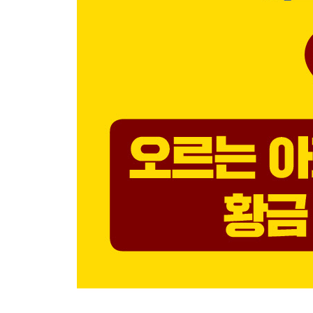
Chapter 4 황금 열쇠 3 교육 환경
주택 가격에 영향을 미치는 학원 밀집 지역
｜학원 밀집 지역의 학력 성취도｜교육 정책에 따라
· 교육 환경에 따른 추천 지역
｜대치·역삼동, 학군의 위력을 보여 주다｜목동
경기도의 대표 주자
Chapter 5 황금 열쇠 4 자연환경
자연환경이 부동산에 미치는 영향
｜당신의 머릿속 공원의 크기는?｜산이 부동산 가
산과 부동산의 상관관계
｜서울 서북부｜서울 동북부｜서울 서남부
하천의 가치에 새롭게 눈을 뜨다
｜한강보다 나은 하천의 접근성｜친환경 공간으로
공원은 주택 가격에 어떤 영향을 미칠까?
｜서울 4대문 지역의 공원과 주택 가격｜환골탈태
가치를 증명하다｜장위·번동, 북서울꿈의숲으로 