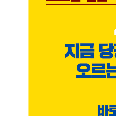
경기 서남권｜철도 교통이 큰 의미를 갖지 않는 인
각 지역별 통근 권역이 겹치는 지역이 선호 지역
각 지역별 연소득에 따른 주택의 가격과 적정 지역
· 고소득 직장에 따른 추천 지역
｜마포｜왕십리｜옥수·금호｜흑석｜분당 정자동
Chapter 3 황금 열쇠 2 교통 호재
서울 지하철의 연장 노선에 주목하라
｜3호선과 운정 신도시｜4호선 연장선, 진접선｜하
별내선
서울과 수도권의 지형을 바꿀 신규 노선들
｜신림선(여의도~서울대)｜동북선(왕십리~상계)
안양~판교)｜위례과천선(위례 신도시~과천)
수도권 고속 전철이 가져올 엄청난 변화
｜수도권 교통의 혁명, GTX｜GTX-A(킨텍스~동탄 
· 교통 호재에 따른 추천 지역
｜판교, 교통 호재의 중심지｜과천, 최상의 입지 