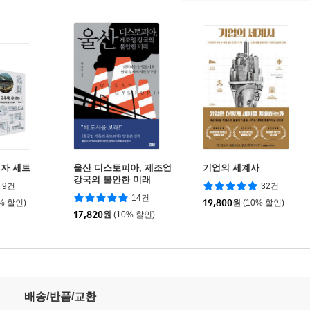
자 세트
울산 디스토피아, 제조업
기업의 세계사
강국의 불안한 미래
9건
32건
14건
0% 할인)
19,800
원
(10% 할인)
17,820
원
(10% 할인)
배송/반품/교환