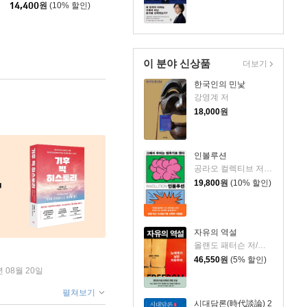
14,400
원
(10% 할인)
이 분야 신상품
더보기
한국인의 민낯
강영계 저
18,000
원
인볼루션
공라오 컬렉티브 저/홍명교 역
19,800
원
(10% 할인)
자유의 역설
올랜도 패터슨 저/김혁 역
46,550
원
(5% 할인)
년 08월 20일
펼쳐보기
시대담론(時代談論) 2