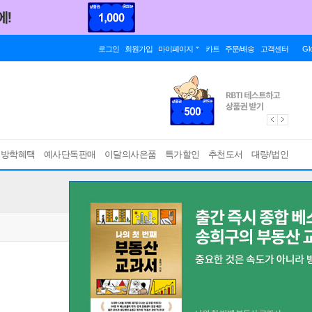
로그인
회원가입
마이페이지
카트
주문/배송
고객센터
Gl
름방학혜택
예사단독판매
이달의사은품
특가할인
추천도서
대량/법인