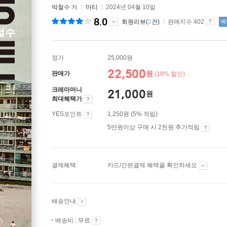
박철수
저
마티
2024년 04월 10일
8.0
회원리뷰(
2
건)
판매지수 402
베
정가
25,000원
22,500
원
판매가
(10% 할인)
크레마머니
21,000
원
최대혜택가
YES포인트
1,250원 (5% 적립)
5만원이상 구매 시 2천원 추가적립
결제혜택
카드/간편결제 혜택을 확인하세요
배송안내
배송비 : 무료