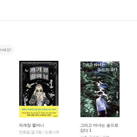
사세요!
자개장 할머니
그리고 마녀는 숲으로
갔다 1
안효림 글그림
소원나무
|