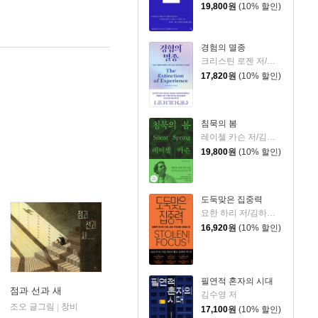
19,800
원
(10% 할인)
경험의 멸종
크리스틴 로젠 저/이영래 역
17,820
원
(10% 할인)
침묵의 봄
레이첼 카슨 저/김은령 역/홍욱희 감수
19,800
원
(10% 할인)
도둑맞은 집중력
요한 하리 저/김하현 역
16,920
원
(10% 할인)
필연적 혼자의 시대
점과 선과 새
김수영 저
조오 글그림
창비
|
17,100
원
(10% 할인)