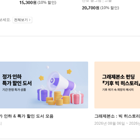
산호 글그림
고블
|
15,300
원
(10% 할인)
20,700
원
(10% 할인)
보세요.
전체보기
가 인하 & 특가 할인 도서 모음
그래제본소 : 빅 히스토리
시
2026년 08월 06일 ~ 2026