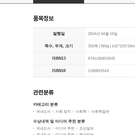
품목정보
발행일
2024년 04월 10일
쪽수, 무게, 크기
350쪽 | 560g | 142*225*20
ISBN13
9791190853545
ISBN10
119085354X
관련분류
카테고리 분류
국내도서
사회 정치
사회학
사회학일반
수상내역 및 미디어 추천 분류
국내도서
미디어 추천
조선일보
국내도서
미디어 추천
동아일보