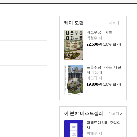
케이 모던
더보기
마포주공아파트
박철수 저
22,500
원
(10% 할인)
둔촌주공아파트, 대단
지의 생애
이인규 저
19,800
원
(10% 할인)
이 분야 베스트셀러
더보기
퍼펙트패밀리 주식회
사
박혜수 저