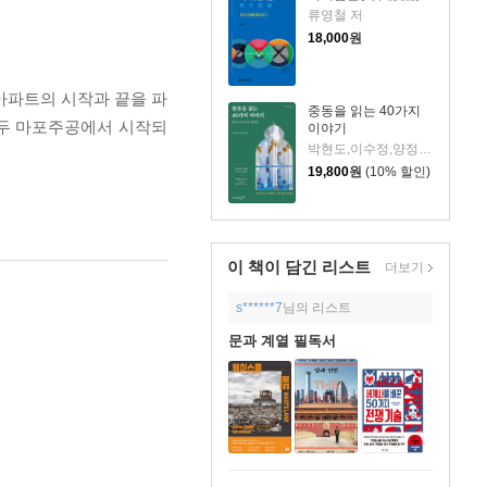
류영철 저
18,000
원
아파트의 시작과 끝을 파
중동을 읽는 40가지
모두 마포주공에서 시작되
이야기
박현도,이수정,양정아 저
19,800
원
(10% 할인)
이 책이 담긴
리스트
더보기
s******7
님의 리스트
문과 계열 필독서