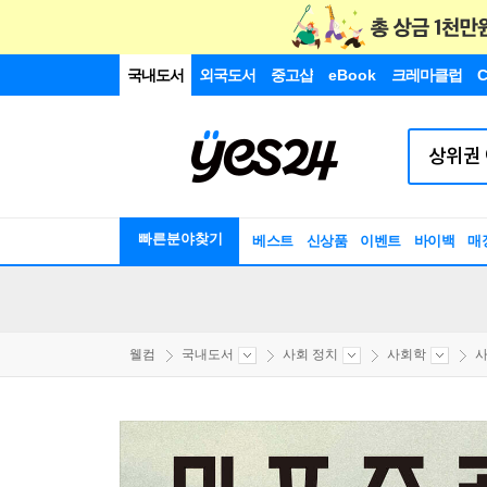
국내도서
외국도서
중고샵
eBook
크레마클럽
C
빠른분야찾기
베스트
신상품
이벤트
바이백
매
웰컴
국내도서
사회 정치
사회학