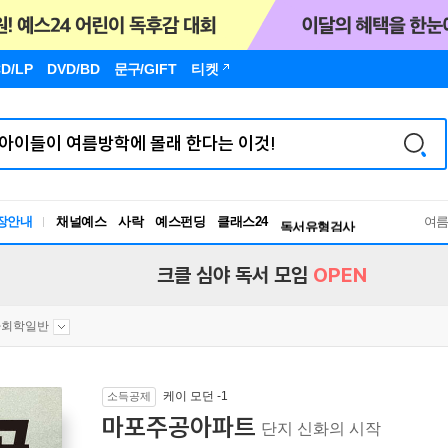
D/LP
DVD/BD
문구
/GIFT
티켓
장안내
채널예스
사락
예스펀딩
클래스24
독서유형검사
여
RBTI Lab
독서유형검사
크클 심야 독서 모임
OPEN
사회학일반
케이 모던 -1
소득공제
마포주공아파트
단지 신화의 시작