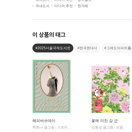
국내도서
미디어 추천
한겨레
이 상품의 태그
#2025서울국제도서전
#한국현대사
#그래도아파트를
해피버쓰데이
꽃에 미친 김 군
백희나 글그림
스토리보울
김동성 글그림
보림
|
|