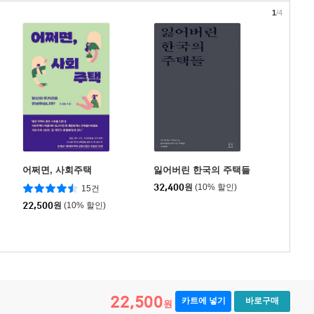
1
/4
어쩌면, 사회주택
잃어버린 한국의 주택들
32,400
원
(10% 할인)
15건
22,500
원
(10% 할인)
22,500
카트에 넣기
바로구매
원