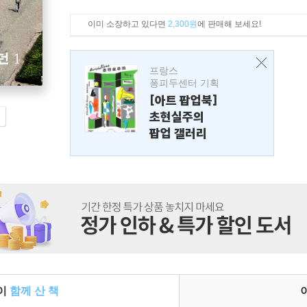
이미 소장하고 있다면
2,300원
에 판매해 보세요!
프랑스
퐁피두센터 기획
[아트 팝업북]
초현실주의
팝업 갤러리
들이
함께 산 책