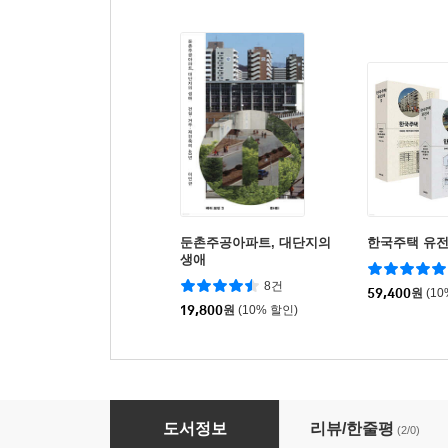
둔촌주공아파트, 대단지의
한국주택 유전
생애
8건
59,400
원
(1
19,800
원
(10% 할인)
마포주공아파트
도서정보
리뷰/한줄평
(2/0)