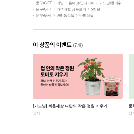
문구/GIFT
리빙
홈데코/인테리어
가드닝/플라워
문구/GIFT
가격대별 상품보기
5천원↓
문구/GIFT
반려동식물
반려식물
이 상품의 이벤트
(7개)
[가드닝] 틔움세상 나만의 작은 정원 키우기
문
상시
상