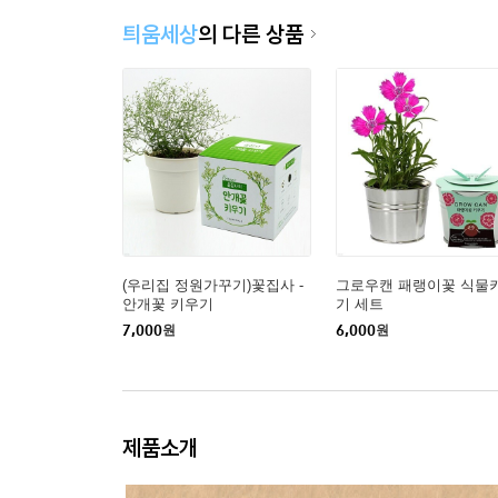
틔움세상
의 다른 상품
(우리집 정원가꾸기)꽃집사 -
그로우캔 패랭이꽃 식물
안개꽃 키우기
기 세트
7,000
원
6,000
원
제품소개