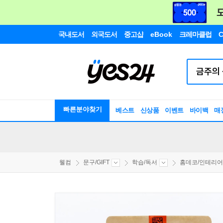
국내도서
외국도서
중고샵
eBook
크레마클럽
C
빠른분야찾기
베스트
신상품
이벤트
바이백
매
웰컴
문구/GIFT
학습/독서
홈데코/인테리어