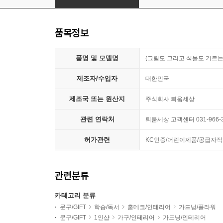
품목정보
품명 및 모델명
(그림도 그리고 식물도 기르
제조자/수입자
대한민국
제조국 또는 원산지
주식회사 틔움세상
관련 연락처
틔움세상 고객센터 031-966-3
허가관련
KC인증/어린이제품/공급자
관련분류
카테고리 분류
문구/GIFT
학습/독서
홈데코/인테리어
가드닝/플라워
문구/GIFT
1인샵
가구/인테리어
가드닝/인테리어