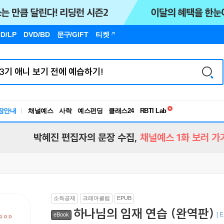
D/LP
DVD/BD
문구
/GIFT
티켓
독서유형검사
장안내
채널예스
사락
예스펀딩
클래스24
RBTI Lab
독서유형검사
박혜진 편집자의 문장 수집,
채널예스 1화 보러 가
소득공제
크레마클럽
EPUB
하나님의 임재 연습 (완역판)
[ 
eBook