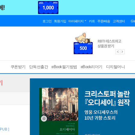
로그인
회원가입
마이페이지
카트
주문/배송
고객센터
Gl
쿠폰받기
단독선출간
eBook필기방법
eBook리더기
디지털머니
기
EPUB ]