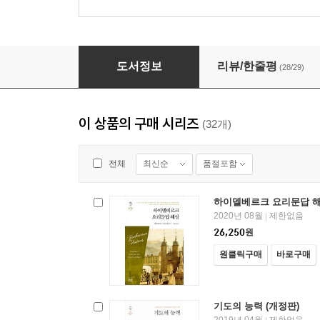
하나님의 임재 연습 (완역판)
도서정보
리뷰/한줄평
(28/29)
이 상품의 구매 시리즈
(32개)
최신순
품절포함
전체
하이델베르크 요리문답 
2020년 08월
제한없음
|
26,250
원
원클릭구매
바로구매
기도의 능력 (개정판)