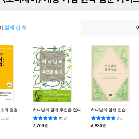
들이
함께 산 책
즈의 점검
하나님의 길에 우연은 없다
하나님의 임재 연습
11건
85건
2건
7,700
원
6,930
원