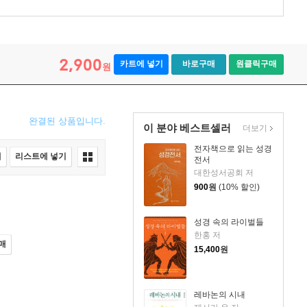
2,900
카트에 넣기
바로구매
원클릭구매
원
완결된 상품입니다.
이 분야 베스트셀러
더보기
전자책으로 읽는 성경
매
리스트에 넣기
전서
대한성서공회 저
900
원
(10% 할인)
성경 속의 라이벌들
한홍 저
매
15,400
원
레바논의 시내