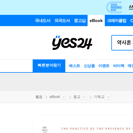
국내도서
외국도서
중고샵
eBook
크레마클럽
C
빠른분야찾기
베스트
신상품
이벤트
바이백
매
웰컴
eBook
종교
기독교