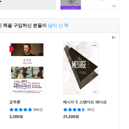
AD
이 책을 구입하신 분들이
많이 산 책
3
/4
군주론
메시지 S 스탠더드 에디션
986건
99건
2,200
원
21,500
원