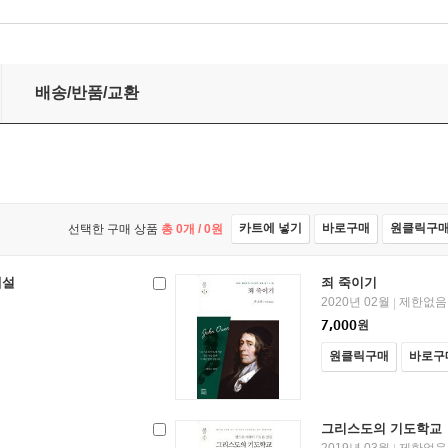
배송/반품/교환
카트에 넣기
바로구매
원클릭구
선택한 구매 상품
총
0
개 /
0
원
해설
죄 죽이기
2020년 02월
제한없음
|
7,000
원
원클릭구매
바로구
그리스도의 기도학교