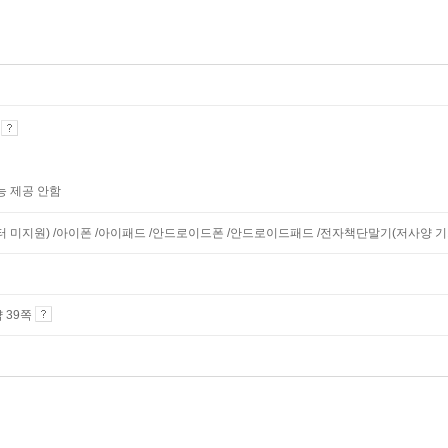
기
능 제공 안함
니터 미지원) /아이폰 /아이패드 /안드로이드폰 /안드로이드패드 /전자책단말기(저사양 기기 
약 39쪽