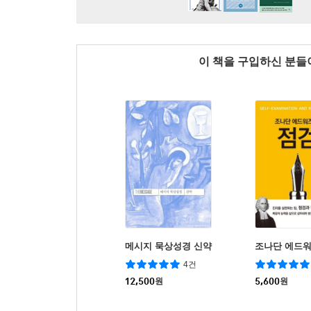
이 책을 구입하신 분
메시지 묵상성경 신약
조나단 에드워
4건
12,500
원
5,600
원