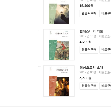
2019년 03월
제한없음
|
15,400
원
원클릭구매
바로구
할레스비의 기도
2017년 11월
제한없음
|
4,900
원
원클릭구매
바로구
인
회심으로의 초대
2017년 03월
제한없음
|
6,600
원
원클릭구매
바로구