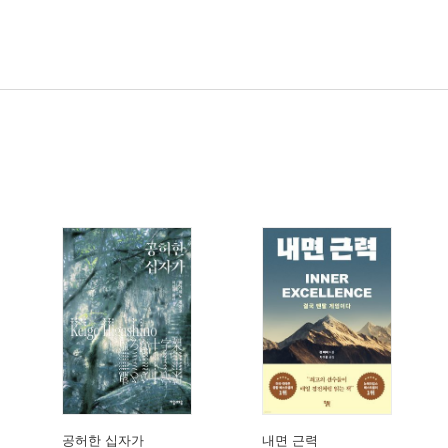
공허한 십자가
내면 근력