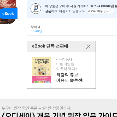
이 상품은 구매 후 지원 기기에서
예스24 eBook앱
상품
이며, 배송되지 않습니다.
eBook 이용 안내
종이책
5,940원
eBook 단독 선판매
<우리동네
어린이병원
이유식 백과>
최강의 큐브
이유식 솔루션!