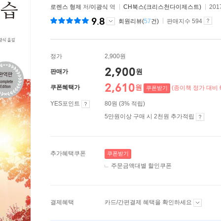
로렌스 형제
저/
이광식
역
CH북스(크리스천다이제스트)
201
9.8
회원리뷰(
57
건)
판매지수 594
정가
2,900원
2,900
원
판매가
2,610
원
쿠폰혜택가
(종이책 정가 대비 
쿠폰받기
YES포인트
80원 (3% 적립)
5만원이상 구매 시 2천원 추가적립
추가혜택쿠폰
쿠폰받기
주문금액대별 할인쿠폰
결제혜택
카드/간편결제 혜택을 확인하세요