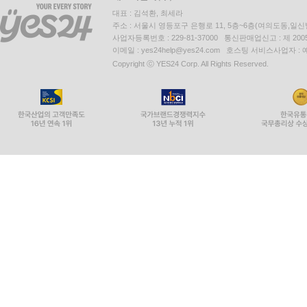
대표 : 김석환, 최세라
주소 : 서울시 영등포구 은행로 11, 5층~6층(여의도동,일신
사업자등록번호 : 229-81-37000 통신판매업신고 : 제 200
이메일 : yes24help@yes24.com 호스팅 서비스사업자 :
Copyright ⓒ YES24 Corp. All Rights Reserved.