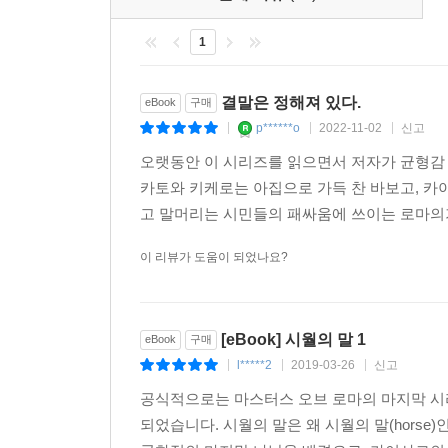
시월의 말 October Horse
1
10월 이두스(전통적으로 전쟁 철이 끝나는 시기)
경주를 했다. 우승팀 전차의 오른편에 묶여 있던 말
결말은 정해져 있다.
eBook
구매
함께 쌓아올리고, 꼬리와 생식기는 바로 포룸 로마
p******o
2022-11-02
신고
|
|
|
가도의 주민들로 구성된 군중에게 던져지면 사람들
오랫동안 이 시리즈를 읽으면서 저자가 균형감
걸렸고, 수부라 주민들이 이길 경우 마밀리우스 탑
카토와 키케로는 아집으로 가득 찬 바보고, 카
않다. 전쟁 철의 종료와 관계있으리라고 짐작 가능
고 말머리는 시민들의 패싸움에 쓰이는 로마의
경주에 출전한 군마들이 공마였을 가능성도 충분하
이 리뷰가 도움이 되었나요?
[eBook] 시월의 말 1
eBook
구매
l*****2
2019-03-26
신고
|
|
|
공식적으로는 마스터스 오브 로마의 마지막 시리
되었습니다. 시월의 말은 왜 시월의 말(hors