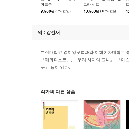
이드북
트라 세트
트
9,500
원
(5% 할인)
40,500
원
(10% 할인)
1
역 :
강선재
부산대학교 영어영문학과와 이화여자대학교 통
『테라피스트』, 『우리 사이의 그녀』, 『마스
곳』 등이 있다.
작가의 다른 상품