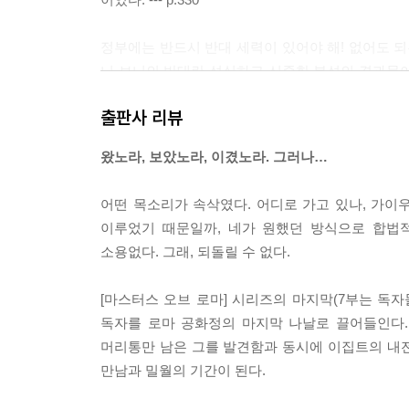
정부에는 반드시 반대 세력이 있어야 해! 없어도 되
니 보니의 반대란 성실하고 신중한 분석의 결과물이 
리카 속주에서도 그걸 알게 되겠지. 내가 보고 싶었
출판사 리뷰
절멸이지. 난 곤경에 처했어. --- p.384
왔노라, 보았노라, 이겼노라. 그러나…
도덕이라는 건 분명 멋진 관념이지만, 누군가는 이익을 
어떤 목소리가 속삭였다. 어디로 가고 있나, 가이
승리의 아픔이란 전장의 유일한 생존자로 남는 것이
이루었기 때문일까, 네가 원했던 방식으로 합법
소용없다. 그래, 되돌릴 수 없다.
--- p.535
[마스터스 오브 로마] 시리즈의 마지막(7부는 독
독자를 로마 공화정의 마지막 나날로 끌어들인다.
머리통만 남은 그를 발견함과 동시에 이집트의 내
만남과 밀월의 기간이 된다.