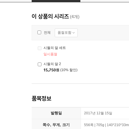
이 상품의 시리즈
(4개)
품절포함
전체
시월의 말 세트
일시품절
시월의 말 2
15,750
원
(10% 할인)
품목정보
발행일
2017년 12월 15일
쪽수, 무게, 크기
556쪽 | 705g | 140*210*33