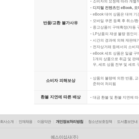
소비자의 요청에 따라 개별
디지털 컨텐츠인 eBook, 
eBook 대여 상품은 대여 기
모바일 쿠폰 등록 후 취소/환
반품/교환 불가사유
중고상품이 구매확정(자동 
LP상품의 재생 불량 원인이 기
시간의 경과에 의해 재판매가
전자상거래 등에서의 소비자
eBook 세트 상품은 일괄 
1개의 상품으로 취급 및 판매
우, 세트 상품 전부 및 세트
상품의 불량에 의한 반품, 교
소비자 피해보상
준하여 처리됨
환불 지연에 따른 배상
대금 환불 및 환불 지연에 
회사소개
인재채용
이용약관
개인정보처리방침
청소년보호정책
도서홍보안내