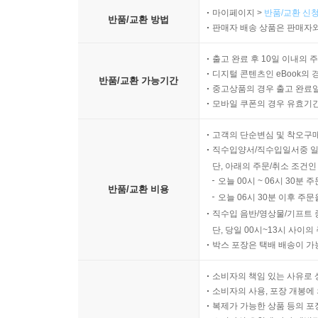
마이페이지 >
반품/교환 신청
반품/교환 방법
판매자 배송 상품은 판매자와
출고 완료 후 10일 이내의 
디지털 콘텐츠인 eBook의 
반품/교환 가능기간
중고상품의 경우 출고 완료일
모바일 쿠폰의 경우 유효기간(
고객의 단순변심 및 착오구
직수입양서/직수입일서중 일
단, 아래의 주문/취소 조건인
오늘 00시 ~ 06시 30분 
반품/교환 비용
오늘 06시 30분 이후 주문
직수입 음반/영상물/기프트 
단, 당일 00시~13시 사이
박스 포장은 택배 배송이 가
소비자의 책임 있는 사유로 
소비자의 사용, 포장 개봉에 
복제가 가능한 상품 등의 포장을 