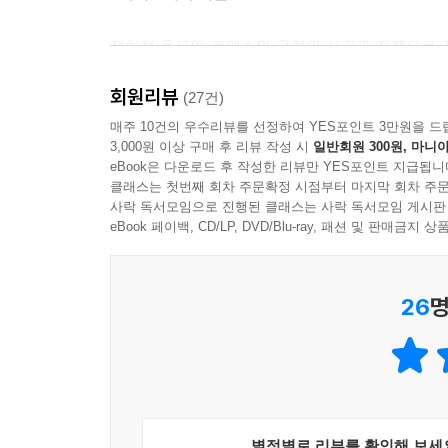
안토니우스는 독자에게 웃음과 짜증을 동시에 안
자의식 묘사는 또 어떠한가.
정치적 음모와 로맨스와 극적인 사건과 전쟁으로 
훌륭하게 되살려냈다. 매컬로의 애독자 군단은 절대
특별히 작가의 해석이 돋보이는 캐릭터는 카이사르
회원리뷰
- 북리스트
(27건)
딸이었던 그의 아내 포르키아의 광적인 복수심에
매주 10건의 우수리뷰를 선정하여 YES포인트 3만원을 드
첫사랑이자 약혼녀였던 율리아를 늙은 정적의 아내
3,000원 이상 구매 후 리뷰 작성 시
일반회원 300원, 마니아
로마 공화정을 굴복시킨 위대한 남자들과 여자들의 
숨겨진 악취처럼 배어나온다. 그는 카이사르의 ‘
eBook은 다운로드 후 작성한 리뷰만 YES포인트 지급됩니
- 데일리 텔레그래프(시드니)
단도를 꺼내 이미 쓰러진 카이사르의 성기를 찌르는
클래스는 첫번째 회차 주문확정 시점부터 마지막 회차 주문
사락 독서모임으로 진행된 클래스는 사락 독서모임 게시판
카이사르와 그의 정적들을 화려하게 되살려냈다.
eBook 페이백, CD/LP, DVD/Blu-ray, 패션 및 판매금
카이사르라는 이름은 죽지 않는다
- 코번트리 이브닝 텔레그래프
“카이사르는 날 믿어주었어, 아그리파! 카이사르는
26
명
고대 로마에 관한 매컬로의 지식은 가히 백과사전
있다고 말해준 거야. 카이사르는 내게 군사적 역
- 캘거리 헤럴드
판단했어.”
“이건 사형선고야.” 플라우티우스가 신음했다.
“카이사르라는 이름은 절대 죽지 않아요. 제가 그것
카이사르가 잔혹하고 비통하게 살해당한 후 이야기
별점별로 리뷰를 확인해 보세