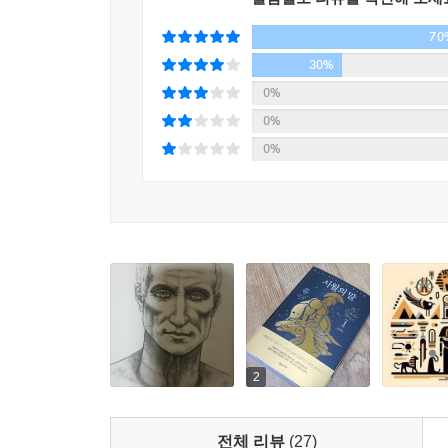
최초의 황제 아우구스투스가 되는 청년이다. 매
70
얌전한 소년이던 그는 자신의 우상 카이사르의 
30%
천식이라는 고질병과 군사적 능력 부족이라는 단점
0%
환경에서 사랑받고 자란 그는 카이사르의 로마를
0%
옥타비아누스는 ‘아버지’의 원수들에게 철저하게 
0%
만들어가려 한다.
이러한 옥타비아누스의 행보는 완벽에 가까운 인간
남았는지, 다행히도 제6부를 시리즈의 마지막으로
격의 제7부 『안토니우스와 클레오파트라』를 추가 집
매컬로가 그려낸 카이사르는 역사상 그 누구보다
재능을 찬미하는 동시에 그가 광범위한 지역을 
카이사르의 그러한 모순과 분열성을 담아내려고 
2
비판한 이들이 아니라 그를 숭배하고 존경한 후계
모순을 잘 보여준다.
전체 리뷰
(27)