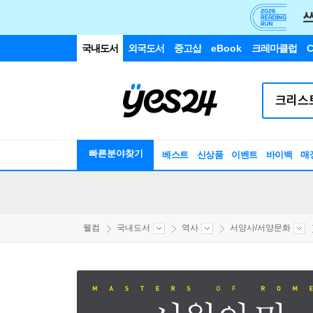
국내도서
외국도서
중고샵
eBook
크레마클럽
C
빠른분야찾기
베스트
신상품
이벤트
바이백
매
웰컴
국내도서
역사
서양사/서양문화