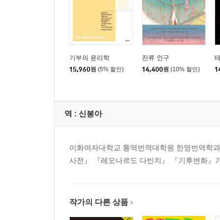
기부의 윤리학
잔류 인구
15,960
원
(5% 할인)
14,400
원
(10% 할인)
1
역 :
신봉아
이화여자대학교 통역번역대학원 한영번역학과를
사전』 『레오나르도 다빈치』 『기후변화』가
작가의 다른 상품