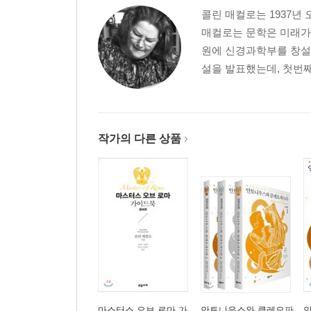
콜린 매컬로는 1937년
매컬로는 문학은 미래가
원에 신경과학부를 창설했
설을 발표했는데, 첫번째
작가의 다른 상품
마스터스 오브 로마 가
안토니우스와 클레오파