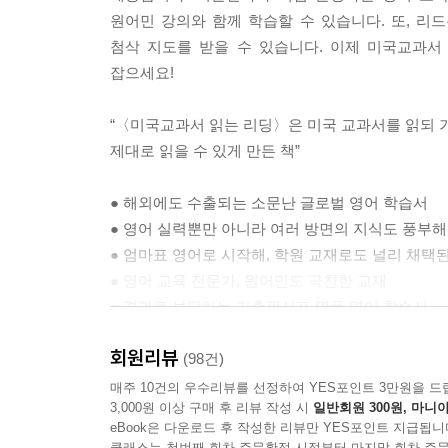
원어민 강의와 함께 학습할 수 있습니다. 또, 리드톡(www
첨삭 지도를 받을 수 있습니다. 이제 미국교과서
잡으세요!
“〈미국교과서 읽는 리딩〉은 미국 교과서를 읽되 
제대로 읽을 수 있게 만든 책”
● 해외에도 수출되는 소문난 글로벌 영어 학습서
● 영어 실력뿐만 아니라 여러 방면의 지식도 풍부
● 엄마표 영어로 시작해, 학원 교재로도 널리 채택
● 영어 교육 전문가, 원어민도 극찬한 교재
● 결과로 보답하는 키출판사표 명품 영어 학습서
회원리뷰
(98건)
매주 10건의 우수리뷰를 선정하여 YES포인트 3만원을 드
3,000원 이상 구매 후 리뷰 작성 시
일반회원 300원, 마니아
eBook은 다운로드 후 작성한 리뷰만 YES포인트 지급됩니
클래스는 첫번째 회차 주문확정 시점부터 마지막 회차 주문