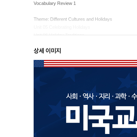
Vocabulary Review 1
Theme: Different Cultures and Holidays
Unit 05 Celebrating Holidays
Unit 06 Holiday Traditions
상세 이미지
Theme: Explore the United States
Unit 07 America’s Symbols
Unit 08 National Flags
Vocabulary Review 2
Theme: America’s Capital
Unit 09 America’s Capital
Unit 10 Washington, D.C.
Theme: Land and Water
Unit 11 Our Land and Water