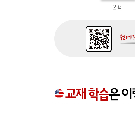
Vocabulary Review 8
Theme: A World of Paintings
Unit 33 Kinds of Paintings
Unit 34 Painting and Drawing Materials
Theme: A World of Music
Unit 35 Musical Instruments
Unit 36 The Orchestra
Vocabulary Review 9
Wrap-Up Test 3
. Answers and Translations
. Word List