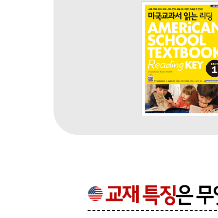
Theme: The Sky Above
Unit 19 What Can You See in the Sky
Unit 20 What Causes Day and Night
Vocabulary Review 5
Theme: How Can Matter Change
Unit 21 Solids, Liquids, and Gases
Unit 22 The Water Cycle
Theme: Human Body
Unit 23 Your Body
Unit 24 The Systems of Your Body
Vocabulary Review 6
Wrap-Up Test 2
Chapter 3 Mathematics Language Visual Arts Musi