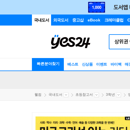
국내도서
외국도서
중고샵
eBook
크레마클럽
C
빠른분야찾기
베스트
신상품
이벤트
바이백
매
웰컴
국내도서
초등참고서
3학년