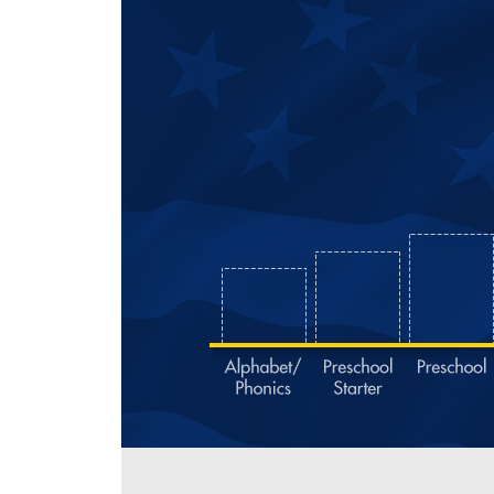
Unit 12 Where in the World Do We Live
Vocabulary Review 3 36
Wrap-Up Test 1 38
Chapter 2 Science
Theme: Learning about Plants
Unit 13 Parts of Plants
Unit 14 What Do Plants Need
Theme: Animals and Their Homes
Unit 15 Where Do Animals Live
Unit 16 Water Habitats
Vocabulary Review
Theme: Weather and Seasons
Unit 17 Weather
Unit 18 The Four Seasons