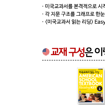
Theme: Shapes and Figures
Unit 25 Shapes and Figures
Unit 26 What Am I
Theme: Numbers and Counting
Unit 27 Counting Numbers
Unit 28 Comparing Numbers
Vocabulary Review 7
Theme: Language Arts
Unit 29 Being a Good Writer
Unit 30 Writing Friendly Letters
Theme: Reading Stories
Unit 31 Aesop’s Fables
Unit 32 The Ant and the Grasshopper