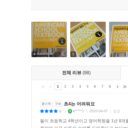
4
5
전체 리뷰
(98)
1
2
3
4
5
6
7
8
초4는 어려워요
종이책
구매
k*****1
2020-04-07
신고
|
|
|
들이 초등학교 4학년이고 영어학원을 1년 8