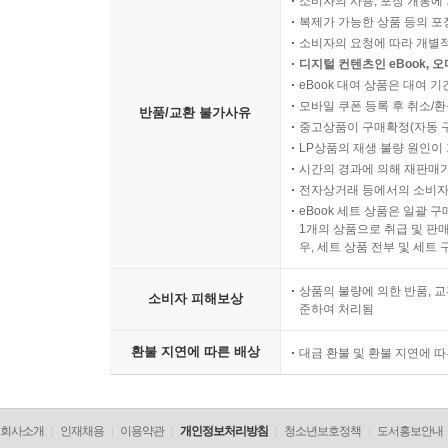
소비자의 사용, 포장 개봉에 
복제가 가능한 상품 등의 포장을 
소비자의 요청에 따라 개별
디지털 컨텐츠인 eBook, 
eBook 대여 상품은 대여 기
모바일 쿠폰 등록 후 취소/환
반품/교환 불가사유
중고상품이 구매확정(자동 
LP상품의 재생 불량 원인이 기
시간의 경과에 의해 재판매가
전자상거래 등에서의 소비자
eBook 세트 상품은 일괄 
1개의 상품으로 취급 및 판매
우, 세트 상품 전부 및 세트
상품의 불량에 의한 반품, 교
소비자 피해보상
준하여 처리됨
환불 지연에 따른 배상
대금 환불 및 환불 지연에 
회사소개
인재채용
이용약관
개인정보처리방침
청소년보호정책
도서홍보안내