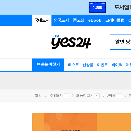
국내도서
외국도서
중고샵
eBook
크레마클럽
C
빠른분야찾기
베스트
신상품
이벤트
바이백
매
웰컴
국내도서
초등참고서
3학년