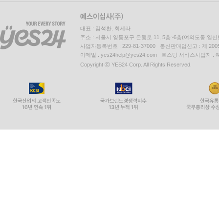
대표 : 김석환, 최세라
주소 : 서울시 영등포구 은행로 11, 5층~6층(여의도동,일신
사업자등록번호 : 229-81-37000 통신판매업신고 : 제 200
이메일 : yes24help@yes24.com 호스팅 서비스사업자 :
Copyright ⓒ YES24 Corp. All Rights Reserved.