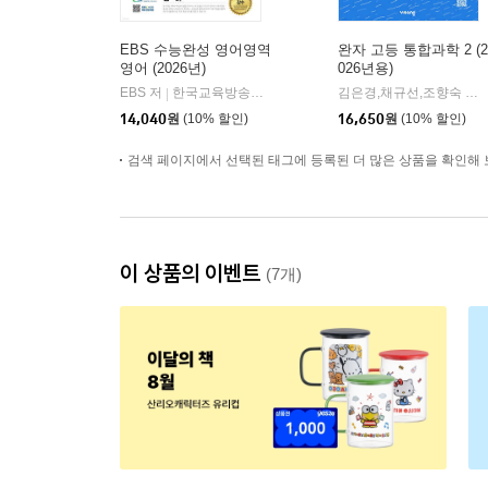
EBS 수능완성 영어영역
완자 고등 통합과학 2 (2
영어 (2026년)
026년용)
EBS 저
한국교육방송공사
김은경,채규선,조향숙 등저
|
14,040
원
(10% 할인)
16,650
원
(10% 할인)
검색 페이지에서 선택된 태그에 등록된 더 많은 상품을 확인해 
이 상품의 이벤트
(7개)