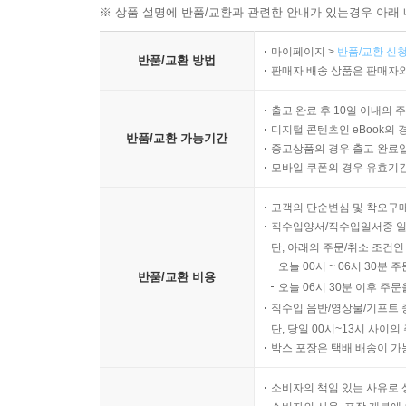
※ 상품 설명에 반품/교환과 관련한 안내가 있는경우 아래 
마이페이지 >
반품/교환 신청
반품/교환 방법
판매자 배송 상품은 판매자와
출고 완료 후 10일 이내의 
디지털 콘텐츠인 eBook의 
반품/교환 가능기간
중고상품의 경우 출고 완료일
모바일 쿠폰의 경우 유효기간(
고객의 단순변심 및 착오구
직수입양서/직수입일서중 일
단, 아래의 주문/취소 조건인
오늘 00시 ~ 06시 30분 
반품/교환 비용
오늘 06시 30분 이후 주문
직수입 음반/영상물/기프트 
단, 당일 00시~13시 사이
박스 포장은 택배 배송이 가
소비자의 책임 있는 사유로 