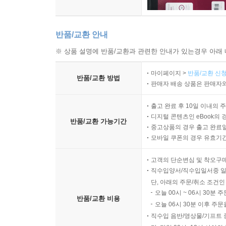
반품/교환 안내
※ 상품 설명에 반품/교환과 관련한 안내가 있는경우 아래 
마이페이지 >
반품/교환 신청
반품/교환 방법
판매자 배송 상품은 판매자와
출고 완료 후 10일 이내의 
디지털 콘텐츠인 eBook의 
반품/교환 가능기간
중고상품의 경우 출고 완료일
모바일 쿠폰의 경우 유효기간(
고객의 단순변심 및 착오구
직수입양서/직수입일서중 일
단, 아래의 주문/취소 조건인
오늘 00시 ~ 06시 30분 
반품/교환 비용
오늘 06시 30분 이후 주문
직수입 음반/영상물/기프트 