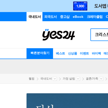
국내도서
외국도서
중고샵
eBook
크레마클럽
C
빠른분야찾기
베스트
신상품
이벤트
바이백
매
웰컴
국내도서
가정 살림
결혼/가족