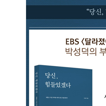
부부싸움은 ‘남자’와 ‘아내’의 싸움
갈등은 사랑의 끝이 아니다
감정의 과학-남녀의 뇌는 어떻게 다를까?
Part 3 문제에 집중하면 해결책이 보인다
내가 더 많이 참고 산다는 착각
아내는 공격하고 남편은 도망간다
외도는 부모의 죽음보다 더 큰 상처
배신감은 배우자를 취약하게 만든다
그럼에도 관계는 다시 회복할 수 있다
이만하면 됐지 하는 순간 사랑은 끝난다
감정의 과학-거울신경과 공감
Part 4 사랑한다고 마음까지
다 알 것이라는 착각은 버려라
정서를 어루만져주면 부부의 사랑이 되살아난다
남자는 Doing, 여자는 Feeling
마음을 알면 관계는 풀린다