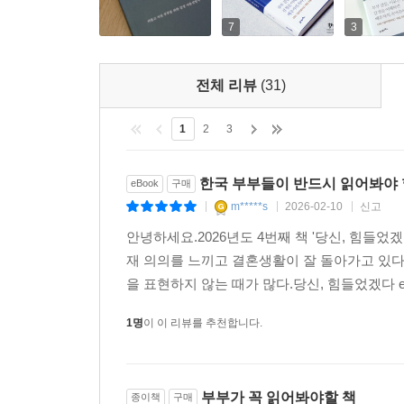
부부 사이에 이심전심은 통하지 않는다. 부부니까
표현을 통해서 전달된다. 긍정적인 감정이 전달될 
7
3
5. 애착을 유도하는 대화법을 활용하라
표현을 잘하려면 바람직한 대화법을 익혀야 한다
전체 리뷰
(31)
도구이다. 대표적으로 세 가지 방법이 있다. 반영하
감정을 있는 그대로 인정하는 것이고, 공감은 
1
2
3
머릿속에 새로운 정서 회로가 생겨 부부 갈등이 
자세히 들어 있다.
한국 부부들이 반드시 읽어봐야 
eBook
구매
6. 접근하고 반응하라
m*****s
2026-02-10
신고
|
|
|
종이와 종이를 붙이려면 풀이 필요하다. 사람과 
안녕하세요.2026년도 4번째 책 '당신, 힘들
정서적으로 솔직해지고 서로에게 반응해주면 좋은 
재 의의를 느끼고 결혼생활이 잘 돌아가고 있
7. 우선순위를 옮겨라
을 표현하지 않는 때가 많다.당신, 힘들었겠다 e-b
결혼은 우선순위를 옮기는 과정이다. 누군가의 아들
불효를 하라는 말이 아니다. 관계에는 우선순위가 있다
1명
이 이 리뷰를 추천합니다.
곳에 에너지를 쓰기보다 먼저 부부 관계에 에너지를
부부가 꼭 읽어봐야할 책
종이책
구매