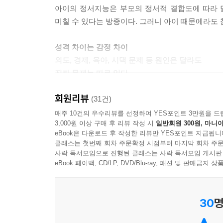
아이의 정서지능은 부모의 정서적 결합도에 따라 
미칠 수 있다는 방증이다. 그러니 아이 때문에라도 
성격 차이는 감정 차이
외도, 경제, 육아, 시댁 문제 등 원인은 달라도
진짜 문제는 따로 있다
회원리뷰
대법원이 발간한 사법연감에 따르면 우리나라 이혼사
(31건)
이것 때문에 이혼까지 하는 부부가 두 쌍 중 한 쌍
매주 10건의 우수리뷰를 선정하여 YES포인트 3만원을 드
3,000원 이상 구매 후 리뷰 작성 시
일반회원 300원, 마니아
결국 서로의 감정을 이해하지 못해서 나타나는 것
eBook은 다운로드 후 작성한 리뷰만 YES포인트 지급됩니
감정을 먼저 이해해야 한다는 것이다. 그러면서
클래스는 첫번째 회차 주문확정 시점부터 마지막 회차 주문
정서중심적 부부 상담을 우리나라에서 가장 먼저 도
사락 독서모임으로 진행된 클래스는 사락 독서모임 게시판
eBook 페이백, CD/LP, DVD/Blu-ray, 패션 및 판매금
“부부의 감정에 집중하면 다른 문제도 해결된다”
부부 감정을 이해하는 핵심 방법 7가지
30
명
저자는 이 책에서 배우자의 감정을 이해하기 위한 방