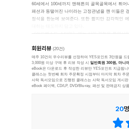
60세에서 100세까지 맨해튼의 골목골목에서 튀어
패션과 동떨어진 나이라는 고정관념을 깬 이들은 
정석을 한눈에 보여준다. 또한 짧지만 감각적인 
대하는 태도까지 담고 있다.
《어드밴스드 스타일》에는 삶의 경험을 통해서만 
보여주는 책으로, 시간이 흘러가는 것을 두려워하는
회원리뷰
가장 스타일리시한 꽃노년들을 만나보자. 앞으로의 
(20건)
매주 10건의 우수리뷰를 선정하여 YES포인트 3만원을 드
3,000원 이상 구매 후 리뷰 작성 시
일반회원 300원, 마니아
eBook은 다운로드 후 작성한 리뷰만 YES포인트 지급됩니
클래스는 첫번째 회차 주문확정 시점부터 마지막 회차 주문
사락 독서모임으로 진행된 클래스는 사락 독서모임 게시판
eBook 페이백, CD/LP, DVD/Blu-ray, 패션 및 판매금
20
명