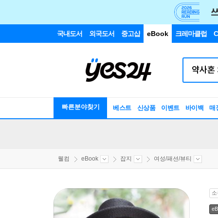
국내도서
외국도서
중고샵
eBook
크레마클럽
C
빠른분야찾기
베스트
신상품
이벤트
바이백
매
웰컴
eBook
잡지
여성/패션/뷰티
소
eB