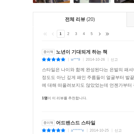
2
4
7
전체 리뷰
(20)
1
2
3
4
5
노년이 기대되게 하는 책
종이책
w***9
2014-10-26
신고
|
|
|
스타일은 나이와 함께 완성된다는 은발의 패셔
정도도 아닌 깊게 패인 주름들이 얼굴부터 발
에 대해 떠올려보지도 않았었는데 언젠가부터 주
1명
이 이 리뷰를 추천합니다.
어드밴스드 스타일
종이책
a******e
2014-10-25
신고
|
|
|