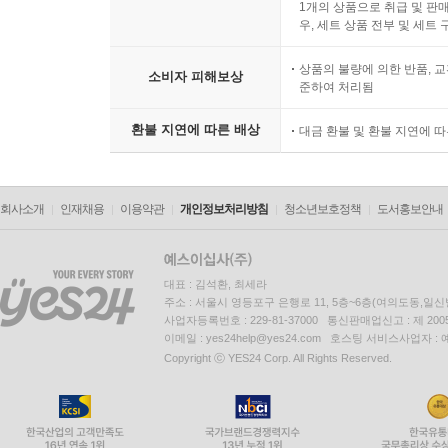
1개의 상품으로 취급 및 판매
우, 세트 상품 전부 및 세트
상품의 불량에 의한 반품, 교
소비자 피해보상
준하여 처리됨
환불 지연에 따른 배상
대금 환불 및 환불 지연에 
회사소개
인재채용
이용약관
개인정보처리방침
청소년보호정책
도서홍보안내
대표 : 김석환, 최세라
주소 : 서울시 영등포구 은행로 11, 5층~6층(여의도동,일신
사업자등록번호 : 229-81-37000 통신판매업신고 : 제 200
이메일 : yes24help@yes24.com 호스팅 서비스사업자 :
Copyright ⓒ YES24 Corp. All Rights Reserved.