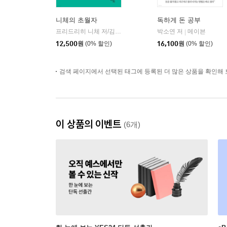
니체의 초월자
독하게 돈 공부
프리드리히 니체 저/김철 편역
히읏
박소연 저
메이븐
|
|
12,500
원
(0% 할인)
16,100
원
(0% 할인)
검색 페이지에서 선택된 태그에 등록된 더 많은 상품을 확인해 
이 상품의 이벤트
(6개)