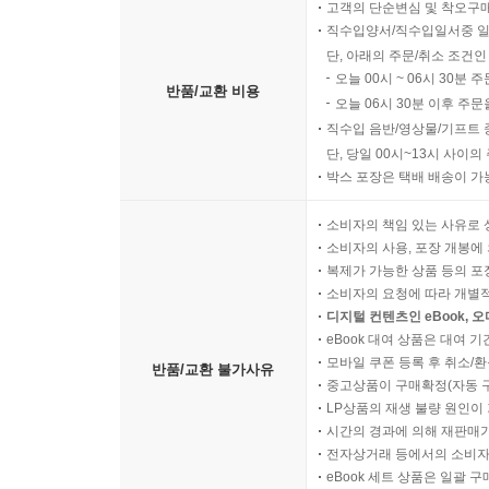
고객의 단순변심 및 착오구
직수입양서/직수입일서중 일
단, 아래의 주문/취소 조건인
오늘 00시 ~ 06시 30분 
반품/교환 비용
오늘 06시 30분 이후 주문
직수입 음반/영상물/기프트 
단, 당일 00시~13시 사이
박스 포장은 택배 배송이 가
소비자의 책임 있는 사유로 
소비자의 사용, 포장 개봉에 
복제가 가능한 상품 등의 포장을 
소비자의 요청에 따라 개별
디지털 컨텐츠인 eBook, 
eBook 대여 상품은 대여 기
모바일 쿠폰 등록 후 취소/환
반품/교환 불가사유
중고상품이 구매확정(자동 
LP상품의 재생 불량 원인이 기
시간의 경과에 의해 재판매가
전자상거래 등에서의 소비자
eBook 세트 상품은 일괄 