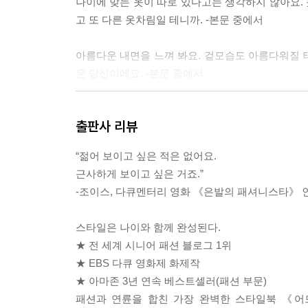
나이에 맞는 옷이 따로 있다고는 생각하지 않아요. 
고 또 다른 옷차림일 테니까. -본문 중에서
아름다운 내면을 느껴 봐요. 겉모습도 아름다워질 테
은 당신이에요. -본문 중에서
스타일이란 적절한 장신구, 적절한 요령, 적절한 
출판사 리뷰
추구하기보다는 우아함을 추구해요. 우아하려고 노력
“젊어 보이고 싶은 적은 없어요.
젊을 땐 다른 사람을 위해 옷을 입지요. 하지만 나이
근사하게 보이고 싶은 거죠.”
-조이스, 다큐멘터리 영화 《은발의 패셔니스타》 
하루하루를 축복해야 해요. 절대 달력은 보지 말고.
스타일은 나이와 함께 완성된다.
옷차림에 너무 스트레스 받지 말아요. 패션은 즐기는
★ 전 세계 시니어 패션 블로그 1위
안해하지도 말고. 늙는 건 두려운 일이 아니야. 늙
★ EBS 다큐 영화제 화제작
★ 아마존 3년 연속 베스트셀러(패션 부문)
--- 본문 중에서
패션과 연륜을 합친 가장 완벽한 스타일북 《어