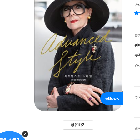
아
정
판
쿠
Y
추
공유하기
결