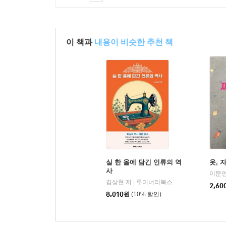
이 책과
내용이 비슷한 추천 책
실 한 올에 담긴 인류의 역
옷, 
사
이문연
김상현 저
루미너리북스
|
2,60
8,010
원
(10% 할인)