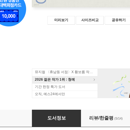
미리보기
사이즈비교
공유하기
뮤지컬 〈휴남동 서점〉X 황보름 작가 북토크
2026 젊은 작가 1위 : 청예
기간 한정 특가 도서
오직, 예스24에서만
괜찮아, 사랑이야 2
도서정보
리뷰/한줄평
(5/14)