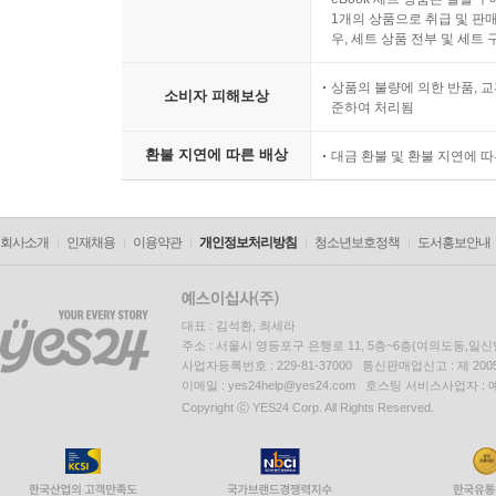
1개의 상품으로 취급 및 판매
우, 세트 상품 전부 및 세트
상품의 불량에 의한 반품, 교
소비자 피해보상
준하여 처리됨
환불 지연에 따른 배상
대금 환불 및 환불 지연에 
회사소개
인재채용
이용약관
개인정보처리방침
청소년보호정책
도서홍보안내
대표 : 김석환, 최세라
주소 : 서울시 영등포구 은행로 11, 5층~6층(여의도동,일신
사업자등록번호 : 229-81-37000 통신판매업신고 : 제 200
이메일 : yes24help@yes24.com 호스팅 서비스사업자 :
Copyright ⓒ YES24 Corp. All Rights Reserved.