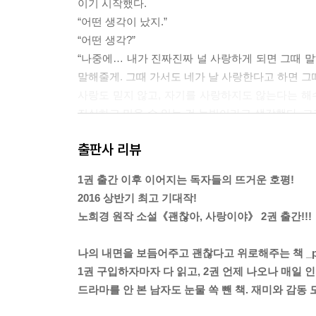
이기 시작했다.
“어떤 생각이 났지.”
“어떤 생각?”
“나중에… 내가 진짜진짜 널 사랑하게 되면 그때 말
말해줄게. 그때 가서도 네가 날 사랑한다고 하면 그때
사랑도 믿지 않고, 자기를 사랑하지도 않는다는 해수
진실하고 믿을 수 있는 건 눈빛이라고 생각했다. 
든 게 사랑스러웠다.
출판사 리뷰
“그래도, 난 사랑해.”
재열이 따듯한 눈으로 해수를 바라보며 이마에 살포
1권 출간 이후 이어지는 독자들의 뜨거운 호평!
--- p.11~12
2016 상반기 최고 기대작!
노희경 원작 소설《괜찮아, 사랑이야》 2권 출간!!!
출소를 일주일 앞둔 재범의 마음은 싱숭생숭했다. 처
을까 걱정스러웠다. 함께 지내던 교도관이나 동기들
나의 내면을 보듬어주고 괜찮다고 위로해주는 책 _pg
가고 싶은 곳 다 갈 수 있고, 만나고 싶은 사람도 
1권 구입하자마자 다 읽고, 2권 언제 나오나 매일 인
문득, 지난 귀휴 때 잠시 보았던 서울 거리가 떠올
드라마를 안 본 남자도 눈물 쏙 뺀 책. 재미와 감동 모두
신의 모습을 생각하니 출소에 대한 기대는 두려움에 
생각이 여기에 미치자 자신을 감방으로 내몬 재열이 