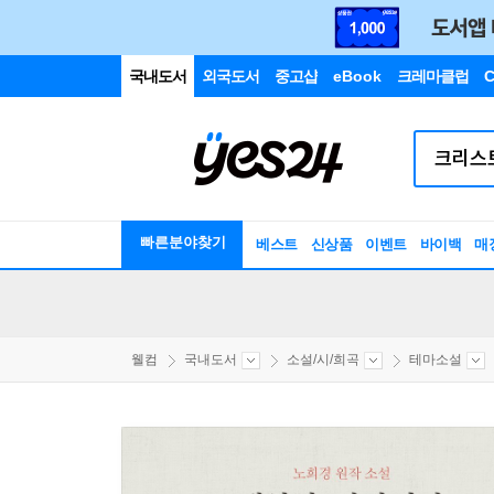
국내도서
외국도서
중고샵
eBook
크레마클럽
C
빠른분야찾기
베스트
신상품
이벤트
바이백
매
웰컴
국내도서
소설/시/희곡
테마소설