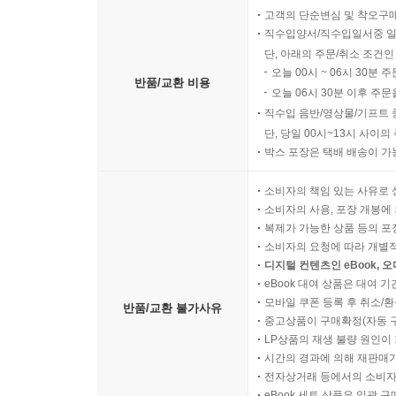
고객의 단순변심 및 착오구
직수입양서/직수입일서중 일
단, 아래의 주문/취소 조건인
오늘 00시 ~ 06시 30분 
반품/교환 비용
오늘 06시 30분 이후 주문
직수입 음반/영상물/기프트 
단, 당일 00시~13시 사이
박스 포장은 택배 배송이 가
소비자의 책임 있는 사유로 
소비자의 사용, 포장 개봉에 
복제가 가능한 상품 등의 포장을 
소비자의 요청에 따라 개별
디지털 컨텐츠인 eBook, 
eBook 대여 상품은 대여 기
모바일 쿠폰 등록 후 취소/환
반품/교환 불가사유
중고상품이 구매확정(자동 
LP상품의 재생 불량 원인이 기
시간의 경과에 의해 재판매가
전자상거래 등에서의 소비자
eBook 세트 상품은 일괄 