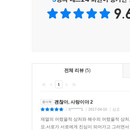
끌어당기는 특유의 흡인력은 물론, 드라마나 대본에
“1년 후에 다시 만날 때, 딴 여자 옆에 두면 죽어.”
9.
매력을 극대화했다는 평을 받았다.
“너 같은 멋있는 여자를 1년 만에 잊을 놈이면, 그냥 
소설 《괜찮아, 사랑이야》 역시 그러한 특징이 
“넌 네가 진짜 못돼 처먹은 거 아니?”
간결하면서도 핵심을 찌르는 대사와 줄거리를 빠른 
강한 재열과 해수가 티격태격 신경전을 벌이다 
--- p.248~249
사랑스럽게 묘사되어 있다. 장담하건대, 이 책을 
때까지 손에서 책을 놓을 수도 없을 것이다!
전체 리뷰
(5)
1
괜찮아, 사랑이야 2
종이책
h*******1
2017-04-10
신고
|
|
|
재열의 어렸을적 상처와 해수의 어렸을적 상처
요.서로가 서로에게 진심이 되어가고 그러면서