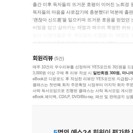
출간 이후 독자들의 뜨거운 호평이 이어진 노희경 
던 것처럼 이번에도 나를 밀어내면 어떡하지? 아냐, 
독자들의 마음을 사로잡기에 충분했다! 덕분에 출판
품어줄 거야….
‘괜찮아 신드롬’을 일으키며 뜨거운 호응을 얻었던 
--- p.91~92
비밀을 담고 살아가는 재열과 해수의 특별한 러브 스
당시 시청자들은 두 주인공의 이름을 따 ‘해열제
“1년 동안 넌 날 잊으려고 최선을 다해. 그러고도 못
이들에게 달콤한 희망의 메시지를 선사했다.
이후로 난 네 면회 거부할 거야. 네가 의사랍시고 와
소설 《괜찮아, 사랑이야》는 극 전개의 무게중심
재열의 눈가도 붉게 물들었다. 재열은 마음이 아파
회원리뷰
이번에 새롭게 출간된 2권에서는 재열의 아픈 과
(5건)
“넌 나 떠나보내는 게… 쉬워?”
주변사람들과의 갈등도 심화되는데, 재열과 해수는
매주 10건의 우수리뷰를 선정하여 YES포인트 3만원을 드
“어려워. 근데 어려운 걸 이겨야, 나중에 네 가족한테
3,000원 이상 구매 후 리뷰 작성 시
일반회원 300원, 마니아
자신감을 회복하고 ‘힐링 러브스토리’를 완성한다!
“내가 여행 가서 딴 남자 만나면?”
eBook은 다운로드 후 작성한 리뷰만 YES포인트 지급됩니
해수는 자기가 말하고도 어이가 없어서, 픽 웃었다.
클래스는 첫번째 회차 주문확정 시점부터 마지막 회차 주문
30만 독자가 기다려온 두 번째 노희경표 원작 소설!
사락 독서모임으로 진행된 클래스는 사락 독서모임 게시판
“난 딱 네 스타일인데, 만약 그럼… 내가 착각했구나,
조금 ‘특별한’ 커플의 성숙한 사랑 이야기를 통해
eBook 페이백, CD/LP, DVD/Blu-ray, 패션 및 판매금
파르르 떨리는 해수의 입술과 붉게 물든 눈을 더 이상
세상에서 가장 아름다운 나 자신을 만나다!
“난 누구한테도 너 양보 안 해. 내가 너 때문에 강우
잡았던 손을 놓자 해수가 재열의 눈을 뚫어져라 바
이 책은 30만 독자를 웃고 울게 한 노희경의 
“너… 나한테 안 져줄 거지?”
작품으로, 방송계는 물론 출판계 안팎에서도 화제가
5
명의 예스24 회원이 평가한
재열은 해수에게 마지막 입맞춤을 하고 고개를 끄덕였