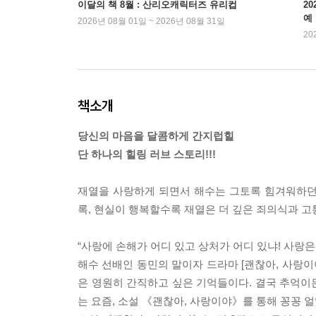
이달의 책 8월 : 산리오캐릭터즈 유리컵
2
예
2026년 08월 01일 ~ 2026년 08월 31일
20
책소개
당신의 마음을 달콤하게 간지럽힐
단 하나의 힐링 러브 스토리!!!
재열을 사랑하게 되면서 해수는 그토록 힘겨워하던
록, 현실이 행복할수록 재열은 더 깊은 죄의식과 
“사랑에 손해가 어디 있고 상처가 어디 있냐! 사랑은 
해수 선배인 동민의 말이자 드라마 [괜찮아, 사랑이
은 영원히 간직하고 싶은 기억들이다. 결국 추억이
는 요즘, 소설 《괜찮아, 사랑이야》를 통해 꽁꽁 