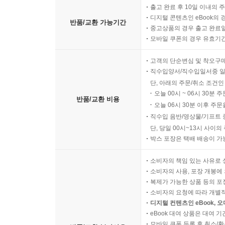
출고 완료 후 10일 이내의 
디지털 콘텐츠인 eBook의 
반품/교환 가능기간
중고상품의 경우 출고 완료일
모바일 쿠폰의 경우 유효기간(
고객의 단순변심 및 착오구
직수입양서/직수입일서중 일
단, 아래의 주문/취소 조건인
오늘 00시 ~ 06시 30분 
반품/교환 비용
오늘 06시 30분 이후 주문
직수입 음반/영상물/기프트 
단, 당일 00시~13시 사이
박스 포장은 택배 배송이 가
소비자의 책임 있는 사유로 
소비자의 사용, 포장 개봉에 
복제가 가능한 상품 등의 포장을 
소비자의 요청에 따라 개별
디지털 컨텐츠인 eBook, 
eBook 대여 상품은 대여 기
모바일 쿠폰 등록 후 취소/환