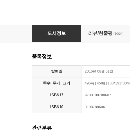
The Selfish Gene: 40th Anniversary Edition
도서정보
리뷰/한줄평
(10/24)
품목정보
발행일
2016년 08월 01일
쪽수, 무게, 크기
496쪽 | 450g | 130*193*30
ISBN13
9780198788607
ISBN10
0198788606
관련분류