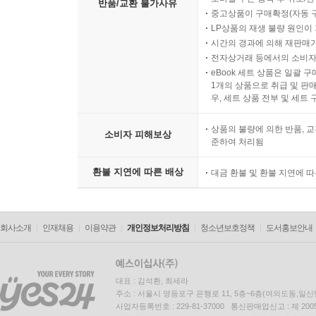
반품/교환 불가사유
중고상품이 구매확정(자동 
LP상품의 재생 불량 원인이 기
시간의 경과에 의해 재판매가
전자상거래 등에서의 소비자
eBook 세트 상품은 일괄 
1개의 상품으로 취급 및 판매
우, 세트 상품 전부 및 세트
상품의 불량에 의한 반품, 교
소비자 피해보상
준하여 처리됨
환불 지연에 따른 배상
대금 환불 및 환불 지연에 
회사소개
인재채용
이용약관
개인정보처리방침
청소년보호정책
도서홍보안내
대표 : 김석환, 최세라
주소 : 서울시 영등포구 은행로 11, 5층~6층(여의도동,일신
사업자등록번호 : 229-81-37000 통신판매업신고 : 제 200