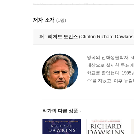
10: You scratch my back, I'll ride on yours
11: Memes: the new replicators
저자 소개
12: Nice guys finish first
(1명)
13: The long reach of the gene
Epilogue to 40th Anniversary Edition
저 :
리처드 도킨스
(Clinton Richard Dawkins
Endnotes
Reviews from earlier editions
영국의 진화생물학자. 세
Updated bibliography
대상으로 실시한 투표에서
Index and key to bibliography
학교를 졸업했다. 199
수’를 지냈고, 이후 뉴
작가의 다른 상품