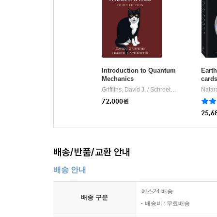
Introduction to Quantum
Eart
Mechanics
card
Griffiths, David J. / Schroeter, Darrell F.
Natar
Cam
|
72,000
원
25,6
배송/반품/교환 안내
배송 안내
예스24 배송
배송 구분
배송비 : 무료배송