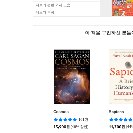
지브리 관련 외서 모음
책보다 부록
이 책을 구입하신 분
Cosmos
Sapiens
101건
15,900
원
(46% 할인)
11,700
원
(44