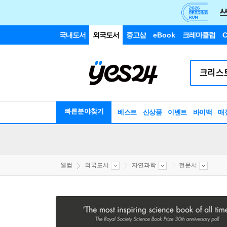
국내도서
외국도서
중고샵
eBook
크레마클럽
C
빠른분야찾기
베스트
신상품
이벤트
바이백
매
웰컴
외국도서
자연과학
전문서