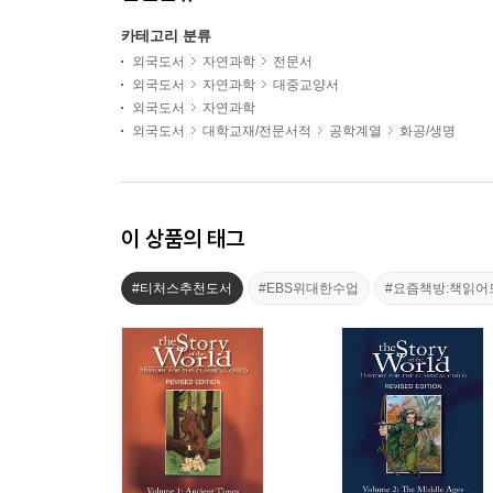
카테고리 분류
외국도서
자연과학
전문서
외국도서
자연과학
대중교양서
외국도서
자연과학
외국도서
대학교재/전문서적
공학계열
화공/생명
이 상품의 태그
#티처스추천도서
#EBS위대한수업
#요즘책방:책읽