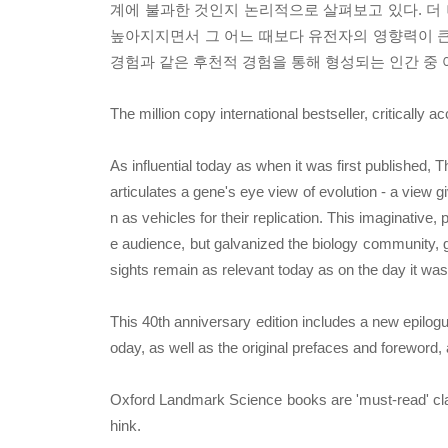
계에 불과한 것인지 논리적으로 살펴보고 있다. 더
높아지지면서 그 어느 때보다 유전자의 영향력이 큰
경험과 같은 후천적 경험을 통해 형성되는 인간 중 
The million copy international bestseller, critically 
As influential today as when it was first published
articulates a gene's eye view of evolution - a view 
n as vehicles for their replication. This imaginative, 
e audience, but galvanized the biology community, g
sights remain as relevant today as on the day it was
This 40th anniversary edition includes a new epilogu
oday, as well as the original prefaces and foreword,
Oxford Landmark Science books are 'must-read' cla
hink.