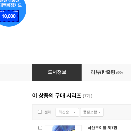
낙산무이불 제1권
도서정보
리뷰/한줄평
(0/0)
이 상품의 구매 시리즈
(7개)
최신순
품절포함
전체
낙산무이불 제7권