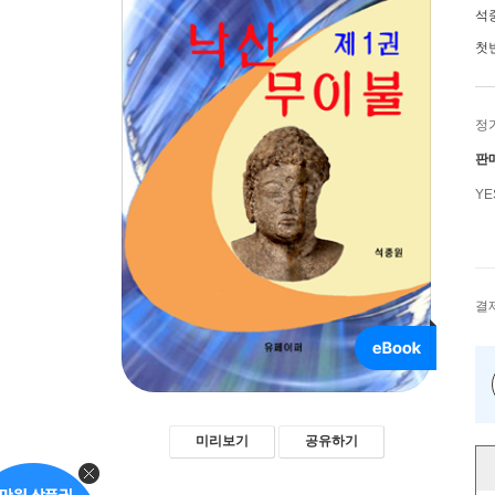
석
첫
정
판
Y
결
미리보기
공유하기