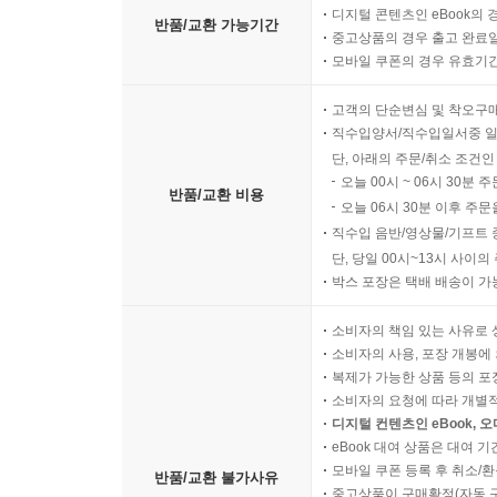
디지털 콘텐츠인 eBook의 
반품/교환 가능기간
중고상품의 경우 출고 완료일
모바일 쿠폰의 경우 유효기간(
고객의 단순변심 및 착오구
직수입양서/직수입일서중 일
단, 아래의 주문/취소 조건인
오늘 00시 ~ 06시 30분 
반품/교환 비용
오늘 06시 30분 이후 주문
직수입 음반/영상물/기프트 
단, 당일 00시~13시 사이
박스 포장은 택배 배송이 가
소비자의 책임 있는 사유로 
소비자의 사용, 포장 개봉에 
복제가 가능한 상품 등의 포장을 
소비자의 요청에 따라 개별
디지털 컨텐츠인 eBook, 
eBook 대여 상품은 대여 기
모바일 쿠폰 등록 후 취소/환
반품/교환 불가사유
중고상품이 구매확정(자동 