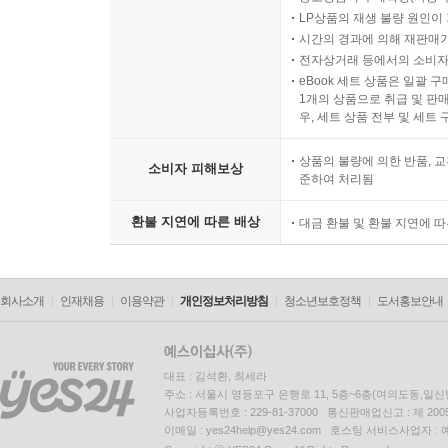
LP상품의 재생 불량 원인이 기
시간의 경과에 의해 재판매가
전자상거래 등에서의 소비자
eBook 세트 상품은 일괄 
1개의 상품으로 취급 및 판매
우, 세트 상품 전부 및 세트
상품의 불량에 의한 반품, 교
소비자 피해보상
준하여 처리됨
환불 지연에 따른 배상
대금 환불 및 환불 지연에 
회사소개
인재채용
이용약관
개인정보처리방침
청소년보호정책
도서홍보안내
대표 : 김석환, 최세라
주소 : 서울시 영등포구 은행로 11, 5층~6층(여의도동,일신
사업자등록번호 : 229-81-37000 통신판매업신고 : 제 200
이메일 : yes24help@yes24.com 호스팅 서비스사업자 :