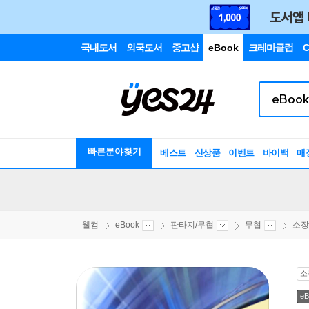
국내도서
외국도서
중고샵
eBook
크레마클럽
C
빠른분야찾기
베스트
신상품
이벤트
바이백
매
웰컴
eBook
판타지/무협
무협
소장
소
eB