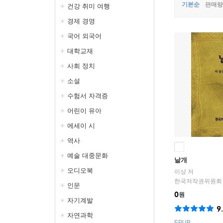
기본순
판매량
건강 취미 여행
경제 경영
국어 외국어
대학교재
사회 정치
소설
수험서 자격증
어린이 유아
에세이 시
역사
예술 대중문화
날개
오디오북
이상
저
한국저작권위원회
인문
0
원
자기계발
9
자연과학
EPUB