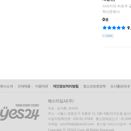
아라카와 히로무
학산문화사
0
원
9
COMIC
회사소개
인재채용
이용약관
개인정보처리방침
청소년보호정책
도서홍보안내
대표 : 김석환, 최세라
주소 : 서울시 영등포구 은행로 11, 5층~6층(여의도동,일신
사업자등록번호 : 229-81-37000 통신판매업신고 : 제 200
이메일 : yes24help@yes24.com 호스팅 서비스사업자 :
Copyright ⓒ YES24 Corp. All Rights Reserved.