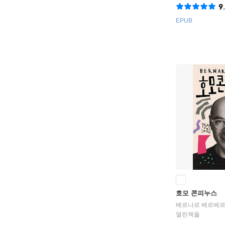
9
EPUB
호모 콘피누스
베르나르 베르베르 
열린책들