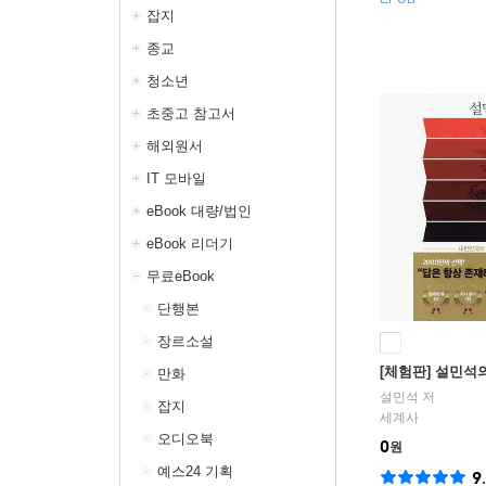
잡지
종교
청소년
초중고 참고서
해외원서
IT 모바일
eBook 대량/법인
eBook 리더기
무료eBook
단행본
장르소설
[체험판] 설민석
만화
설민석
저
잡지
세계사
오디오북
0
원
예스24 기획
9