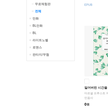
무료체험판
EPUB
전체
만화
BL만화
BL
라이트노벨
로맨스
판타지/무협
잃어버린 시간을 
마르셀 프루스트
민음사
0
원