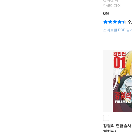
전미진
저
한빛미디어
0
원
9
스마트한 PDF 필
요!
강철의 연금술사 
체험판)