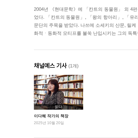
2004년 《현대문학》에 「칸트의 동물원」 외 4편
었다. 「칸트의 동물원」, 「왕의 항아리」, 「유
문단의 주목을 받았다. 나쓰메 소세키의 산문, 릴케
화적ㆍ동화적 모티프를 불쑥 난입시키는 그의 독특한
채널예스 기사
(1개)
읽다
이다혜 작가의 책장
2025년 10월 20일