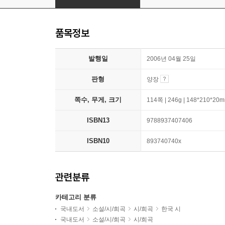
품목정보
발행일
2006년 04월 25일
판형
양장
쪽수, 무게, 크기
114쪽 | 246g | 148*210*20
ISBN13
9788937407406
ISBN10
893740740x
관련분류
카테고리 분류
국내도서
소설/시/희곡
시/희곡
한국 시
국내도서
소설/시/희곡
시/희곡