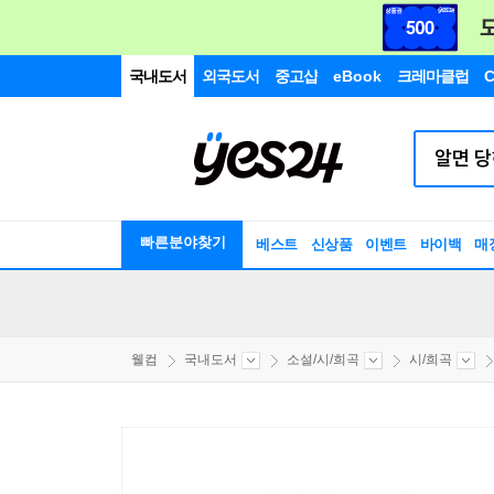
국내도서
외국도서
중고샵
eBook
크레마클럽
C
빠른분야찾기
베스트
신상품
이벤트
바이백
매
웰컴
국내도서
소설/시/희곡
시/희곡