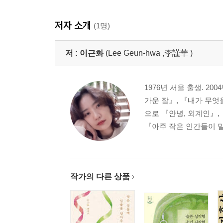
저자 소개
(1명)
저 :
이근화
(Lee Geun-hwa ,李謹華 )
1976년 서울 출생. 
가운 잠』, 『내가 무엇
으로 『안녕, 외계인』,
『아주 작은 인간들이 말할
작가의 다른 상품