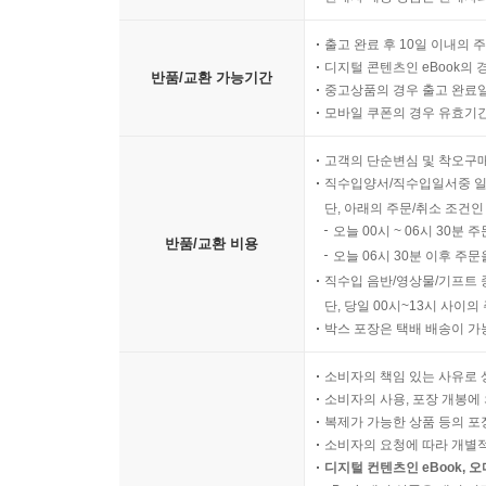
출고 완료 후 10일 이내의 
디지털 콘텐츠인 eBook의 
반품/교환 가능기간
중고상품의 경우 출고 완료일
모바일 쿠폰의 경우 유효기간(
고객의 단순변심 및 착오구
직수입양서/직수입일서중 일
단, 아래의 주문/취소 조건인
오늘 00시 ~ 06시 30분 
반품/교환 비용
오늘 06시 30분 이후 주문
직수입 음반/영상물/기프트 
단, 당일 00시~13시 사이
박스 포장은 택배 배송이 가
소비자의 책임 있는 사유로 
소비자의 사용, 포장 개봉에 
복제가 가능한 상품 등의 포장을 
소비자의 요청에 따라 개별
디지털 컨텐츠인 eBook, 