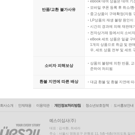
eBook 대여 상품은 대여 기
모바일 쿠폰 등록 후 취소/환
반품/교환 불가사유
중고상품이 구매확정(자동 
LP상품의 재생 불량 원인이 기
시간의 경과에 의해 재판매가
전자상거래 등에서의 소비자
eBook 세트 상품은 일괄 
1개의 상품으로 취급 및 판매
우, 세트 상품 전부 및 세트
상품의 불량에 의한 반품, 교
소비자 피해보상
준하여 처리됨
환불 지연에 따른 배상
대금 환불 및 환불 지연에 
회사소개
인재채용
이용약관
개인정보처리방침
청소년보호정책
도서홍보안내
대표 : 김석환, 최세라
주소 : 서울시 영등포구 은행로 11, 5층~6층(여의도동,일신