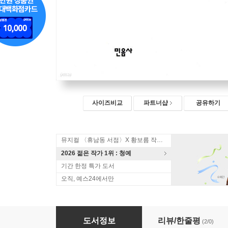
사이즈비교
파트너샵
공유하기
뮤지컬 〈휴남동 서점〉X 황보름 작가 북토크
2026 젊은 작가 1위 : 청예
기간 한정 특가 도서
오직, 예스24에서만
칸트의 동물원
도서정보
리뷰/한줄평
(2/0)