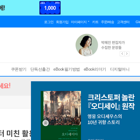
로그인
회원가입
마이페이지
카트
주문/배송
고객센터
Gl
쿠폰받기
단독선출간
eBook필기방법
eBook리더기
디지털머니
세요!
터 미친 활용법 31제
클로드 설치, 스킬, 리서치부터