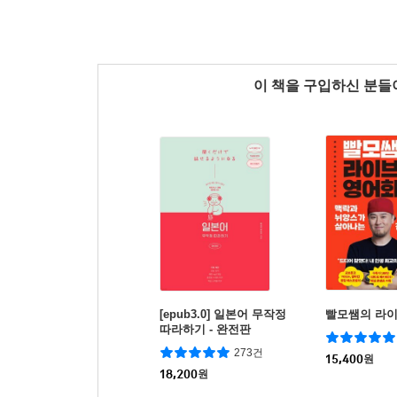
이 책을 구입하신 분
[epub3.0] 일본어 무작정
빨모쌤의 라
따라하기 - 완전판
273건
15,400
원
18,200
원