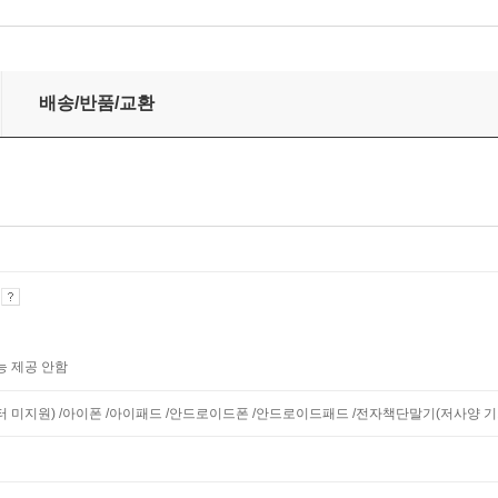
제
배송/반품/교환
기
능 제공 안함
니터 미지원) /아이폰 /아이패드 /안드로이드폰 /안드로이드패드 /전자책단말기(저사양 기기 