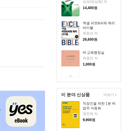
쏘피(박성희) 저
14,400
원
엑셀 피벗&파워 쿼리
바이블
최준선 저
26,600
원
AI 교육행정실
최웅진 저
1,000
원
이 분야 신상품
더보기
직장인을 위한 1분 AI
업무 자동화
정민제 저
9,900
원