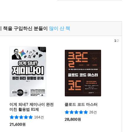
이 책을 구입하신 분들이
많이 산 책
1
/2
이게 되네? 제미나이 완전
클로드 코드 마스터
미친 활용법 81제
26건
164건
28,800
원
21,600
원