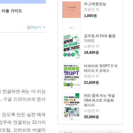
AI 교육행정실
최웅진 저
ok 이용 가이드
1,000
원
펼쳐보기
공무원 AI 54제 활용
가이드
소현규 저
18,400
원
바로바로 챗GPT X 덕
테이프 X 코덱스
박현규 저
21,600
원
 연결하면 AI는 더 이상
AI와 함께 하는 엑셀
, 구글 드라이브의 문서
VBA 매크로 자동화
레시피
이영관 저
수 있도록 만든 실전 예제
25,000
원
 업무에 연결되는 31가지
데이터포털, 깃허브와 버셀까