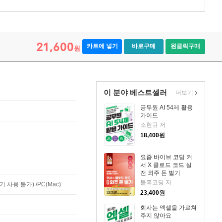
21,600
카트에 넣기
바로구매
원클릭구매
원
이 분야 베스트셀러
더보기
공무원 AI 54제 활용
가이드
소현규 저
18,400
원
요즘 바이브 코딩 커
서 X 클로드 코드 실
전 외주 돈 벌기
불혹코딩 저
사용 불가) /PC(Mac)
23,400
원
회사는 엑셀을 가르쳐
주지 않아요