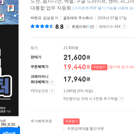
노션, 옵시디언, 엑셀, 구글 드라이브, 캔바, 피그
대통합 업무 자동화
[ 스마트한 PDF 필기 기능을 사용해 보세
박현규
,
김성경
저
골든래빗 주식회사
2026년 07월 17일
8.8
회원리뷰(
5
건)
판매지수 444
정가
21,600원
21,600
원
판매가
19,440
원
쿠폰혜택가
(종이책 정가 대비
쿠폰받기
크레마머니
17,940
원
최대혜택가
YES포인트
1,080원 (5% 적립)
5만원이상 구매 시 2천원 추가적립
추가혜택쿠폰
쿠폰받기
주문금액대별 할인쿠폰