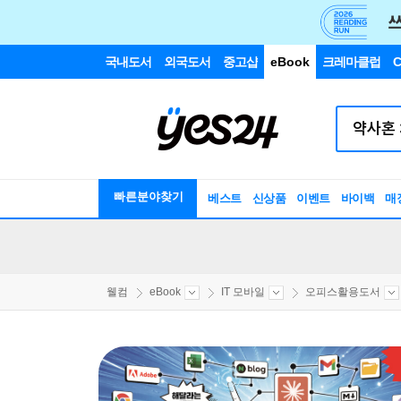
국내도서
외국도서
중고샵
eBook
크레마클럽
C
빠른분야찾기
베스트
신상품
이벤트
바이백
매
웰컴
eBook
IT 모바일
오피스활용도서