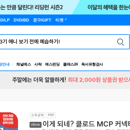
D/LP
DVD/BD
문구
/GIFT
티켓
장안내
채널예스
사락
예스펀딩
클래스24
독서유형검사
RBTI Lab
독서유형검사
주말에는 더욱 알뜰하게!
최대 2,000원 상품권 받으
소득공제
PDF
이게 되네? 클로드 MCP 커넥
eBook