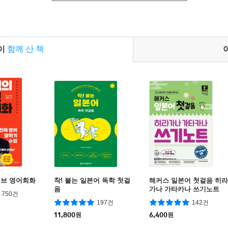
들이
함께 산 책
이브 영어회화
착! 붙는 일본어 독학 첫걸
해커스 일본어 첫걸음 히라
음
가나 가타카나 쓰기노트
750건
197건
142건
11,800
원
6,400
원