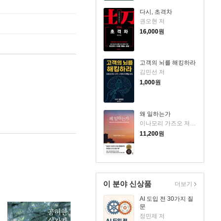
다시, 초격차
권오현 저
16,000
원
고객의 뇌를 해킹하라
김민선 저
1,000
원
왜 일하는가
이나모리 가즈오 저/김윤경 역
11,200
원
이 분야 신상품
더보기
AI 도입 전 30가지 질
문
정민제 저