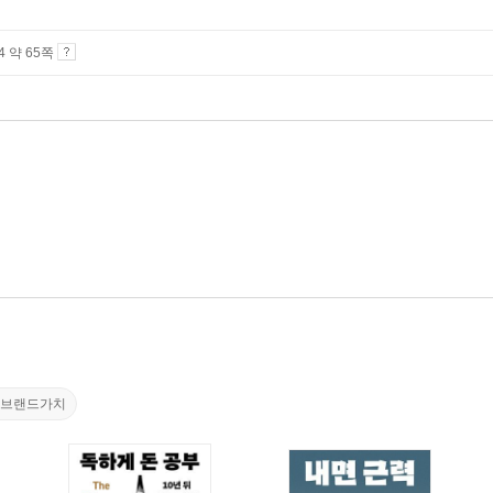
A4 약 65쪽
#브랜드가치