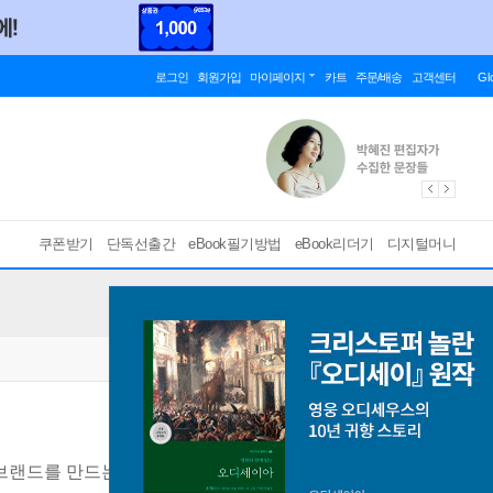
로그인
회원가입
마이페이지
카트
주문/배송
고객센터
Gl
쿠폰받기
단독선출간
eBook필기방법
eBook리더기
디지털머니
브랜드를 만드는 절대 불변의 27가지 법칙
[ EPUB ]