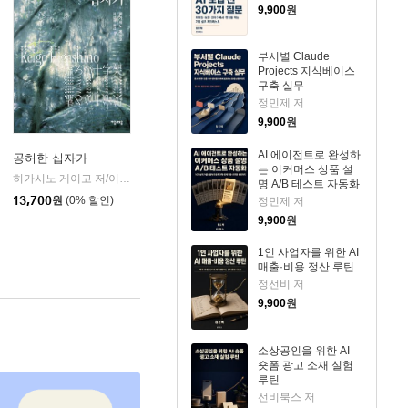
9,900
원
부서별 Claude
Projects 지식베이스
구축 실무
정민제 저
9,900
원
AI 에이전트로 완성하
공허한 십자가
는 이커머스 상품 설
k)
히가시노 게이고 저/이선희 역
자음과모음
|
명 A/B 테스트 자동화
13,700
원
(0% 할인)
정민제 저
9,900
원
1인 사업자를 위한 AI
매출·비용 정산 루틴
정선비 저
9,900
원
소상공인을 위한 AI
숏폼 광고 소재 실험
루틴
선비북스 저