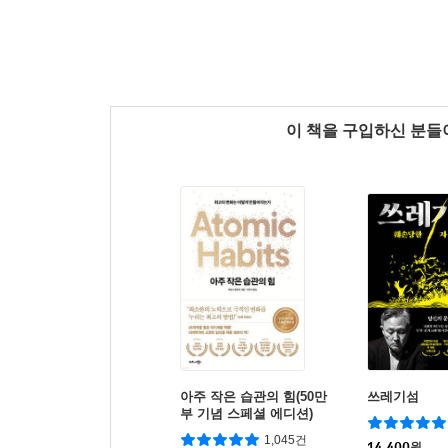
이 책을 구입하신 분
아주 작은 습관의 힘(50만
쓰레기섬
부 기념 스페셜 에디션)
1,045건
14,400
원