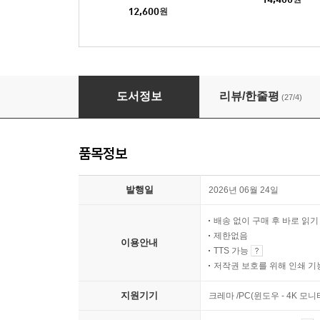
12,600
원
처음 하는 브랜딩 공부
도서정보
리뷰/한줄평
(27/4)
품목정보
발행일
2026년 06월 24일
배송 없이 구매 후 바로 읽
제한없음
이용안내
TTS 가능
저작권 보호를 위해 인쇄 기
지원기기
크레마 /PC(윈도우 - 4K 모