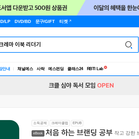
D/LP
DVD/BD
문구
/GIFT
티켓
독서유형검사
장안내
채널예스
사락
예스펀딩
클래스24
RBTI Lab
독서유형검사
크클 심야 독서 모임
OPEN
소득공제
크레마클럽
EPUB
처음 하는 브랜딩 공부
작고 강한 
eBook