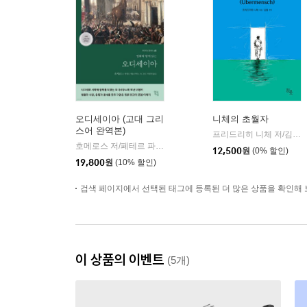
오디세이아 (고대 그리
니체의 초월자
스어 완역본)
프리드리히 니체 저/김철 편역
호메로스 저/페테르 파울 루벤스 그림/박문재 역
현대지성
|
12,500
원
(0% 할인)
19,800
원
(10% 할인)
검색 페이지에서 선택된 태그에 등록된 더 많은 상품을 확인해 
이 상품의 이벤트
(5개)