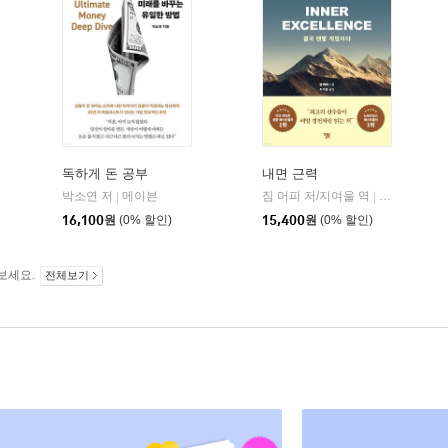
독하게 돈 공부
내면 근력
히읏
박소연 저
메이븐
짐 머피 저/지여울 역
윌북(willboo
|
|
|
16,100
원
(0% 할인)
15,400
원
(0% 할인)
보세요.
전체보기