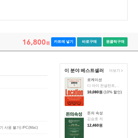
16,800
카트에 넣기
바로구매
원클릭구매
원
이 분야 베스트셀러
더보기
로케이션
디 아이 컨설턴트,에노모토 아츠시,구스모토 다카히로 공저/김지영 역
10,080
원
(10% 할인)
돈의 속성
김승호 저
12,460
원
사용 불가) /PC(Mac)