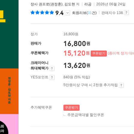
장사 권프로(권정훈)
,
김도현
저
라곰
2026년 06월 24일
9.4
회원리뷰(
31
건)
판매지수 138
정가
16,800원
16,800
원
판매가
15,120
원
쿠폰혜택가
(종이책 정가 대비
쿠폰받기
크레마머니
13,620
원
최대혜택가
YES포인트
840원 (5% 적립)
5만원이상 구매 시 2천원 추가적립
추가혜택쿠폰
쿠폰받기
주문금액대별 할인쿠폰