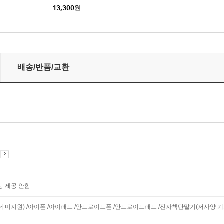
13,300
원
배송/반품/교환
기
능 제공 안함
니터 미지원) /아이폰 /아이패드 /안드로이드폰 /안드로이드패드 /전자책단말기(저사양 기기 