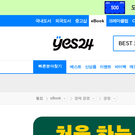
국내도서
외국도서
중고샵
eBook
크레마클럽
C
빠른분야찾기
베스트
신상품
이벤트
바이백
매
웰컴
eBook
경제 경영
경영