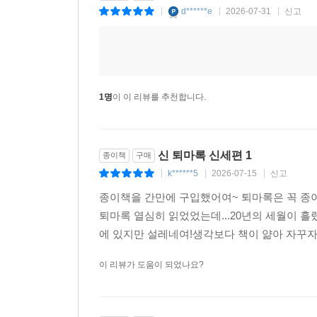
d******e
2026-07-31
신고
|
|
|
1명
이 이 리뷰를 추천합니다.
신 퇴마록 신세편 1
종이책
구매
k******5
2026-07-15
신고
|
|
|
종이책을 간만에 구입했어여~ 퇴마록은 꼭 종
퇴마록 열심히 읽었었는데...20년의 세월이 흘
에 있지만 설레네여!생각보다 책이 얆아 자꾸자
이 리뷰가 도움이 되었나요?