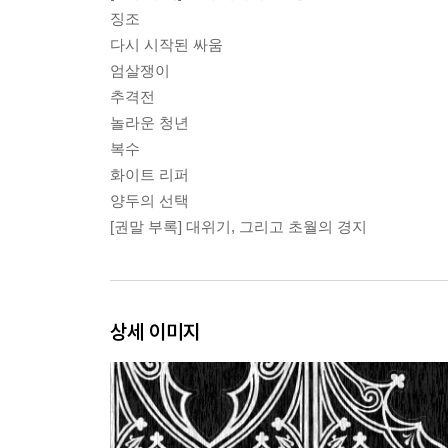
징조
다시 시작된 싸움
엄살쟁이
추격전
놀라운 청년
복수
화이트 리퍼
양두의 선택
[권말 부록] 대위기, 그리고 초월의 경지
상세 이미지