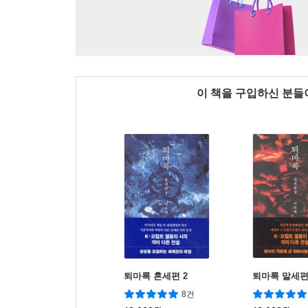
이 책을 구입하신 분
퇴마록 혼세편 2
퇴마록 말세편
8건