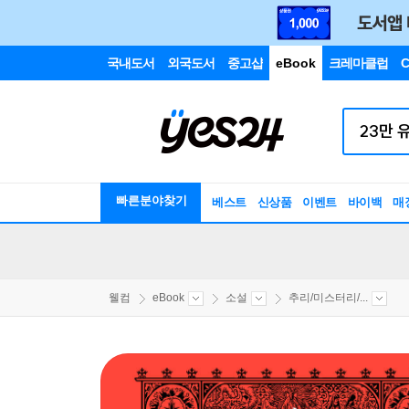
국내도서
외국도서
중고샵
eBook
크레마클럽
C
빠른분야찾기
베스트
신상품
이벤트
바이백
매
웰컴
eBook
소설
추리/미스터리/...