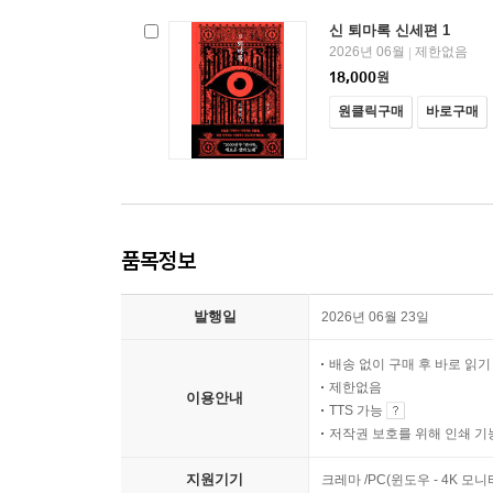
신 퇴마록 신세편 1
2026년 06월
제한없음
|
18,000
원
원클릭구매
바로구매
품목정보
발행일
2026년 06월 23일
배송 없이 구매 후 바로 읽
제한없음
이용안내
TTS 가능
저작권 보호를 위해 인쇄 기
지원기기
크레마 /PC(윈도우 - 4K 모