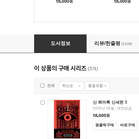
18,000
원
18,000
원
신 퇴마록 신세편 1
도서정보
리뷰/한줄평
(21/28)
이 상품의 구매 시리즈
(3개)
최신순
품절포함
전체
신 퇴마록 신세편 3
2026년 06월
제한없음
|
18,000
원
원클릭구매
바로구매