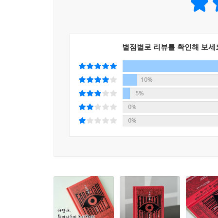
허술하지만 미워할 수 없는 새 영웅의 탄생, 그리고
가장 완벽한 왕도(王道)적 성장 서사가 주는 카타
별점별로 리뷰를 확인해 보세
이우혁 작가는 대장정의 포문을 여는 이번 신세편
다수의 신구 캐릭터를 처음 선보여야 하는 도입부인
영웅들의 탄생을 알리는 호쾌하고 활기찬 서막이라
10%
것임을 예고했다.
5%
0%
이러한 왕도적 전개의 주축이 되는 것은 『신 퇴마록
0%
작가의 말처럼 “완벽하기는커녕 허술하기 그지없지만
나가는 과정은, 누구나 깊이 이입할 수 있는 클래식
작품에서 가장 빛나는 지점은 단연 신구(新舊) 
퇴마사들은 새로운 세대의 든든한 멘토가 되어 자
성장하고 전진한다. 특히 스승과 제자가 하나 되
퇴마록』 시리즈만이 줄 수 있는 묵직한 여운을 자