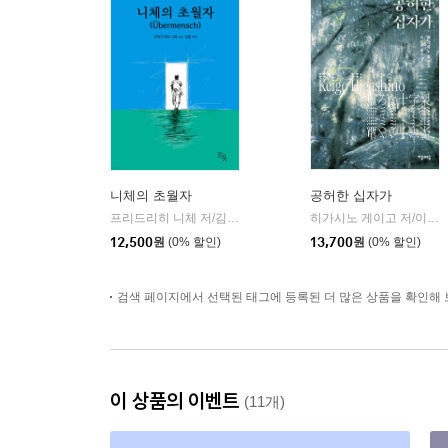
니체의 초월자
공허한 십자가
프리드리히 니체 저/김철 편역
히읏
히가시노 게이고 저/이선희 역
|
12,500
원
(0% 할인)
13,700
원
(0% 할인)
검색 페이지에서 선택된 태그에 등록된 더 많은 상품을 확인해 
이 상품의 이벤트
(11개)