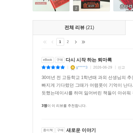
“우리에겐 다음 세대가 있어. 힘을 합하면 된다. 
2
싸움이다”라는 이현암의 대사처럼, 퇴마사들이 ‘
낸다.
전체 리뷰
(21)
살갗에 새겨진 문신처럼 강렬한 비주얼,
1
2
타투이스트와의 협업으로 완성되다
다시 시작 하는 퇴마록
eBook
구매
『신 퇴마록』의 커버 일러스트는 타투이스트로 활동
g*****3
2026-06-29
신고
|
|
|
밀도 높게 구현된 탐미적인 라인은 독보적인 존재감을 드
30여년 전 고등학교 1학년때 과외 선생님의 추
띠고 있으나 살아 있는 마물이기도 한 마도서 ‘그리
빠지게 기다렸던 그때가 어렴풋이 기억이 난다.한
눈동자의 형상은 작품의 압도적인 긴장감과 오컬트
듯했는데이사를 하며 잃어버린 책들이 아쉬워 구
한편 신세편 각 권의 권두와 권말에는 작가가 직접 
3명
이 이 리뷰를 추천합니다.
인물들의 설정이 정리되어 있어, 기존 팬들에게는 
새로운 이야기
종이책
구매