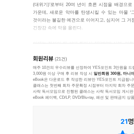
(대위기)’로부터 20여 년이 흐른 시점을 배경으
가운데, 새로운 악마를 탄생시킬 수 있는 마물 
것이라는 불길한 예견으로 이어지고, 심지어 그 
긴장감 속에 막을 올린다.
이제는 전설이 된 선대 퇴마사 4인방(박 신부, 이
다음 세대 퇴마사들을 이끄는 멘토이자 스승으로
회원리뷰
기다려온 기존 독자들의 기대를 완벽히 충족시킬 지
(21건)
매주 10건의 우수리뷰를 선정하여 YES포인트 3만원을 드
3,000원 이상 구매 후 리뷰 작성 시
일반회원 300원, 마니아
한편, 퇴마사로 합류하는 새로운 얼굴들의 등장은 『
eBook은 다운로드 후 작성한 리뷰만 YES포인트 지급됩니
사실을 알지 못한 채 원인 불명의 고통에 시달리
클래스는 첫번째 회차 주문확정 시점부터 마지막 회차 주문
등장한다. 일찍이 『퇴마록』이 그러했듯이, 각기
사락 독서모임으로 진행된 클래스는 사락 독서모임 게시판
과정은 그 자체로 상징적이다. 시리즈 전체를 관
eBook 페이백, CD/LP, DVD/Blu-ray, 패션 및 판매금
성장을 매개로 오롯이 투영되기 때문이다.
21
명
“우린 더 이상 혼자도 아니고 고통받는 자들도 아냐
이것이 바로 신세(新世)의 싸움이다.”