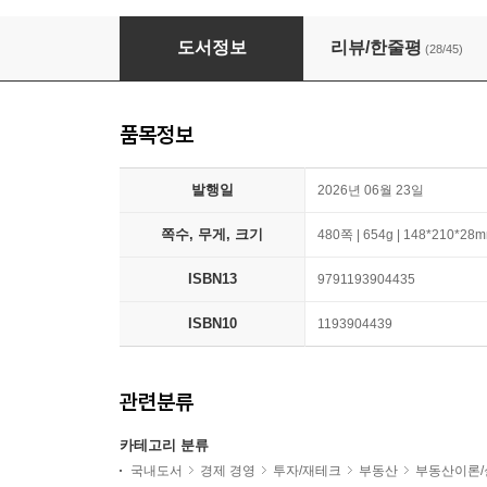
나의 첫 번째 부동산 교과서
도서정보
리뷰/한줄평
(28/45)
품목정보
발행일
2026년 06월 23일
쪽수, 무게, 크기
480쪽 | 654g | 148*210*28
ISBN13
9791193904435
ISBN10
1193904439
관련분류
카테고리 분류
국내도서
경제 경영
투자/재테크
부동산
부동산이론/