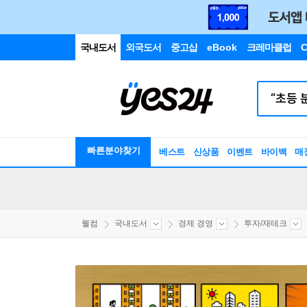
국내도서
외국도서
중고샵
eBook
크레마클럽
C
빠른분야찾기
베스트
신상품
이벤트
바이백
매
웰컴
국내도서
경제 경영
투자/재테크