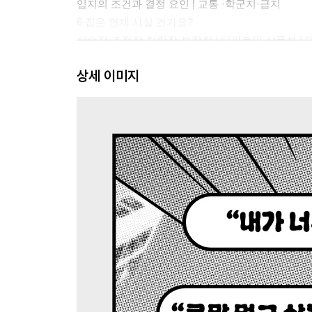
입지의 조건과 결정 요인 | 교통 ·학군지·급지
6 집은 언제 사실 건가요?
상승장·조정장·하락장·보합장 | 아파트의 상품성 | 대
7 어떤 통계를 어떻게 볼 것인가
상세 이미지
호가와 실거래가 | 전세가율·거래량·환금성·매물량
2부 부동산은 몸으로 배운다
8 보라, 인생 첫 임장에 나서다
임장 체크리스트
9 임장을 해석하다
로얄동과 로얄층 | 저층의 수요 | 신축과 구축 비교 
10 보라, 스스로 움직이다
역세권의 기준과 영향력 | 동선의 질 | 환경 | 한계 
11 보라, 부동산에 가다
특올수리·올수리·부분수리 | 시장별 평수 선호도 |
12 똘똘한 한 채를 탐구하다
똘똘한 한 채의 조건 | 아파트라는 자산의 강점 |
13 이 집, 얼마나 더 오를까요?