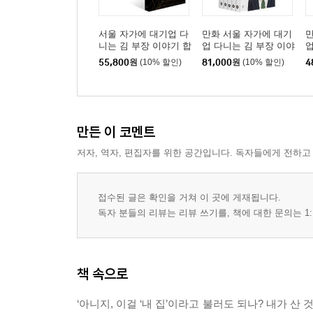
서울 자가에 대기업 다
만화 서울 자가에 대기
만
니는 김 부장 이야기 합
업 다니는 김 부장 이야
업
본호 (30만 부 기념 한
기 1~5권 세트
기
55,800
원
(10% 할인)
81,000
원
(10% 할인)
4
정판) + 나의 첫 번째
부동산 교과서 세트
만든 이 코멘트
저자, 역자, 편집자를 위한 공간입니다. 독자들에게 전하고
접수된 글은 확인을 거쳐 이 곳에 게재됩니다.
독자 분들의 리뷰는 리뷰 쓰기를, 책에 대한 문의는 1:
책 속으로
‘아니지, 이걸 ‘내 집’이라고 불러도 되나? 내가 