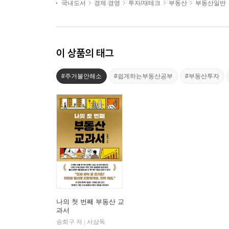
국내도서
경제 경영
투자/재테크
부동산
부동산일반
이 상품의 태그
#주거불안해소
#쉽게하는부동산공부
#부동산투자
나의 첫 번째 부동산 교
과서
송희구 저
서삼독
|