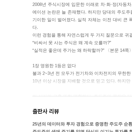
2008년 주식시장에 입문한 이래로 차·화·정(자동차,
에이션 논란은 늘 존재했다. 하지만 당대의 주도주
기이한 일이 벌어졌다. 실적 자체는 이전 대비 큰
다.
이런 경험을 통해 자연스럽게 두 가지 질문으로 귀
“비싸서 못 사는 주식은 왜 계속 오를까?”
“실적은 좋은데 주가는 왜 하락할까?” 〈본문 14쪽
1장 영원한 1등은 없다
불과 2~3년 전 모두가 전기차와 이차전지의 무한한 
10년 이상 시장을 지배할 것으로 믿고 있다. 하지
이 시기의 교훈 또한 명확하다. 주도주의 몰락은 단
넘어 움직이는 존재이기 때문이다. 진짜 위기는 가
출판사 리뷰
새로운 매수세를 유입시키지 못할 때 찾아온다. ‘
생명력은 마침표를 찍게 된다. 〈36쪽〉
25년의 데이터와 투자 경험으로 증명한 주도주 순
주도주의 생애 주기를 알면 당신도 이기는 투자를 할