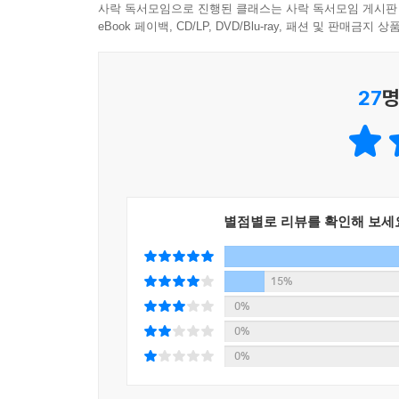
주식투자를 한 지 20여 년이 되었지만 여전히 주가
사락 독서모임으로 진행된 클래스는 사락 독서모임 게시판
맞물리자, 10년 뒤를 바라보던 DCF 모델은 단 
감사한다.
eBook 페이백, CD/LP, DVD/Blu-ray, 패션 및 판매금
씩 짚어 보며 그 함정을 파헤쳐 보자. 〈127쪽〉
- 조영준 (《살인자 리포트》 감독)
7장 성장률의 역설
27
명
많은 투자자가 주도주에서 제때 내리지 못하는 이유는
자의 눈을 가리는 가장 화려한 포장지다. 하지만 주식시장은
st)’에 도달했다는 것은 그 성장의 기울기가 평평해
8장 델타 음 전환
별점별로 리뷰를 확인해 보세
투자자들이 가장 당혹스러워하는 순간이 있다. ‘역대
표 직후부터 곤두박질치는 상황이다. 전문가들은 이를
(Sell on)’ 상황이 있긴 하다. 분기 또는 연
15%
손바뀜이 일어나는 것이다. 하지만 여기서 말하는 
0%
계속 좋아지는데 주가는 힘을 쓰지 못하고 하락하는 
0%
상황을 이해하지 못한다.
0%
나는 지난 25년간 한국과 미국 시장의 주도주 약 2
다. 〈151쪽〉