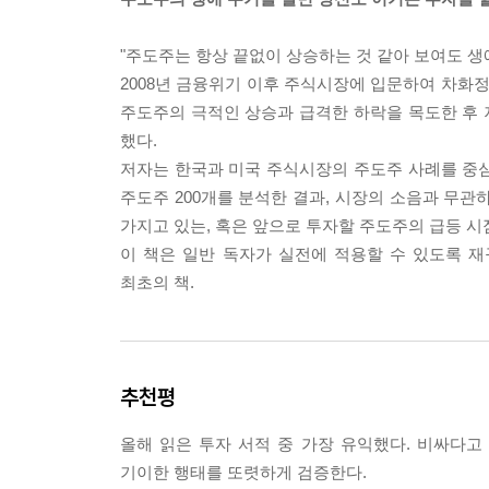
2장 진격의 나팔 소리
정배열(Golden Alignment)이란 이 이동평
"주도주는 항상 끝없이 상승하는 것 같아 보여도 생
장기선이 가장 아래에 있는 형태로, 주가가 구조적인
2008년 금융위기 이후 주식시장에 입문하여 차화정,
우측 차트에서는 선들이 아래에서 위로 차례로 수
주도주의 극적인 상승과 급격한 하락을 목도한 후
엉켜 있거나 장기선이 위에 있는 역배열 상태다.
했다.
이것이 이 책 전체를 관통하는 핵심 신호다. 이제부
저자는 한국과 미국 주식시장의 주도주 사례를 중심으
보자. 〈42쪽〉
주도주 200개를 분석한 결과, 시장의 소음과 무관
가지고 있는, 혹은 앞으로 투자할 주도주의 급등 시
3장 1년 차의 도약
이 책은 일반 독자가 실전에 적용할 수 있도록 
주도주의 진짜 힘은 정배열이 완성되는 ‘첫해’에 집중된
최초의 책.
진의 마력이 바뀌면 차트의 각도가 바뀌듯, 1년 
린다.
필자는 이를 ‘실적 델타(Delta)’라고 정의한다.
이 좋은 상태가 아니라, 전년 대비 성장률이 가파르
추천평
적 지표 완성과 실적 폭발이라는 펀더멘털의 결합, 
올해 읽은 투자 서적 중 가장 유익했다. 비싸다고
4장 2년의 벽
기이한 행태를 또렷하게 검증한다.