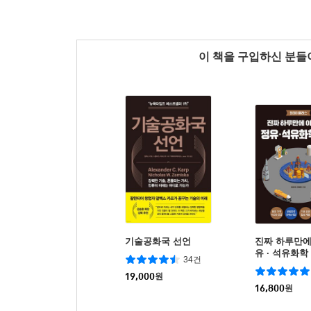
이 책을 구입하신 분
기술공화국 선언
진짜 하루만에
유 · 석유화학
34건
19,000
원
16,800
원