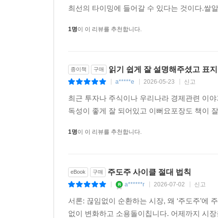
론 기관에서도 이 형태로 가공된 데이터를 접하기 
최선의 타이밍에 들어갈 수 있다는 것이다.쌀알을
그럼에도 이 표를 책에 수록한 이유는 단 하나다. 
1명
이 이 리뷰를 추천합니다.
독자 스스로 눈으로 확인하게 하기 위해서다. 〈19
12장 반복되는 역사
11장에서 우리는 ‘차·화·정’이라는 거대한 군단이
읽기 쉽게 잘 설명해주셨고 표
종이책
구매
다. 필자가 경험한 그 이후 지난 15년 동안, 전
a*****e
2026-05-23
신고
|
|
|
시나리오는 소름 끼칠 정도로 똑같이 되풀이되었다.
최근 투자나 주식이나 우리나라 경제관련 이야
독성이 좋게 잘 되어있고 이뻐요포장도 책이 
13장 공세의 재점화
역사적으로 애플, 엔비디아, 삼성전자와 같은 기업들
1명
이 이 리뷰를 추천합니다.
로를 재정의하며 반복적으로 주도주 공세를 재점화했
--- 본문 중에서
주도주 사이클 절대 법칙
eBook
구매
a******r
2026-07-02
신고
|
|
|
서론: 끊임없이 순환하는 시장, 왜 ‘주도주’
없이 변화하고 소용돌이칩니다. 어제까지 시장