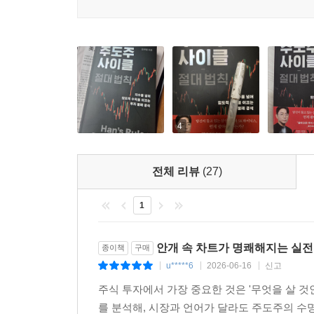
9장 공세종말점
8장에서 우리는 델타 음 전환이라는 내부 엔진의 결
더 나아가거나, 고점에서 격렬하게 흔들리는 과정
던 것과 같다.
주도주의 차트에서 공세 종료를 알리는 구체적인 기술
두 가지 축으로 분석했다. 〈175쪽〉
4
10장 한의 법칙
전체 리뷰
(27)
필자는 지난 25년간 한국과 미국 시장의 주도주 2
칙을 정립했다. 이 법칙은 단순히 ‘언제 오를 것인가’
1
11장 전선의 재편
안개 속 차트가 명쾌해지는 실전
10장에서 배운 ‘한의 법칙’이 개별 기업의 생애주
종이책
구매
는지 추적한다. 자본은 진공 상태를 참지 못하며, 
u*****6
2026-06-16
신고
|
|
|
편 과정을 통해 자본의 이동 경로를 추적해 보자. 〈
주식 투자에서 가장 중요한 것은 '무엇을 살 것
필자가 25년 치 한국 시장 섹터별 수익률 데이터를
를 분석해, 시장과 언어가 달라도 주도주의 수