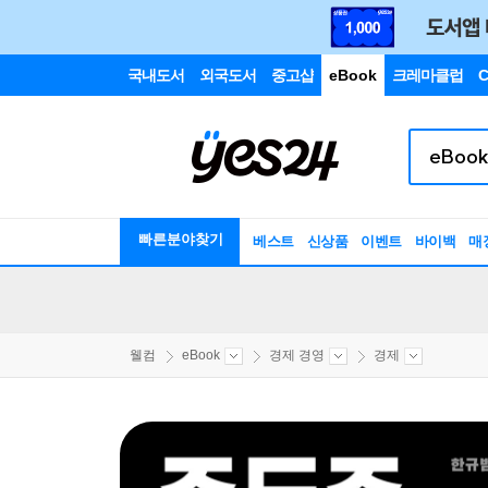
국내도서
외국도서
중고샵
eBook
크레마클럽
C
빠른분야찾기
베스트
신상품
이벤트
바이백
매
웰컴
eBook
경제 경영
경제