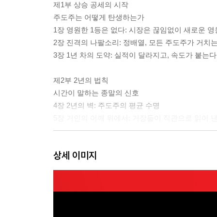
제1부 상승 공세의 시작
주도주는 어떻게 탄생하는가
1장 영원한 1등은 없다: 시장은 끊임없이 새로운 
2장 진격의 나팔소리: 정배열, 모든 주도주가 거치는
3장 1년 차의 도약: 실적이 달라지고, 속도가 붙는다
제2부 2년의 법칙
시간이 말하는 종말의 신호
4장 2년의 벽: 주도주의 평균 수명
5장 거인의 어깨 위에서: 거장들이 직관으로 읽어 낸
제3부 실적 둔화의 메커니즘
상세 이미지
왜 공세는 끝나는가
6장 밸류에이션의 함정: 비싸서 끝나는 것이 아니다
7장 성장률의 역설: 성장이 지속되어도 공세는 멈
8장 델타 음 전환: 성장 속도가 꺾이는 순간
9장 공세종말점: 더 이상 공세를 지속할 힘이 없다