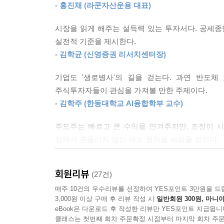
“주가는 언제까지 오를 수 있을까?” 이 질문에 대해
- 홍진채 (라쿤자산운용 대표)
그리고 대부분 적정가치, 목표주가 등 주가의 수준에
랫동안 그렇게 생각해 왔다.
시장을 읽게 해주는 설득력 있는 투자서다. 공세종
2008년 주식시장에 입문한 이후, 필자의 투자 스타일
실전적 기준을 제시한다.
가치를 산정한 뒤 투자 여부를 결정하는 방식이다. 그
- 김학균 (신영증권 리서치센터장)
기업도 '생로병사'의 길을 걷는다. 과연 반도체
5장 거인의 어깨 위에서
주식투자자들이 관심을 가져볼 만한 주제이다.
투자의 역사에서 전설로 불리는 거장들은 각기 다른
- 김학주 (한동대학교 AI융합학부 교수)
다. 그들은 주가가 ‘비싸서’ 파는 것이 아니라 시장의
필자가 데이터로 증명한 ‘2년의 벽’은 사실 이 거
주도주는 빠르고 큰 수익을 안겨주지만, 조정이 시
막스까지 거장들의 눈을 통해 2년이라는 시간이 왜 
앞에서 흔들리지 않는 매도 원칙을 세워줄 것이다.
- 김영익 (서강대학교 경제대학원 교수, 유튜브 〈
6장 밸류에이션의 함정
필자가 과거 직접 모델링했던 씨에스윈드(CS Win
회원리뷰
(27건)
주도주의 탄생과 소멸을 ‘델타’라는 하나의 통
주는 뼈아픈 기록이다. 당시 필자는 글로벌 풍력 
투자자들에게 일독을 권한다.
매주 10건의 우수리뷰를 선정하여 YES포인트 3만원을 드
적으로 늘어날 것이라는 ‘넷제로(Net zero)’ 시나
3,000원 이상 구매 후 리뷰 작성 시
일반회원 300원, 마니아
- 정재식 (서강대학교 경제학과 교수)
려 냈다.
eBook은 다운로드 후 작성한 리뷰만 YES포인트 지급됩니
클래스는 첫번째 회차 주문확정 시점부터 마지막 회차 주문
실제 실적은 필자의 정교한 엑셀 추정치와 완전히 어