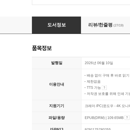
주도주 사이클 절대 법칙
도서정보
리뷰/한줄평
(27/19)
품목정보
발행일
2026년 06월 10일
배송 없이 구매 후 바로 읽
제한없음
이용안내
TTS 가능
저작권 보호를 위해 인쇄 기
지원기기
크레마 /PC(윈도우 - 4K 
파일/용량
EPUB(DRM) | 109.65MB
ISBN13
9791175780255