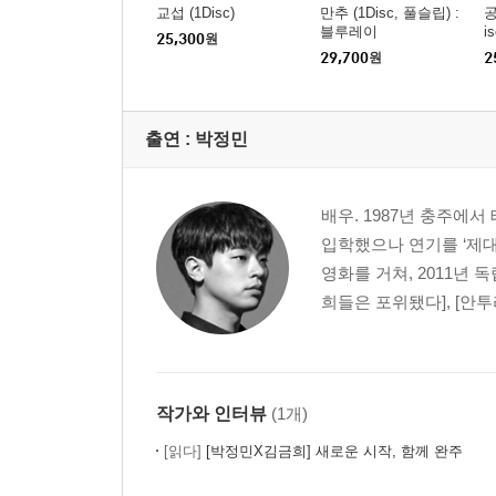
교섭 (1Disc)
만추 (1Disc, 풀슬립) :
공
블루레이
is
25,300
원
29,700
원
2
출연 :
박정민
배우. 1987년 충주에
입학했으나 연기를 ‘제대
영화를 거쳐, 2011년 독
희들은 포위됐다], [안투
작가와 인터뷰
(1개)
[읽다]
[박정민X김금희] 새로운 시작, 함께 완주