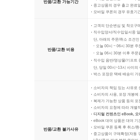
반품/교환 가능기간
중고상품의 경우 출고 완료일
모바일 쿠폰의 경우 유효기간(
고객의 단순변심 및 착오구
직수입양서/직수입일서중 일
단, 아래의 주문/취소 조건인
오늘 00시 ~ 06시 30분 
반품/교환 비용
오늘 06시 30분 이후 주문
직수입 음반/영상물/기프트 
단, 당일 00시~13시 사이
박스 포장은 택배 배송이 가
소비자의 책임 있는 사유로 
소비자의 사용, 포장 개봉에 
복제가 가능한 상품 등의 포장을 
소비자의 요청에 따라 개별
디지털 컨텐츠인 eBook, 
eBook 대여 상품은 대여 기
모바일 쿠폰 등록 후 취소/환
반품/교환 불가사유
중고상품이 구매확정(자동 