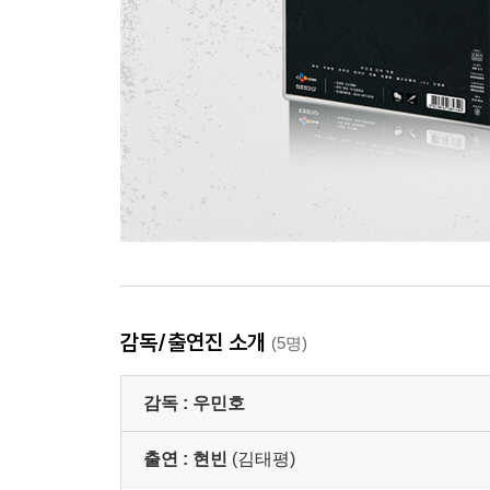
감독/출연진 소개
(5명)
감독 :
우민호
출연 :
현빈
(김태평)