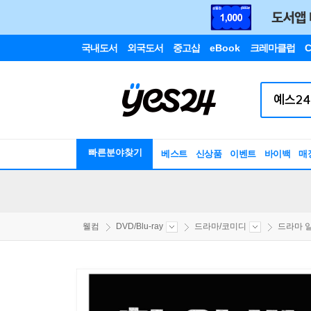
국내도서
외국도서
중고샵
eBook
크레마클럽
C
빠른분야찾기
베스트
신상품
이벤트
바이백
매
웰컴
DVD/Blu-ray
드라마/코미디
드라마 