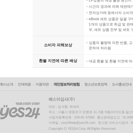
LP상품의 재생 불량 원인이 기
시간의 경과에 의해 재판매가
전자상거래 등에서의 소비자
eBook 세트 상품은 일괄 
1개의 상품으로 취급 및 판매
우, 세트 상품 전부 및 세트
상품의 불량에 의한 반품, 교
소비자 피해보상
준하여 처리됨
환불 지연에 따른 배상
대금 환불 및 환불 지연에 
회사소개
인재채용
이용약관
개인정보처리방침
청소년보호정책
도서홍보안내
대표 : 김석환, 최세라
주소 : 서울시 영등포구 은행로 11, 5층~6층(여의도동,일신
사업자등록번호 : 229-81-37000 통신판매업신고 : 제 200
이메일 : yes24help@yes24.com 호스팅 서비스사업자 :
Copyright ⓒ YES24 Corp. All Rights Reserved.