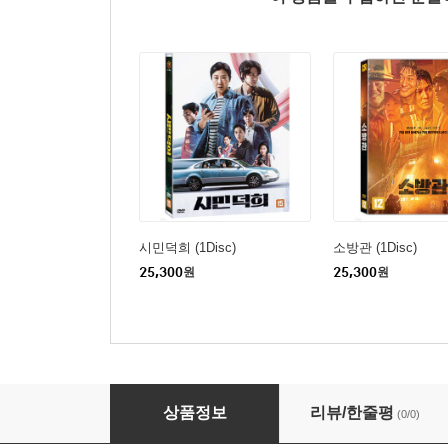
시민덕희 (1Disc)
소방관 (1Disc)
25,300
원
25,300
원
하얼빈 (1Disc)
상품정보
리뷰/한줄평
(0/0)