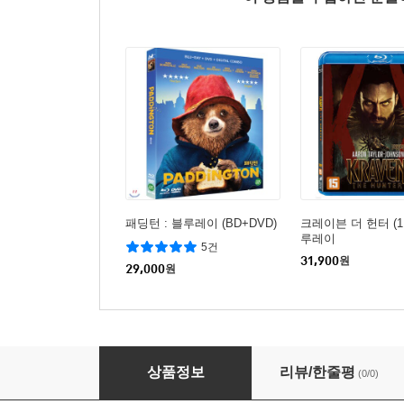
패딩턴 : 블루레이 (BD+DVD)
크레이븐 더 헌터 (1Di
루레이
5건
31,900
원
29,000
원
검은 수녀들 (1Disc)
상품정보
리뷰/한줄평
(0/0)