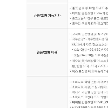
출고 완료 후 10일 이내의 
디지털 콘텐츠인 eBook의 
반품/교환 가능기간
중고상품의 경우 출고 완료일
모바일 쿠폰의 경우 유효기간(
고객의 단순변심 및 착오구
직수입양서/직수입일서중 일
단, 아래의 주문/취소 조건인
오늘 00시 ~ 06시 30분 
반품/교환 비용
오늘 06시 30분 이후 주문
직수입 음반/영상물/기프트 
단, 당일 00시~13시 사이
박스 포장은 택배 배송이 가
소비자의 책임 있는 사유로 
소비자의 사용, 포장 개봉에 
복제가 가능한 상품 등의 포장을 
소비자의 요청에 따라 개별
디지털 컨텐츠인 eBook, 
eBook 대여 상품은 대여 기