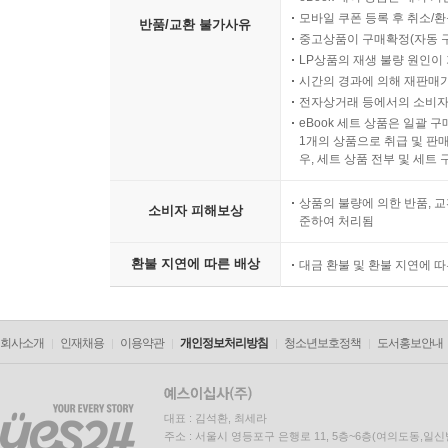
모바일 쿠폰 등록 후 취소/환
반품/교환 불가사유
중고상품이 구매확정(자동 
LP상품의 재생 불량 원인이 기
시간의 경과에 의해 재판매가
전자상거래 등에서의 소비자
eBook 세트 상품은 일괄 
1개의 상품으로 취급 및 판매
우, 세트 상품 전부 및 세트
상품의 불량에 의한 반품, 교
소비자 피해보상
준하여 처리됨
환불 지연에 따른 배상
대금 환불 및 환불 지연에 
회사소개
인재채용
이용약관
개인정보처리방침
청소년보호정책
도서홍보안내
대표 : 김석환, 최세라
주소 : 서울시 영등포구 은행로 11, 5층~6층(여의도동,일신