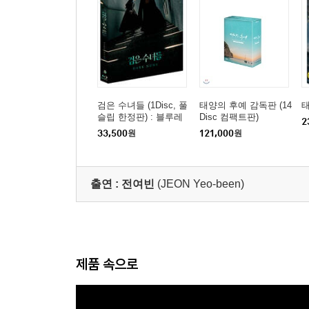
검은 수녀들 (1Disc, 풀
태양의 후예 감독판 (14
태
슬립 한정판) : 블루레
Disc 컴팩트판)
2
이
33,500
원
121,000
원
출연 :
전여빈
(JEON Yeo-been)
제품 속으로