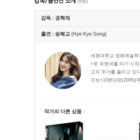
감독/출연진 소개
(5명)
감독 :
권혁재
출연 :
송혜교
(Hye Kyo Song)
세종대학교 영화예술학과 
>로 유명세를 타기 시작,
고의 주가를 올리고 있다
의보+10분단편(2005)|
작가의 다른 상품