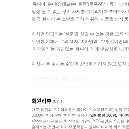
‘유니아’ 수녀(송혜교)는 ‘희준’(문우진)의 몸에 숨
당장 올 수 없는 구마 사제를 기다리다가 부마자가 
결국 ‘유니아’는 소년을 구하기 위해 ‘서품을 받지 
잇츠뉴 It'sNEW
하지만 담당의는 ‘희준’을 살릴 수 있는 것은 오직 의
우연한 기회에 그의 제자 ‘미카엘라’ 수녀(전여빈)의
‘미카엘라’는 거침없는 ‘유니아’ 에게 반발심을 느끼
마침내 두 수녀는 수단과 방법을 가리지 않고 오직 
원칙은 단 하나, 무조건 살린다!
※ 타이틀 문의 : 플레인(info@plainarchive.com)
회원리뷰
(0건)
매주 10건의 우수리뷰를 선정하여 YES포인트 3만원을 드
3,000원 이상 구매 후 리뷰 작성 시
일반회원 300원, 마니아
eBook은 다운로드 후 작성한 리뷰만 YES포인트 지급됩니
클래스는 첫번째 회차 주문확정 시점부터 마지막 회차 주문