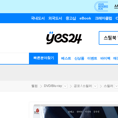
국내도서
외국도서
중고샵
eBook
크레마클럽
C
빠른분야찾기
베스트
신상품
이벤트
바이백
매
웰컴
DVD/Blu-ray
공포 / 스릴러
스릴러