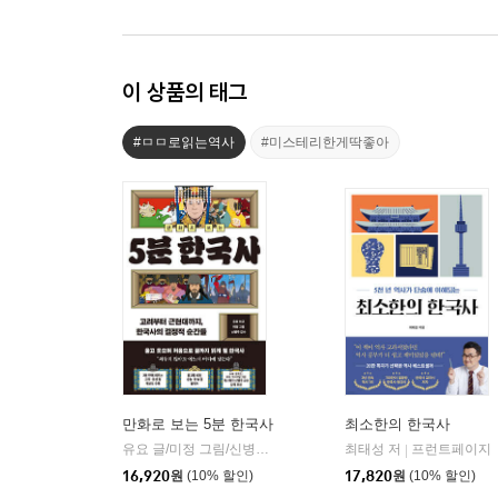
이 상품의 태그
#ㅁㅁ로읽는역사
#미스테리한게딱좋아
만화로 보는 5분 한국사
최소한의 한국사
유요 글/미정 그림/신병주 감수
빅피시
최태성 저
프런트페이지
|
|
16,920
원
(10% 할인)
17,820
원
(10% 할인)