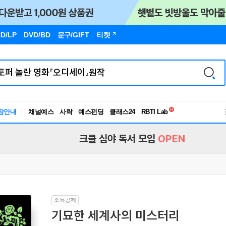
D/LP
DVD/BD
문구
/GIFT
티켓
독서유형검사
RBTI Lab
장안내
채널예스
사락
예스펀딩
클래스24
독서유형검사
크클 심야 독서 모임
OPEN
소득공제
기묘한 세계사의 미스터리