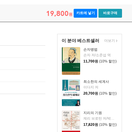
19,800
카트에 넣기
바로구매
원
이 분야 베스트셀러
더보기
손자병법
손자 저/소준섭 역
11,700
원
(10% 할인)
최소한의 세계사
이다지 저
20,700
원
(10% 할인)
지리의 기원
제리 브로턴 저/박세연 역
17,820
원
(10% 할인)