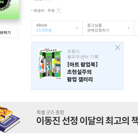
배송비 : 무료
eBook
중고상품
13,200원
판매요청하기
유하기
프랑스
퐁피두센터 기획
[아트 팝업북]
초현실주의
팝업 갤러리