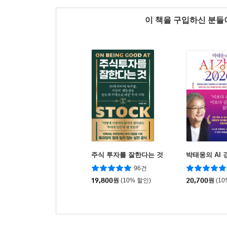
이 책을 구입하신 분
주식 투자를 잘한다는 것
박태웅의 AI 강
96건
19,800
원
(10% 할인)
20,700
원
(1