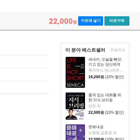
22,000
카트에 넣기
바로구매
원
이 분야 베스트셀러
더보기
세네카, 오늘을 빼앗
기고 있는 당신에게
루키우스 안나이우스 세네카 저/하와이 대저택 편역
16,200
원
(10% 할인)
품격 있는 대화를 위
한 지식 브리핑
김진 저
22,500
원
(10% 할인)
문해내공
신종호,김윤정 저
22,500
원
(10% 할인)