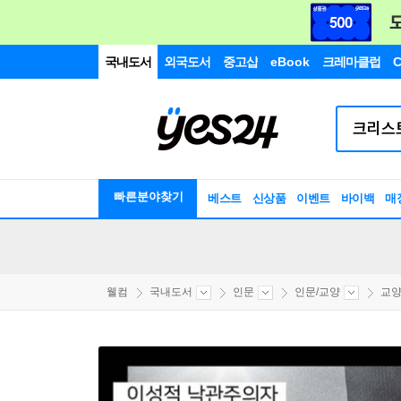
국내도서
외국도서
중고샵
eBook
크레마클럽
C
빠른분야찾기
베스트
신상품
이벤트
바이백
매
웰컴
국내도서
인문
인문/교양
교양