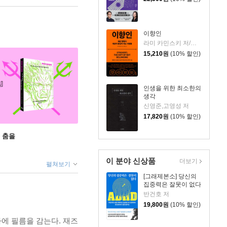
이향인
라미 카민스키 저/최지숙 역
15,210
원
(10% 할인)
인생을 위한 최소한의
생각
신영준,고영성 저
17,820
원
(10% 할인)
 춤을
이 분야 신상품
더보기
펼쳐보기
[그래제본소] 당신의
집중력은 잘못이 없다
반건호 저
19,800
원
(10% 할인)
에 필름을 감는다. 재즈