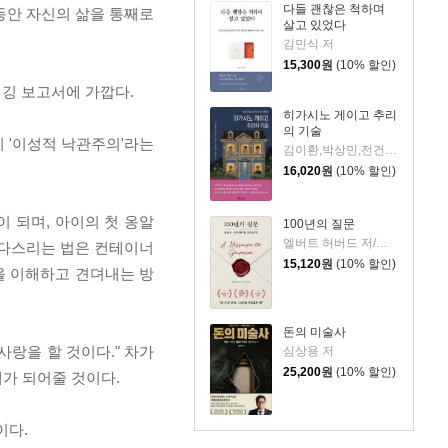
다들 괜찮은 척하며
 동안 자신의 삶을 통째로
살고 있었다
김민식 저
15,300
원
(10% 할인)
버깅 보고서에 가깝다.
히가시노 게이고 추리
의 기술
이 '이성적 낙관주의'라는
김이환,박상민,전건우,정명섭,조동신 저
16,020
원
(10% 할인)
 되며, 아이의 첫 옹알
100년의 질문
엘버트 허버드 저/충희 편
 다스리는 법은 컨테이너
15,120
원
(10% 할인)
을 이해하고 견뎌내는 방
돈의 미술사
사랑을 할 것이다." 차가
심상용 저
25,200
원
(10% 할인)
제가 되어줄 것이다.
이다.