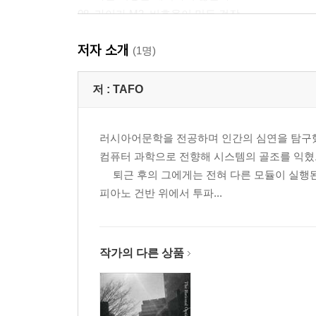
08. 라이카 M3, 비효율이 만든 걸작
09. 규모는 본질이 아니다
저자 소개
10. 단일 진실 공급원
(1명)
[Part.2] 차가운 기계의 물성과 뜨거운 리듬 사이
저 :
TAFO
11. 진실은 발견되는 것이 아니라 선택되는 것이다
12. 우리는 서로를 이해한 걸까, 오해하지 않은 걸까
러시아어문학을 전공하며 인간의 심연을 탐구했
13. 우리는 모두 실버 구간의 작가일지도 모른다
컴퓨터 과학으로 전향해 시스템의 골조를 익혔으
14. 롤라이 35, 극한의 패키징 공학
퇴근 후의 그에게는 전혀 다른 모듈이 실행된다
15. 빛을 적분하는 아날로그 회로의 미학
피아노 건반 위에서 투파...
16. 장기판 위에 요새를 짓다
17. 나의 20대를 지배했던 4분의 4박자
18. 피아노가 더하기라면, 기타는 빼기다
19. 나는 스케일 연습을 멈추기로 했다
작가의 다른 상품
20. 매일 아침, 나에게 도착하는 편지
[Part.3] 유한한 삶, 무한한 해상도