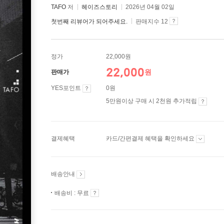
TAFO
저
헤이즈스토리
2026년 04월 02일
첫번째 리뷰어가 되어주세요.
판매지수 12
정가
22,000원
22,000
원
판매가
YES포인트
0원
5만원이상 구매 시 2천원 추가적립
결제혜택
카드/간편결제 혜택을 확인하세요
배송안내
배송비 : 무료