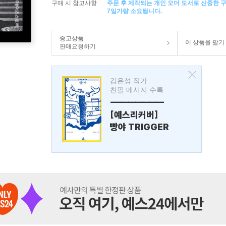
구매 시 참고사항
주문 후 제작되는 개인 오더 도서로 신중한 
7일가량 소요됩니다.
중고상품
이 상품을 팔기
판매요청하기
김은성 작가
친필 메시지 수록
---------------
[예스리커버]
빵야 TRIGGER