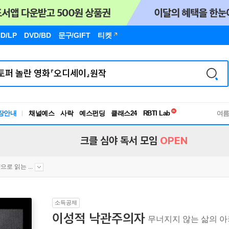
D/LP
DVD/BD
문구
/GIFT
티켓
독서유형검사
RBTI Lab
장안내
채널예스
사락
예스펀딩
클래스24
독서유형검사
여
크클 심야 독서 모임
OPEN
으로 읽는 ...
소득공제
이성적 낙관주의자
무너지지 않는 삶의 