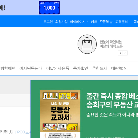
로그인
회원가입
마이페이지
카트
주문/배송
고객센터
Gl
름방학혜택
예사단독판매
이달의사은품
특가할인
추천도서
대량/법인
아키텍처
[ POD도서 ]