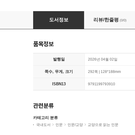
이성적 낙관주의자
도서정보
리뷰/한줄평
(0/0)
품목정보
발행일
2026년 04월 02일
쪽수, 무게, 크기
292쪽 | 128*188mm
ISBN13
9791199793910
관련분류
카테고리 분류
국내도서
인문
인문/교양
교양으로 읽는 인문