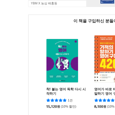
YBM X 농심 배홍동
이 책을 구입하신 분
착! 붙는 영어 독학 다시 시
영어가 바로 
작하기
말하기 영어 구
1건
15,120
원
(10% 할인)
8,100
원
(10%