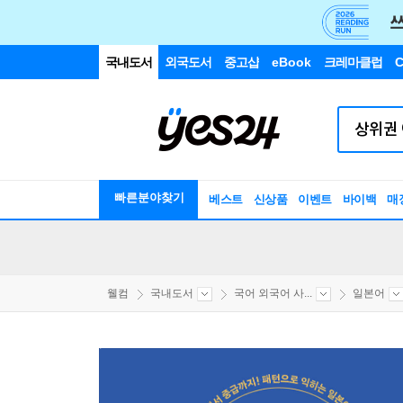
국내도서
외국도서
중고샵
eBook
크레마클럽
C
빠른분야찾기
베스트
신상품
이벤트
바이백
매
웰컴
국내도서
국어 외국어 사...
일본어