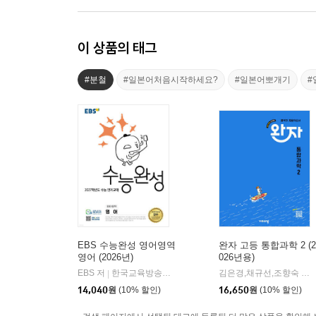
이 상품의 태그
#분철
#일본어처음시작하세요?
#일본어뽀개기
#
EBS 수능완성 영어영역
완자 고등 통합과학 2 (2
영어 (2026년)
026년용)
EBS 저
한국교육방송공사
김은경,채규선,조향숙 등저
|
14,040
원
(10% 할인)
16,650
원
(10% 할인)