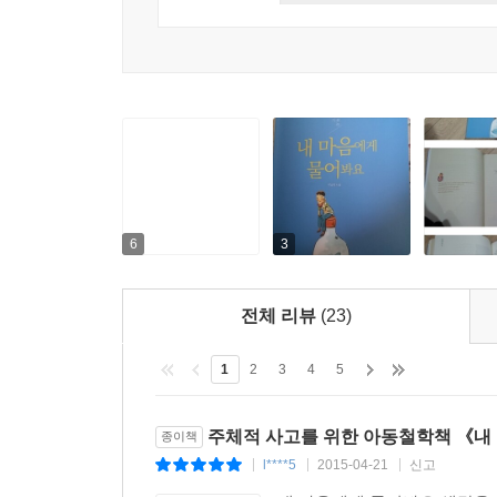
익숙한 상황으로 자연스럽게 생각을 유도하고 있어,
친구 또는 부모와 함께 자연스럽게 이야기하면서 생
삶을 아름답게 만들어주는 10가지 주제
살면서 한 번쯤 궁금했던 상황이나 무심코 넘어갔던 상
미래지향적인 이야기들이 어린이의 삶을 아름답게 
상상력과 논리력을 키워주는 생각꾸러미
각각의 이야기 끝에 생각꾸러미를 두어 이야기를 
6
3
찾다보면 상상력과 논리력이 저절로 자랄 것이다.
전체 리뷰
(23)
1
2
3
4
5
주체적 사고를 위한 아동철학책 《내
종이책
l****5
2015-04-21
신고
|
|
|