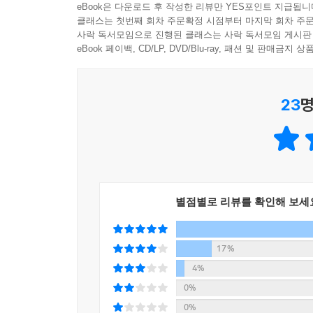
eBook은 다운로드 후 작성한 리뷰만 YES포인트 지급됩니
통해 어린이들은 자신을 찾고, 어떤 사람이 될 것인지
클래스는 첫번째 회차 주문확정 시점부터 마지막 회차 주문
사락 독서모임으로 진행된 클래스는 사락 독서모임 게시판
이해하기 쉬운 철학
eBook 페이백, CD/LP, DVD/Blu-ray, 패션 및 판매금
철학이라고 하면 동양 철학, 서양 철학, 플라톤, 
주변에서 흔히 만날 수 있는 상황에 질문을 던짐으
23
명
철학은 어려운 것이 아닙니다. 스스로 생각하고, 
다른 것인지, 사람들은 왜 같은 물건을 보고 다른
발견할 수 있을 것입니다.
이 책의 특징
별점별로 리뷰를 확인해 보세
책으로 보는 삼성 희망네트워크 명강의
이 책은 소외된 어린이들을 위한 삼성 희망네트워
쉬우면서도 수준 높은 내용으로 큰 호응을 얻었다. 
17%
4%
주변에서 찾아보는 쉽고 재미있는 철학
0%
철학이라고 하면 어렵고 골치 아픈 것으로 생각하
0%