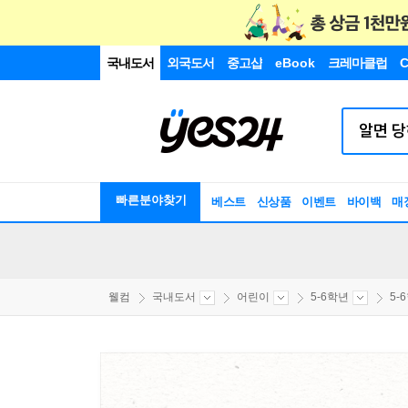
국내도서
외국도서
중고샵
eBook
크레마클럽
C
빠른분야찾기
베스트
신상품
이벤트
바이백
매
웰컴
국내도서
어린이
5-6학년
5-