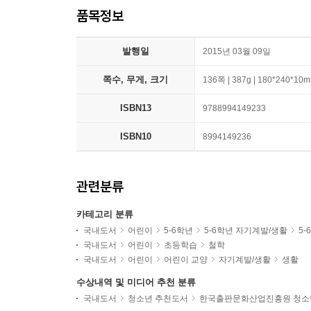
품목정보
발행일
2015년 03월 09일
쪽수, 무게, 크기
136쪽 | 387g | 180*240*10
ISBN13
9788994149233
ISBN10
8994149236
관련분류
카테고리 분류
국내도서
어린이
5-6학년
5-6학년 자기계발/생활
5-
국내도서
어린이
초등학습
철학
국내도서
어린이
어린이 교양
자기계발/생활
생활
수상내역 및 미디어 추천 분류
국내도서
청소년 추천도서
한국출판문화산업진흥원 청소