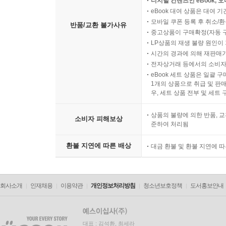
디지털 컨텐츠인 eBook, 
eBook 대여 상품은 대여 기
모바일 쿠폰 등록 후 취소/환
반품/교환 불가사유
중고상품이 구매확정(자동 
LP상품의 재생 불량 원인이 기
시간의 경과에 의해 재판매가
전자상거래 등에서의 소비자
eBook 세트 상품은 일괄 
1개의 상품으로 취급 및 판매
우, 세트 상품 전부 및 세트
상품의 불량에 의한 반품, 교
소비자 피해보상
준하여 처리됨
환불 지연에 따른 배상
대금 환불 및 환불 지연에 
회사소개
인재채용
이용약관
개인정보처리방침
청소년보호정책
도서홍보안내
대표 : 김석환, 최세라