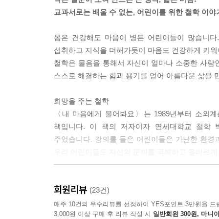
교과서로는 배울 수 없는, 어린이를 위한 철학 이야
몸은 건강해도 마음이 병든 어린이들이 많습니다.
섭취하고 지식을 더해가듯이 마음도 건강하게 키워
철학은 물음을 통해서 자신이 얼마나 소중한 사람
스스로 해결하는 힘과 용기를 얻어 아름다운 삶을 
희망을 주는 철학
〈내 마음에게 물어봐요〉는 1989년부터 소외계
책입니다. 이 책의 저자이자 연세대학교 철학
주었습니다. 강의를 들은 어린이들은 가난한 환경과
우리 어린이들도 자신의 문제를 극복하고 올바르게 
생각하는 힘을 길러주는 철학
회원리뷰
어린이들에게도 힘든 사정과 고통이 있습니다. 하
(23건)
힘이 필요합니다. 그리고 생각의 힘을 길러주는 것
매주 10건의 우수리뷰를 선정하여 YES포인트 3만원을 드
3,000원 이상 구매 후 리뷰 작성 시
일반회원 300원, 마니아
이 책은 어린이들이 생활 속에서 마주할 수 있는 여