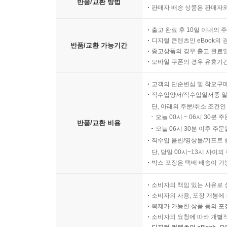
반품/교환 방법
판매자 배송 상품은 판매자와
출고 완료 후 10일 이내의 
디지털 콘텐츠인 eBook의 
반품/교환 가능기간
중고상품의 경우 출고 완료일
모바일 쿠폰의 경우 유효기간(
고객의 단순변심 및 착오구
직수입양서/직수입일서중 일
단, 아래의 주문/취소 조건인
오늘 00시 ~ 06시 30분 
반품/교환 비용
오늘 06시 30분 이후 주문
직수입 음반/영상물/기프트 
단, 당일 00시~13시 사이
박스 포장은 택배 배송이 가
소비자의 책임 있는 사유로 
소비자의 사용, 포장 개봉에 
복제가 가능한 상품 등의 포장을 
소비자의 요청에 따라 개별