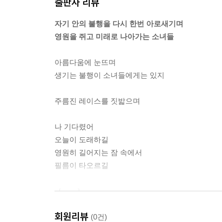
출판사 리뷰
바다를 찢어 벽에 바르면 물결 사이로 솟구치는 색
문들 투명은 흉내 내기 좋은 아픔인데 섬은 잃어버
자기 안의 불행을 다시 한번 아로새기며
--- 「21세기식 사랑」 중에서
영원을 쥐고 미래로 나아가는 소녀들
이것은 한 번도 만난 적 없던
아름다움에 눈뜨며
쌍둥이가 만나는 이야기다
생기는 불행이 소녀들에게는 있지
사랑을 질병으로 여기던 시대의 이야기다
주름진 레이스를 짓밟으며
빨간 지붕이 늘어선 언덕을 넘고
바다를 지나 숲을 건너는 이야기다
나 기다렸어
오늘이 도래하길
두 손을 앞으로 뻗은
영원히 길어지는 잠 속에서
가녀린 식물의 수런거림이다
필름이 타오르길
이것을 읽으면 이전으로 돌아갈 수 없다
［······］
--- 「인간은 신의 알레고리」 중에서
회원리뷰
미래
(0건)
그런 이야기는 너무 쓸쓸해서 어쩐지 눈물이 날 것 같