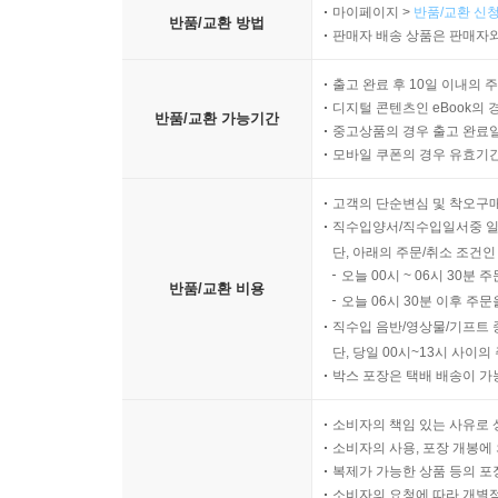
마이페이지 >
반품/교환 신청
반품/교환 방법
판매자 배송 상품은 판매자와
출고 완료 후 10일 이내의 
디지털 콘텐츠인 eBook의 
반품/교환 가능기간
중고상품의 경우 출고 완료일
모바일 쿠폰의 경우 유효기간(
고객의 단순변심 및 착오구
직수입양서/직수입일서중 일
단, 아래의 주문/취소 조건인
오늘 00시 ~ 06시 30분 
반품/교환 비용
오늘 06시 30분 이후 주문
직수입 음반/영상물/기프트 
단, 당일 00시~13시 사이
박스 포장은 택배 배송이 가
소비자의 책임 있는 사유로 
소비자의 사용, 포장 개봉에 
복제가 가능한 상품 등의 포장을 
소비자의 요청에 따라 개별