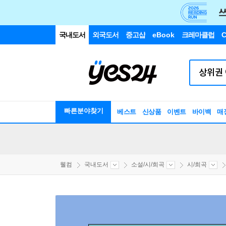
국내도서
외국도서
중고샵
eBook
크레마클럽
C
빠른분야찾기
베스트
신상품
이벤트
바이백
매
웰컴
국내도서
소설/시/희곡
시/희곡