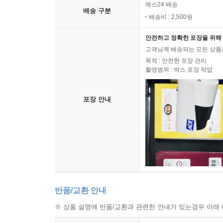
예스24 배송
배송 구분
시인의 말
배송비 : 2,500원
나 어렸을 때 매일 기도했지. 진짜 엄마 아빠가 날 
안전하고 정확한 포장을 위해 
고객님께 배송되는 모든 상품을
목적 : 안전한 포장 관리
난 버려졌어
촬영범위 : 박스 포장 작업
흘러내리는 은빛
포장 안내
누가 날 갖길 원할까?
2025년 11월
백은선
반품/교환 안내
※ 상품 설명에 반품/교환과 관련한 안내가 있는경우 아래 