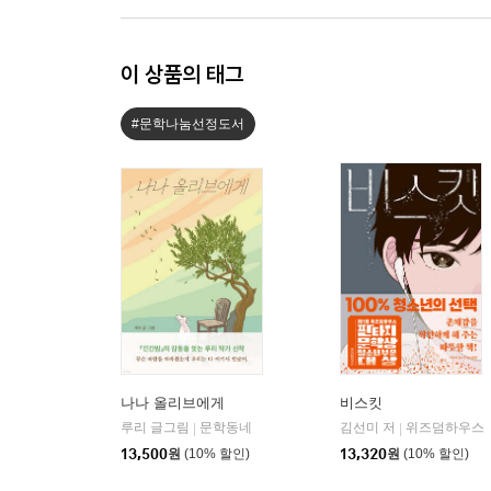
이 상품의 태그
#문학나눔선정도서
나나 올리브에게
비스킷
루리 글그림
문학동네
김선미 저
위즈덤하우스
|
|
13,500
원
(10% 할인)
13,320
원
(10% 할인)