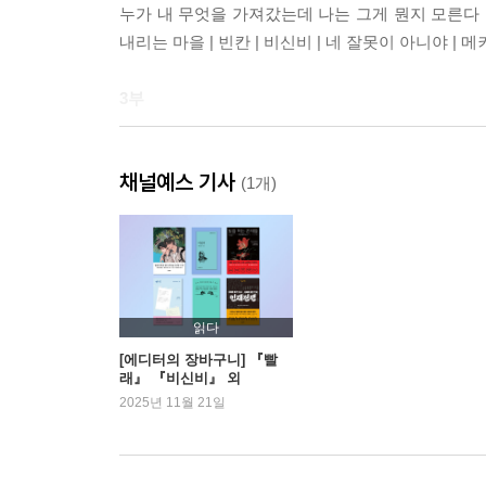
누가 내 무엇을 가져갔는데 나는 그게 뭔지 모른다 | 
내리는 마을 | 빈칸 | 비신비 | 네 잘못이 아니야 | 
3부
나비 안기 | 인간은 신의 알레고리 | 임진각에서 | 지옥
채널예스 기사
반영 | 기도 | 목격자
(1개)
4부
비신비 | 의미 없는 삶 | 사랑하는 머리 | 영원을 
눈보라의 나날 | 태양은 비누를 주조하는 커다란 솥 |
읽다
[에디터의 장바구니] 『빨
래』 『비신비』 외
발문
2025년 11월 21일
가이드 - 김승일