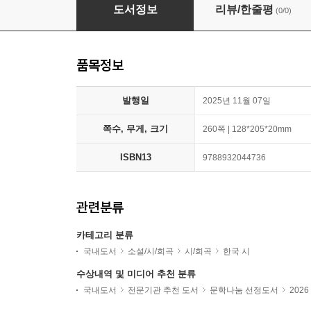
비신비
도서정보
리뷰/한줄평
(0/0)
품목정보
발행일
2025년 11월 07일
쪽수, 무게, 크기
260쪽 | 128*205*20mm
ISBN13
9788932044736
관련분류
카테고리 분류
국내도서
소설/시/희곡
시/희곡
한국 시
수상내역 및 미디어 추천 분류
국내도서
전문기관 추천 도서
문학나눔 선정도서
202