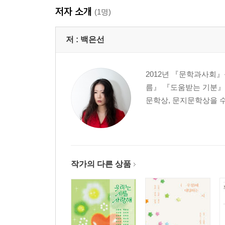
저자 소개
(1명)
저 :
백은선
2012년 『문학과사회
름』 『도움받는 기분』 
문학상, 문지문학상을 
작가의 다른 상품