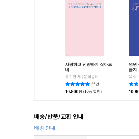
데시벨을 높이며
그렇게 사랑해
아아아
빛과 유사해질 때
--- 「뒤표지 시인의 글」 중에서
마침내 불이 될 때
- 「비신비」 부분
“사랑을 말하면 사랑이 다 사라질 거라는 이상한 
알레고리」)를 털어놓는다. 시에서 사랑은 비유
사랑하고 선량하게 잦아드
영원 
쏟아내는 거대한 밤하늘” “가시덤불 속에 핀 하얀
네
금지
화자의 창백한 손과 발을 칭칭 묶어버린다. “어차피 
유수연 저
문학동네
육호수
|
me burn」)고 털어놓는 시인의 고백은 “아름
35건
그림자” 밖으로 “가장 아름다운 사물”(「빛과 놀기
10,800
원
(10% 할인)
10,8
“아름다움은 참으로 무서운 것이라고 쓴 적이 있”(
백은선 시인은 세번째 시집 『도움받는 기분』(문학
포개지는 지점이 있다고 밝힌 바 있다. 자신의 시 
배송/반품/교환 안내
서성이며 탐구해나갔던 세상의 신비와 우주의 비밀
배송 안내
이렇게 말한다. “다 타고 남은 것들을/여기 남겨둔다/