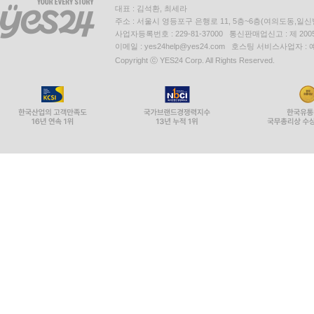
대표 : 김석환, 최세라
주소 : 서울시 영등포구 은행로 11, 5층~6층(여의도동,일신
사업자등록번호 : 229-81-37000 통신판매업신고 : 제 200
이메일 : yes24help@yes24.com 호스팅 서비스사업자 :
Copyright ⓒ YES24 Corp. All Rights Reserved.