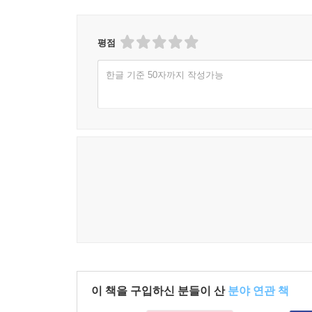
세상의 신비와 우주의 비밀을 향해
몰래 한 생각들
영원히 시작되는 무수한 첫 문장
평점
알아? 사람이 얼마나 비천해질 수 있는지 엉망으로 
너를 빛 속에 두고 돌아설 때 천사와 천사 다정한 모
한글 기준 50자까지 작성가능
계속해서 떠오른대 기억은 부력을 갖고 있대 마지막
플랫폼에 서서 생각해
모든 게 홀로그램이 아닐까 우리는 작은 상자 속에 
꿈
밀려오는 창
한없이 투명해지는 두 손을 내려다보며
불러봤던 노래
［······］
불러봤던 이름
괜찮아 어차피 우리는 다 가짜니까
다 타고 남은 것들을
그렇게 말하며
여기 남겨둔다
차곡차곡 쌓여가는 어둠 속
네가 보고 잊을 수 있게
이 책을 구입하신 분들이 산
분야 연관 책
우리와 우리