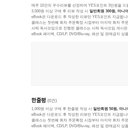
매주 10건의 우수리뷰를 선정하여 YES포인트 3만원을 드
내내 무엇을 하든 배경음악처럼 삶을 끈질기게 따라
3,000원 이상 구매 후 리뷰 작성 시
일반회원 300원, 마니아
생각할 때마다 입속에 침이 고이는 이름
있겠지. 노래를 듣는 사람은 평생 노래를 온전히 해
eBook은 다운로드 후 작성한 리뷰만 YES포인트 지급됩니
- 「소녀 경연 대회」 부분
저 삶에 온전히 집중하는 것이 될 수도 있겠지. 그런
클래스는 첫번째 회차 주문확정 시점부터 마지막 회차 주문
사락 독서모임으로 진행된 클래스는 사락 독서모임 게시판
는 일은 가혹한 형벌 같기도 축복 같기도 해. 아무
소녀들은 마치 “깨진 유리 조각 위에서 텀블링을
eBook 페이백, CD/LP, DVD/Blu-ray, 패션 및 판매금
것을 알아버린 걸까.
“완성되는 순간/허물어지는 아름다움”에 불과한 
--- 「노래를 듣는 사람」 중에서
것처럼 불안에 떨면서도 새된 소리를 내지르며 깨
부서진 유리가/아닌/부서지는 유리”(「세계의 배꼽
노래는 빛나는 얼굴을 가졌는데 어째서 그토록 어두
유리구슬이 부딪히는 소리처럼”(「마법의 영역」) 
마음을 말할 수 없어서 피부를 벗겨내는 나날
다음과 같다. “나 어렸을 때 매일 기도했지. 진짜 
은빛//누가 날 갖길 원할까?” 이때 화자는 아무도 
창틀이 벌벌 떨리고
고독을 깨뜨리고 터져 나오는 목소리에는 서글픔이
날개가 한없이 투명해질 때
취급하는 이들을 단죄하기 위해 찾아온 메두사처럼
한줄평
(0건)
그리스어 어원은 ‘여왕’ 혹은 ‘지배자’로, 백은선
뚝
그렇다고 백은선의 시가 고통만을 전가하는 것은 
1,000원 이상 구매 후 한줄평 작성 시
일반회원 50원, 마니
eBook은 다운로드 후 작성한 리뷰만 YES포인트 지급됩니
방패와도 같이 우리 자신에게 무기를 쥐여주는 일이
떨어지는 것
클래스는 첫번째 회차 주문확정 시점부터 마지막 회차 주문
eBook 페이백, CD/LP, DVD/Blu-ray, 패션 및 판매금