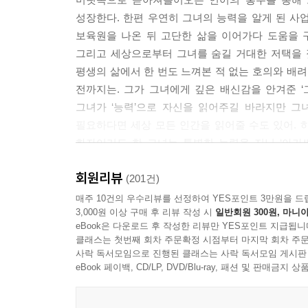
성장한다. 한편 우연히 그녀의 능력을 알게 된 사
상처 없는 관계라는 게 일찍이 존재나 하는 것인지
보육원을 나온 뒤 고단한 삶을 이어가다 도움을 
걸 더는 알지 못하게 되었다. 상처는 필연이고 용서
그리고 세상으로부터 그녀를 숨길 거대한 저택을 
해서만 다가갈 수 있는 대상이, 세상에는 있는지도
평생의 삶에서 한 번도 느껴본 적 없는 호의와 배려
전까지는. 그가 그녀에게 깊은 배신감을 안겨준 ‘
--- p.344
그녀가 ‘능력’으로 자신을 읽어주길 바라지만 그
필요하다면 세상 모든 인간을 읽어줄 수도 있어. 하
화자이기도 한 그녀는 특별한 능력을 지닌 ‘아가
지켜본다.
회원리뷰
(201건)
“비극보다는 희극이 좋아?”
매주 10건의 우수리뷰를 선정하여 YES포인트 3만원을 드
3,000원 이상 구매 후 리뷰 작성 시
일반회원 300원, 마니아
“뭐든 상관없지 않나요. 어차피 다 거짓말이니까.”
eBook은 다운로드 후 작성한 리뷰만 YES포인트 지급됩니
클래스는 첫번째 회차 주문확정 시점부터 마지막 회차 주문
접촉을 통해 타인의 마음을 읽을 수 있는 신비로운 
사락 독서모임으로 진행된 클래스는 사락 독서모임 게시판
로맨스의 외피를 두른 『절창』의 이야기를 홀린 
eBook 페이백, CD/LP, DVD/Blu-ray, 패션 및 판매금
타인이라는 텍스트를 읽는 일은 인간이 태어나면서
오독을 전제하지 않고는 결코 타인을 읽을 수 없