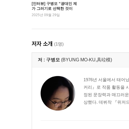
[인터뷰] 구병모 “광대인 제
가 그러기로 선택한 것이
죠.”
2025년 09월 29일
저자 소개
(1명)
저 :
구병모
(BYUNG MO-KU,具竝模)
1976년 서울에서 태어
커리』로 작품 활동을 
정된 문장력과 매끄러운 
상했다. 데뷔작 『위저드