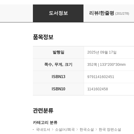
절창 切創
도서정보
리뷰/한줄평
(201/278)
품목정보
발행일
2025년 09월 17일
쪽수, 무게, 크기
352쪽 | 133*200*30mm
ISBN13
9791141602451
ISBN10
1141602458
관련분류
카테고리 분류
국내도서
소설/시/희곡
한국소설
한국 장편소설