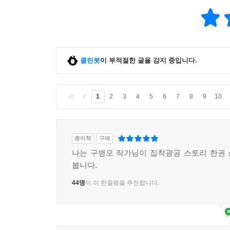
265
클린봇
이 부적절한 글을 감지 중입니다.
1
2
3
4
5
6
7
8
9
10
종이책
구매
나는 구병모 작가님이 집착광공 스토리 한권
봅니다.
44명
이 이 한줄평을 추천합니다.