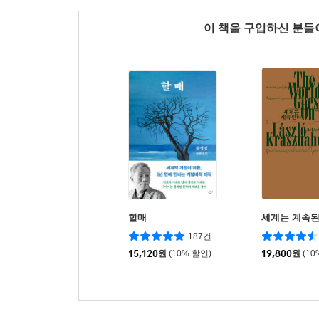
이 책을 구입하신 분
할매
세계는 계속
187건
15,120
원
(10% 할인)
19,800
원
(10