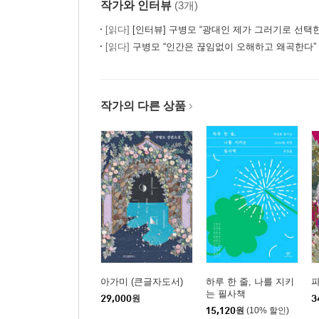
작가와 인터뷰
(3개)
[읽다]
[인터뷰] 구병모 “광대인 제가 그러기로 선택한
[읽다]
구병모 “인간은 끊임없이 오해하고 왜곡한다”
작가의 다른 상품
아가미 (큰글자도서)
하루 한 줄, 나를 지키
파
는 필사책
29,000
원
3
15,120
원
(10% 할인)