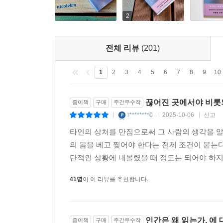
2
전체 리뷰
(201)
1
2
3
4
5
6
7
8
9
10
끊어진 곳에서야 비롯
종이책
구매
주간우수작
r********0
2025-10-06
신고
|
|
|
타인의 상처를 만짐으로써 그 사람의 생각을 알
의 몸을 베고 찢어야 한다는 전제 조건이 붙는
단적인 상황에 내몰렸을 때 정도는 되어야 하지
41명
이 이 리뷰를 추천합니다.