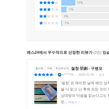
7
“날카롭게 벼려진 문장이 깊숙이 찔러 절창을 남겼다
19%
“신선한 소재, 숨쉴 틈 없는 전개, 깊은 여운의 결말.
“우리가 믿는 진실은 언제나 해석과 오독을 포함한 
7%
“현존하는 단어로 정의할 수 없는 새로운 사랑에 대한
0%
“첫 챕터만 읽으면 그 흐름을 멈출 수가 없다. ‘읽
1%
“내가 생각한 모든 게 오답이면서 정답일 수 있는 
“도입부부터 완성되는 이야기.”
“레전드 문학이 하나 더 탄생했구나……”
“아름답고 잔혹하며 중독적인 소설.”
예스24에서 우수작으로 선정한 리뷰가
(3건)
있습
“인간에 대한 이해와 해석의 새로운 접근 방법에 대한
“나 또한 사랑과 애증, 복수로 뒤덮인 그들의 상처를
“칼로 베인 듯 날카롭고 차가운 초현실적 사랑 이야기
절창 切創 - 구병모
종이책
구매
주간우수작
“구병모의 세계는 언제나 낯설지만, 결코 멀리할 수 
n******m
2026-01-28
신고
|
|
|
“서로를 향한 이해의 환상 속에서, 인간 존재의 고립
'절창' 은 예리한 날에 베인 
“책이 이상해요(postive).”
을 다 읽고 난 후에 모든 것이
“만연하되 진부하지 않고, 건조하되 차갑지 않은, 
상대방의 마음을 읽는다고도 한
“어떻게 이런 글을 쓸 수 있을까.”
은...
더보기