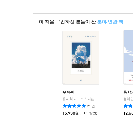
1
2
3
4
5
6
7
8
9
10
이 책을 구입하신 분들이 산
분야 연관 책
수족관
홍학
유래혁 저
포스터샵
정해연
|
69건
15,930
원
(10% 할인)
12,6