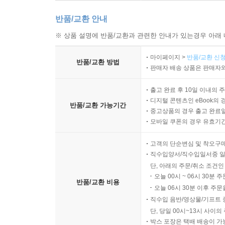
반품/교환 안내
※ 상품 설명에 반품/교환과 관련한 안내가 있는경우 아래 
마이페이지 >
반품/교환 신청
반품/교환 방법
판매자 배송 상품은 판매자와
출고 완료 후 10일 이내의 
디지털 콘텐츠인 eBook의 
반품/교환 가능기간
중고상품의 경우 출고 완료일
모바일 쿠폰의 경우 유효기간(
고객의 단순변심 및 착오구
직수입양서/직수입일서중 일
단, 아래의 주문/취소 조건인
오늘 00시 ~ 06시 30분 
반품/교환 비용
오늘 06시 30분 이후 주문
직수입 음반/영상물/기프트 
단, 당일 00시~13시 사이