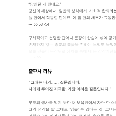
“당연한 게 뭔데요.”
당신의 세상에서. 일반의 상식에서. 사회적 합의라는
들 안에서 작동할 텐데요. 이 집 안의 세부가 그동
--- pp.53~54
구체적이고 선명한 단어나 문장이 한숨에 섞여 공기 
존재하지 않는 종교의 복음을 전하는 느낌도 들었
모를 것들이 무작위로 상처를 통해 내 온 감각기관
--- p.90
출판사 리뷰
한 권의 책을 펼칠 때 잊지 말아야 할 게 있다면,
혹은 도저히 견딜 수 없는 나 자신과 필연적으로
“그애는 나의…… 질문입니다.
그 비극을 견디는 게 인생의 거의 전부야.
나에게 주어진 지극한, 가장 어려운 질문입니다.”
--- p.302
부모의 생사를 알지 못한 채 보육원에서 자란 한 소
그러나 당신들도 일하다보면 알고 계실 텐데요, 끔
그의 생각을 말 그대로 ‘읽을’ 수 있다는 것. 그
--- p.323
머릿속으로 쏟아져들어오는 언어의 홍수를 통해 