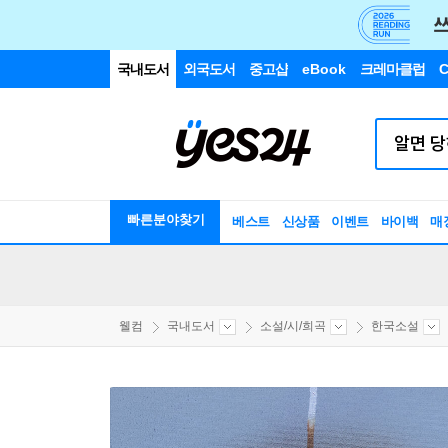
국내도서
외국도서
중고샵
eBook
크레마클럽
C
빠른분야찾기
베스트
신상품
이벤트
바이백
매
웰컴
국내도서
소설/시/희곡
한국소설