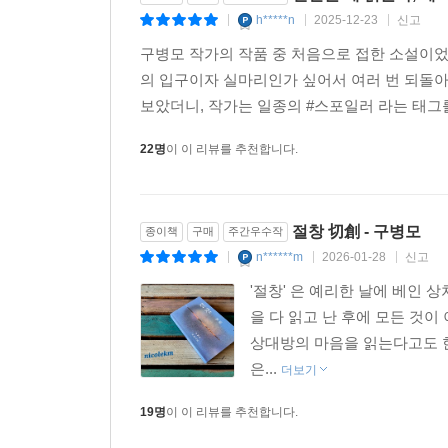
인간은 왜 읽는가, 에
종이책
구매
주간우수작
h*****n
2025-12-23
신고
|
|
|
구병모 작가의 작품 중 처음으로 접한 소설이었
의 입구이자 실마리인가 싶어서 여러 번 되돌아
보았더니, 작가는 일종의 #스포일러 라는 태그를
22명
이 이 리뷰를 추천합니다.
절창 切創 - 구병모
종이책
구매
주간우수작
n******m
2026-01-28
신고
|
|
|
'절창' 은 예리한 날에 베인 
을 다 읽고 난 후에 모든 것이
상대방의 마음을 읽는다고도 한
은...
더보기
19명
이 이 리뷰를 추천합니다.