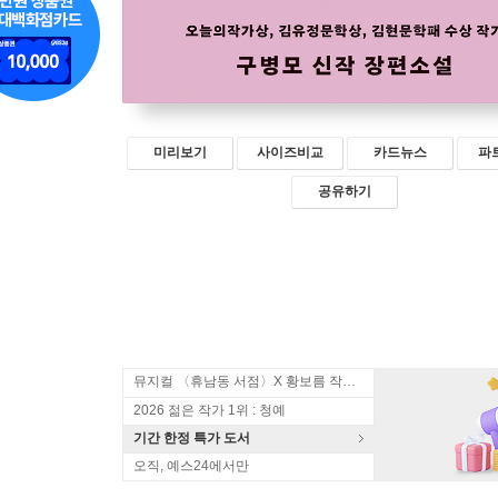
미리보기
사이즈비교
카드뉴스
파
공유하기
뮤지컬 〈휴남동 서점〉X 황보름 작가 북토크
2026 젊은 작가 1위 : 청예
기간 한정 특가 도서
오직, 예스24에서만