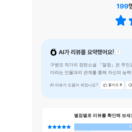
199
누군가가 그러한 읽기의 장벽을 무화無化시키는 특
독자에게 이러한 질문을 던지고 있는 듯하다. 그리
하는 마음이 있다면, 그것을 사랑이라 부르지 않을 
또 한 가지 흥미로운 부분은 우리가 처음부터 끝까지
그것은 이 이야기조차 필연적인 왜곡을 전제로 하
AI가 리뷰를 요약했어요!
상황을 두 가지 버전으로 제시한다. 그리고 우리에
이야기를 듣고 진실을 추측할 수밖에 없고, 그것
구병모 작가의 장편소설 『절창』은 주인공
이야기의 숙명이라고, 작가는 말하는 듯하다.
이라는 인물과의 관계를 통해 자신의 능력
음을 이해하려는 시도를 탐구하며, 인간 
☆☆☆이 책을 먼저 읽은 이들의 뜨거운 반응☆☆
AI 리뷰가 도움이 되었나요?
좋아요
0
“마지막 장을 넘기는 순간 다시 첫 장을 펴게 만드는 
“깊게 베인 상처처럼 당신의 마음을 파고들 이야기.”
“끝내 미치도록 감각을 전복시킬 파격의 소설.”
“구병모만이 쓸 수 있는 미친 소설.”
별점별로 리뷰를 확인해 보세
“미쳤다(positive). 정말 시간 가는 줄 모르고 읽었다.