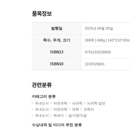
품목정보
발행일
2025년 08월 30일
쪽수, 무게, 크기
388쪽 | 498g | 140*210*20
ISBN13
9791193528808
ISBN10
1193528801
관련분류
카테고리 분류
국내도서
자연과학
뇌과학
뇌과학 일반
국내도서
자연과학
과학
과학자
국내도서
에세이
일기/편지글
수상내역 및 미디어 추천 분류