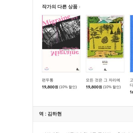
작가의 다른 상품
편두통
모든 것은 그 자리에
디
19,800
원
(10% 할인)
19,800
원
(10% 할인)
1
역 :
김하현