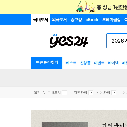
국내도서
외국도서
중고샵
eBook
크레마클럽
C
빠른분야찾기
베스트
신상품
이벤트
바이백
매
웰컴
국내도서
자연과학
뇌과학
뇌