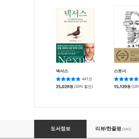
넥서스
스토너
447건
25,020
원
(10% 할인)
15,120
원
(10
디어 올리버
도서정보
리뷰/한줄평
(24/1)