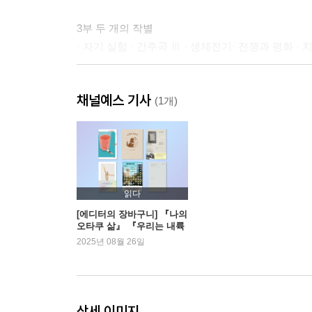
3부 두 개의 작별
· 자기 실험 · 간주곡 Ⅲ · 생체전기· 전쟁과 평화 · 
감사의 말
채널예스 기사
텍스트 및 이미지 저작권 정보
(1개)
읽다
[에디터의 장바구니] 『나의
오타쿠 삶』 『우리는 내륙
으로 질주한다』 외
2025년 08월 26일
상세 이미지