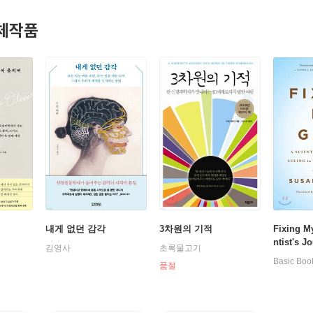
체작품
내게 없던 감각
3차원의 기적
Fixing M
ntist's J
김영사
초록물고기
eing in 
Basic Boo
품절
ns