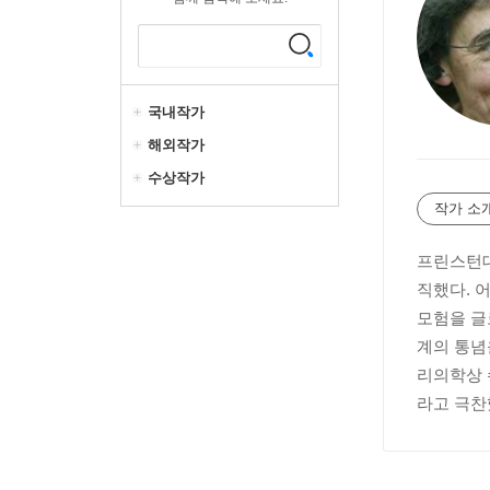
국내작가
해외작가
수상작가
작가 소
프린스턴대
직했다. 
모험을 글
계의 통념
리의학상 
라고 극찬