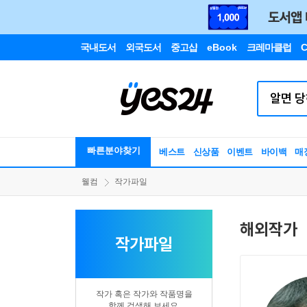
국내도서
외국도서
중고샵
eBook
크레마클럽
C
빠른분야찾기
베스트
신상품
이벤트
바이백
매
웰컴
작가파일
해외작가
작가파일
작가 혹은 작가와 작품명을
함께 검색해 보세요.