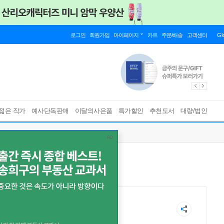
로그인
회원가입
마이페이지
카트
주문/배송
고객센터
Gl
젊은 작가
예사단독판매
이달의사은품
특가할인
추천도서
대량/법인