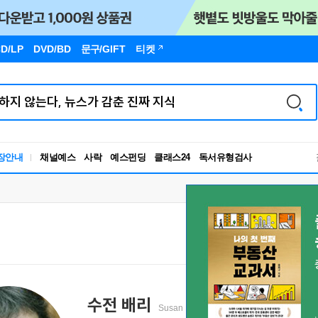
D/LP
DVD/BD
문구
/GIFT
티켓
독서유형검사
장안내
채널예스
사락
예스펀딩
클래스24
RBTI Lab
독서유형검사
수전 배리
Susan Barry