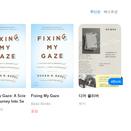
최신순
베스트순
y Gaze: A Scie
Fixing My Gaze
디어 올리버
ourney Into Se
Basic Books
부키
Three Dimensio
ks
품절