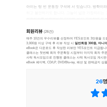
아이는 텅 빈 운동장 구석에 서 있습니다. 방학이
하고 불안하기도 합니다. 그늘이 넓은 가장자리는 그
가장자리를 바람개비와 달리며, 바다 끝자락에 두 발
편지에 그리움이 차올라 다시 슬퍼지기도 하지만,
회원리뷰
있습니다. 다음 날, 다시 가 본 학교에서 아이는 
(26건)
오늘 ‘가장 두근거리는 자리’가 됩니다. 아이에게 그
매주 10건의 우수리뷰를 선정하여 YES포인트 3만원을 드
3,000원 이상 구매 후 리뷰 작성 시
일반회원 300원, 마니아
eBook은 다운로드 후 작성한 리뷰만 YES포인트 지급됩니
가장자리도 내가 가장 좋아하는 자리가 되는 우리
클래스는 첫번째 회차 주문확정 시점부터 마지막 회차 주문
사락 독서모임으로 진행된 클래스는 사락 독서모임 게시판
‘가장자리’는 ‘어떤 사물의 바깥쪽 경계에 가까운
eBook 페이백, CD/LP, DVD/Blu-ray, 패션 및 판매금
자리에 적응해야 하는 불안감과 기대감을 ‘가장자리
소설가 커트 보니것은 “가장자리에서는 한가운데서
26
명
모퉁이에 머물지만, 가장자리에 있기에 학교 건물 뒤
타고 오르는 개미들도 볼 수 있습니다. 어느새 낯
가장자리도 내가 가장 좋아하는 자리가 되는, 깊고
머무는 가장자리들에 이 책이 있기를 바라봅니다. 