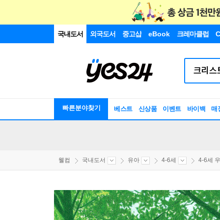
국내도서
외국도서
중고샵
eBook
크레마클럽
C
빠른분야찾기
베스트
신상품
이벤트
바이백
매
웰컴
국내도서
유아
4-6세
4-6세 우