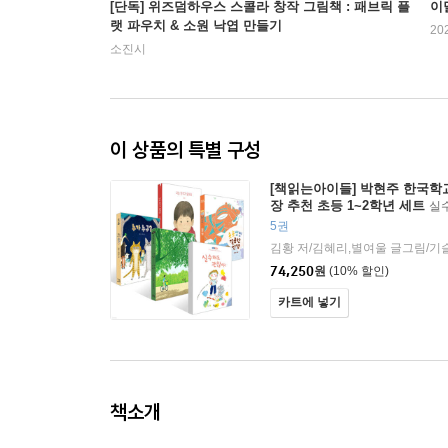
[단독] 위즈덤하우스 스콜라 창작 그림책 : 패브릭 플
이
랫 파우치 & 소원 낙엽 만들기
20
소진시
이 상품의 특별 구성
[책읽는아이들] 박현주 한국
장 추천 초등 1~2학년 세트
실수
장자리 + 누가 누구? + 호호빵빵 
5권
친구가 없어요 세트
74,250
원
(10% 할인)
카트에 넣기
책소개