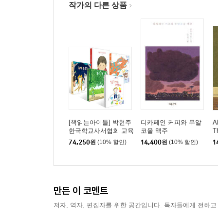
작가의 다른 상품
[책읽는아이들] 박현주
디카페인 커피와 무알
A
한국학교사서협회 교육
코올 맥주
T
국장 추천 초등 1~2학
74,250
원
(10% 할인)
14,400
원
(10% 할인)
1
년 세트
만든 이 코멘트
저자, 역자, 편집자를 위한 공간입니다. 독자들에게 전하고