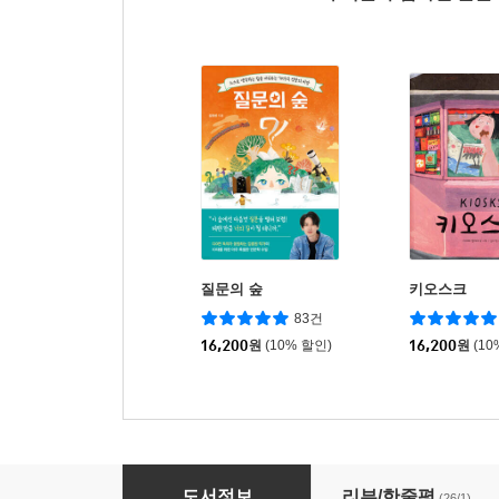
질문의 숲
키오스크
83건
16,200
원
(10% 할인)
16,200
원
(10
가장자리
도서정보
리뷰/한줄평
(26/1)