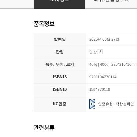
품목정보
발행일
2025년 06월 27일
판형
양장
쪽수, 무게, 크기
40쪽 | 400g | 280*210*10m
ISBN13
9791194770114
ISBN10
1194770118
KC인증
인증유형 : 적합성확인
관련분류