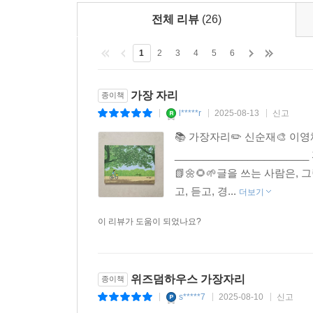
전체 리뷰
(26)
1
2
3
4
5
6
가장 자리
종이책
l*****r
2025-08-13
신고
|
|
|
📚 가장자리✏️ 신순재🎨 이영채
__________________
📗🌼🌻🌱글을 쓰는 사람은
고, 듣고, 경...
더보기
이 리뷰가 도움이 되었나요?
위즈덤하우스 가장자리
종이책
s*****7
2025-08-10
신고
|
|
|