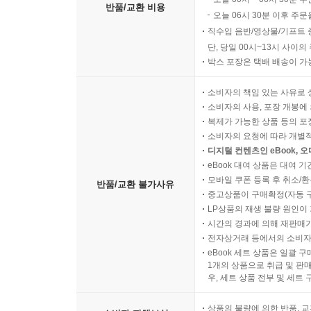
반품/교환 비용
오늘 06시 30분 이후 주문
직수입 음반/영상물/기프트 
단, 당일 00시~13시 사이
박스 포장은 택배 배송이 가
소비자의 책임 있는 사유로 
소비자의 사용, 포장 개봉에 
복제가 가능한 상품 등의 포장을 
소비자의 요청에 따라 개별
디지털 컨텐츠인 eBook, 
eBook 대여 상품은 대여 기
모바일 쿠폰 등록 후 취소/환
반품/교환 불가사유
중고상품이 구매확정(자동 
LP상품의 재생 불량 원인이 기
시간의 경과에 의해 재판매가
전자상거래 등에서의 소비자
eBook 세트 상품은 일괄 
1개의 상품으로 취급 및 판매
우, 세트 상품 전부 및 세트
상품의 불량에 의한 반품, 교