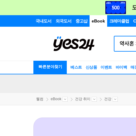
국내도서
외국도서
중고샵
eBook
크레마클럽
C
빠른분야찾기
베스트
신상품
이벤트
바이백
매
웰컴
eBook
건강 취미
건강