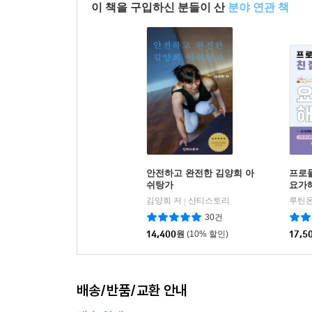
이 책을 구입하신 분들이 산
분야 연관 책
안전하고 완전한 김양희 아
프로
쉬탕가
요가
김양희 저
샨티스토리
루틴온
|
30건
14,400
원
(10% 할인)
17,5
배송/반품/교환 안내