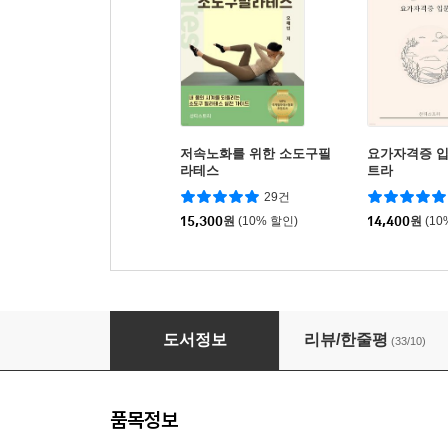
저속노화를 위한 소도구필
요가자격증 
라테스
트라
29건
15,300
원
(10% 할인)
14,400
원
(10
요가자격증 입문서 명상이 있는 요가
도서정보
리뷰/한줄평
(33/10)
품목정보