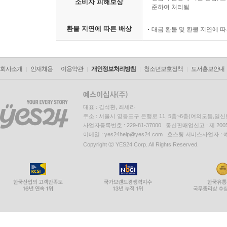
소비자 피해보상
준하여 처리됨
환불 지연에 따른 배상
대금 환불 및 환불 지연에 
회사소개
인재채용
이용약관
개인정보처리방침
청소년보호정책
도서홍보안내
대표 : 김석환, 최세라
주소 : 서울시 영등포구 은행로 11, 5층~6층(여의도동,일신
사업자등록번호 : 229-81-37000 통신판매업신고 : 제 200
이메일 : yes24help@yes24.com 호스팅 서비스사업자 :
Copyright ⓒ YES24 Corp. All Rights Reserved.