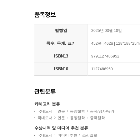
품목정보
발행일
2025년 03월 10일
쪽수, 무게, 크기
452쪽 | 462g | 128*188*25
ISBN13
9791127486952
ISBN10
1127486950
관련분류
카테고리 분류
국내도서
인문
동양철학
공자/맹자/유가
국내도서
인문
동양철학
중국철학
수상내역 및 미디어 추천 분류
국내도서
미디어 추천
조선일보