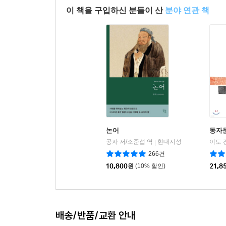
이 책을 구입하신 분들이 산
분야 연관 책
논어
동자
공자 저/소준섭 역
현대지성
이토 
|
266건
10,800
원
(10% 할인)
21,8
배송/반품/교환 안내