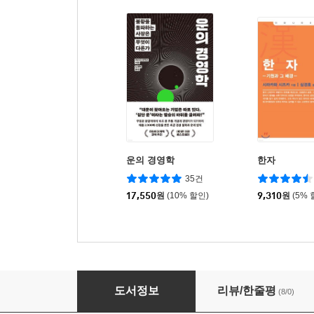
운의 경영학
한자
35건
17,550
원
(10% 할인)
9,310
원
(5% 
공자전
도서정보
리뷰/한줄평
(8/0)