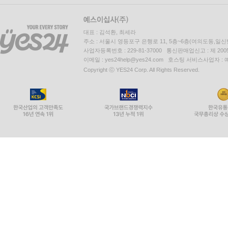
대표 : 김석환, 최세라
주소 : 서울시 영등포구 은행로 11, 5층~6층(여의도동,일신
사업자등록번호 : 229-81-37000 통신판매업신고 : 제 200
이메일 : yes24help@yes24.com 호스팅 서비스사업자 :
Copyright ⓒ YES24 Corp. All Rights Reserved.