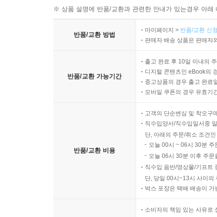
※ 상품 설명에 반품/교환과 관련한 안내가 있는경우 아래 
마이페이지 >
반품/교환 신청
반품/교환 방법
판매자 배송 상품은 판매자와
출고 완료 후 10일 이내의 
디지털 콘텐츠인 eBook의 
반품/교환 가능기간
중고상품의 경우 출고 완료일
모바일 쿠폰의 경우 유효기간(
고객의 단순변심 및 착오구
직수입양서/직수입일서중 일
단, 아래의 주문/취소 조건인
오늘 00시 ~ 06시 30분 
반품/교환 비용
오늘 06시 30분 이후 주문
직수입 음반/영상물/기프트 
단, 당일 00시~13시 사이
박스 포장은 택배 배송이 가
소비자의 책임 있는 사유로 