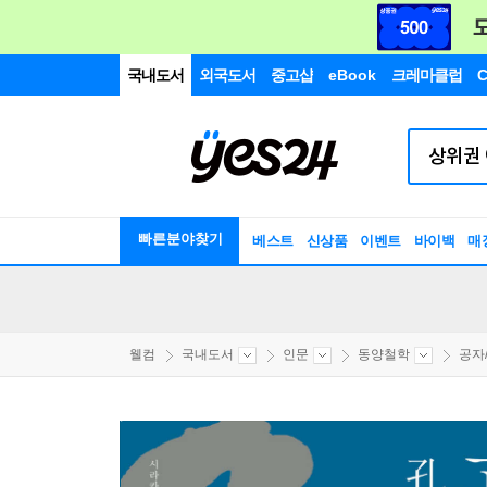
국내도서
외국도서
중고샵
eBook
크레마클럽
C
빠른분야찾기
베스트
신상품
이벤트
바이백
매
웰컴
국내도서
인문
동양철학
공자