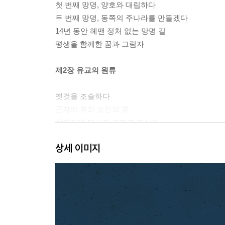
첫 번째 망명, 양호와 대립하다
두 번째 망명, 동쪽의 주나라를 만들겠다
14년 동안 헤맨 정처 없는 망명 길
평생을 함께한 꿈과 그림자
제2장 유교의 원류
옛것을 조술하다
군자의 유와 소인의 유
성직자와 제사자 그리고 지식인
하늘이 바뀌다
상세 이미지
주공으로 회귀하다
유교의 성립
제3장 공자의 자리
체제 밖의 인간