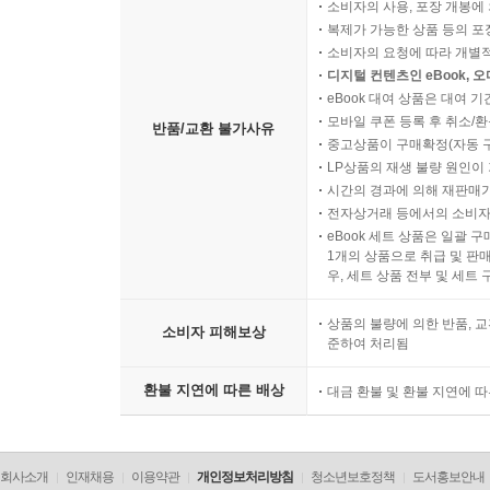
소비자의 사용, 포장 개봉에 
복제가 가능한 상품 등의 포장을 
소비자의 요청에 따라 개별
디지털 컨텐츠인 eBook, 
eBook 대여 상품은 대여 기
모바일 쿠폰 등록 후 취소/환
반품/교환 불가사유
중고상품이 구매확정(자동 
LP상품의 재생 불량 원인이 기
시간의 경과에 의해 재판매가
전자상거래 등에서의 소비자
eBook 세트 상품은 일괄 
1개의 상품으로 취급 및 판매
우, 세트 상품 전부 및 세트
상품의 불량에 의한 반품, 교
소비자 피해보상
준하여 처리됨
환불 지연에 따른 배상
대금 환불 및 환불 지연에 
회사소개
인재채용
이용약관
개인정보처리방침
청소년보호정책
도서홍보안내