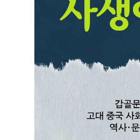
다양한 제자들의 모습
『논어』는 어떻게 만들어졌나
위대하구나! 공자는
지은이 후기―깜깜한 바다 위를 홀로 떠다니듯이
옮긴이 후기―인간 세상을 향한 이상과 광기