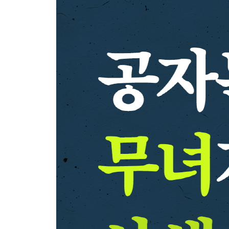
불평분자의 무리
공자, 노예해방의 지도자인가
공자의 제자들
도가 행해지지 않는구나
제4장 유교의 비판자
묵가, 동일한 차원의 경쟁자
상동과 겸애의 결사 집단
묵자와 맹자의 시대
공자야말로 큰 도둑이다
공자는 노자에게 예를 물었는가
직하의 학문
제5장 논어에 담긴 뜻
문장의 형식은 내용을 반영한다
공자 이후 유가의 여덟 유파