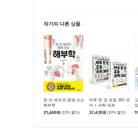
작가의 다른 상품
한 번 배우면 평생 쓰는
하루 한 장 초등 365 국
교
해부학
어 + 과학 세트
21,600
원
(10% 할인)
37,620
원
(10% 할인)
1