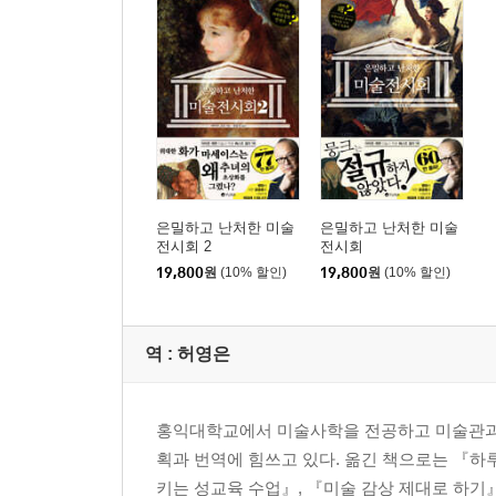
은밀하고 난처한 미술
은밀하고 난처한 미술
전시회 2
전시회
19,800
원
(10% 할인)
19,800
원
(10% 할인)
역 :
허영은
홍익대학교에서 미술사학을 전공하고 미술관과 
획과 번역에 힘쓰고 있다. 옮긴 책으로는 『하루
키는 성교육 수업』, 『미술 감상 제대로 하기』