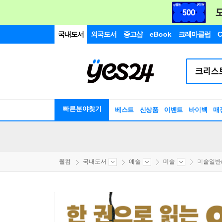
국내도서
외국도서
중고샵
eBook
크레마클럽
C
빠른분야찾기
베스트
신상품
이벤트
바이백
매
웰컴
국내도서
예술
미술
미술일반