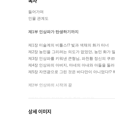
목차
들어가며
인물 관계도
제1부 인상파가 탄생하기까지
제1장 미술계의 비틀스!? 빛과 색채의 화가 터너
제2장 농민을 그리려는 의도가 없었던, 농민 화가 
제3장 인상파를 키워낸 큰형님, 파천황 정신의 쿠
제4장 인상파의 아버지, 마네의 아내와 아들을 둘러
제5장 자연광으로 그린 것은 바다만이 아니었다!? 
제2부 인상파의 시작과 끝
제6장 인상파 탄생의 숨은 주역, 바지유
제7장 진실을 알면 인상이 달라진다!? 인상파의 빅 
상세 이미지
제8장 인물 묘사에 적합하지 않아서 필촉 분할 기