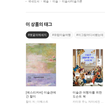
국내도서
예술
미술
미술사/미술가론
이 상품의 태그
#붓끝의메세지
#유럽미술여행
#이그림어디서봤는데
[예스리커버] 미술관에
미술관 여행자를 위한
간 할미
도슨트 북
할미 저
더퀘스트
카미유 주노 저/이세진 역
|
|