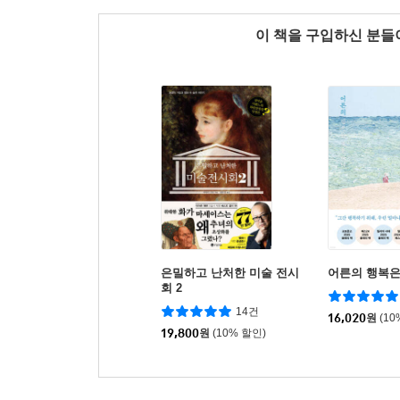
이 책을 구입하신 분
은밀하고 난처한 미술 전시
어른의 행복은
회 2
14건
16,020
원
(10
19,800
원
(10% 할인)