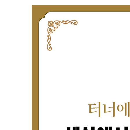
제9장 흐르는 물처럼 평생 인상파를 고수한 시슬레
제10장 인상파전의 개최와 폐회는 모두 피사로의 
제11장 인상파의 이단아, 드가의 숨기지 못한 은밀
제12장 미국에 인상파를 소개하고 드가를 끝까지 
제13장 파리 부르주아 문화인 서클의 중심에 있던
제14장 생전에도 사후에도 인상파를 후원한 부호 
* 인상파 전시회- 총 8회의 기록
제3부 인상주의가 끝난 후 밀려온 새로운 물결
제15장 세밀한 필촉 분할이 아니었던 쇠라의 ‘점묘법
제16장 서툰 실력을 역이용하여 ‘근대 회화의 아버지
제17장 시대를 앞서가는 색채로 파란만장한 인생을
제18장 감정이 넘쳐서 왜곡된 고흐의 그림과 인생
인상파 관련 연표
각주 색인