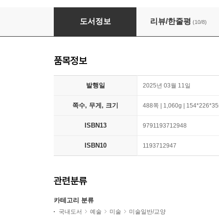
한 권으로 읽는 인상파
도서정보
리뷰/한줄평
(10/8)
품목정보
발행일
2025년 03월 11일
쪽수, 무게, 크기
488쪽 | 1,060g | 154*226*
ISBN13
9791193712948
ISBN10
1193712947
관련분류
카테고리 분류
국내도서
예술
미술
미술일반/교양