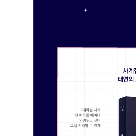
Love You Like Crazy
Fashion
Hot Mess
Cold As Hell
What Do I Call You
I’m OK
바람 바람 바람 (Baram X 3)
Eraser
악몽 (Nightmare)
I Blame On You
Fire
Here I Am
월식 (My Tragedy)
INVU
Can’t Control Myself
Circus
Set Myself On Fire