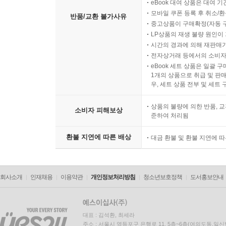
eBook 대여 상품은 대여 기
모바일 쿠폰 등록 후 취소/환
반품/교환 불가사유
중고상품이 구매확정(자동 
LP상품의 재생 불량 원인이 기
시간의 경과에 의해 재판매가
전자상거래 등에서의 소비자
eBook 세트 상품은 일괄 
1개의 상품으로 취급 및 판매
우, 세트 상품 전부 및 세트
상품의 불량에 의한 반품, 교
소비자 피해보상
준하여 처리됨
환불 지연에 따른 배상
대금 환불 및 환불 지연에 
회사소개
인재채용
이용약관
개인정보처리방침
청소년보호정책
도서홍보안내
대표 : 김석환, 최세라
주소 : 서울시 영등포구 은행로 11, 5층~6층(여의도동,일신