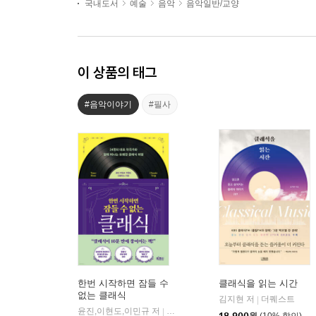
국내도서
예술
음악
음악일반/교양
이 상품의 태그
#음악이야기
#필사
한번 시작하면 잠들 수
클래식을 읽는 시간
없는 클래식
김지현 저
더퀘스트
|
윤진,이현도,이민규 저
빅피시
|