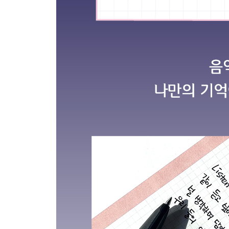
날개 (Feel So Fine)
Find Me
Something New
불티 (Spark)
Letter To Myself
Hands On Me
To the moon
내게 들려주고 싶은 말 (Dear Me)
Disaster
그대라는 시
Playlist
Do You Love Me?
Blue Eyes
Strangers
City Love
Sweet Love
Cover Up