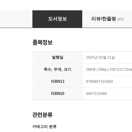
태연 가사 필사집
도서정보
리뷰/한줄평
(0/2)
품목정보
발행일
2025년 02월 21일
쪽수, 무게, 크기
288쪽 | 588g | 150*211*22
ISBN13
9788967215569
ISBN10
8967215568
관련분류
카테고리 분류