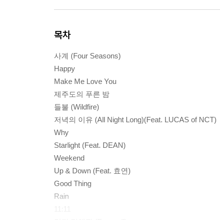
목차
사계 (Four Seasons)
Happy
Make Me Love You
제주도의 푸른 밤
들불 (Wildfire)
저녁의 이유 (All Night Long)(Feat. LUCAS of NCT)
Why
Starlight (Feat. DEAN)
Weekend
Up & Down (Feat. 효연)
Good Thing
Rain
11:11