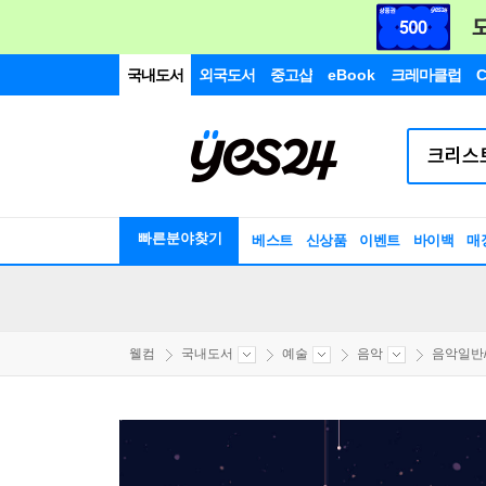
국내도서
외국도서
중고샵
eBook
크레마클럽
C
빠른분야찾기
베스트
신상품
이벤트
바이백
매
웰컴
국내도서
예술
음악
음악일반