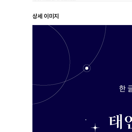
먼저 말해줘 (Farewell)
Set Me Free (Sung By 태연 (소녀시대))
상세 이미지
만약에
쌍둥이자리 (Gemini)
The Magic of Christmas Time
Candy Cane
Let It Snow
쉿 (Shhhh)
Christmas without You
This Christmas
겨울나무 (I’m all ears)
To. X
어른아이 (Toddler)
Fabulous
Melt Away
Siren
I Got Love
하하하 (LOL)