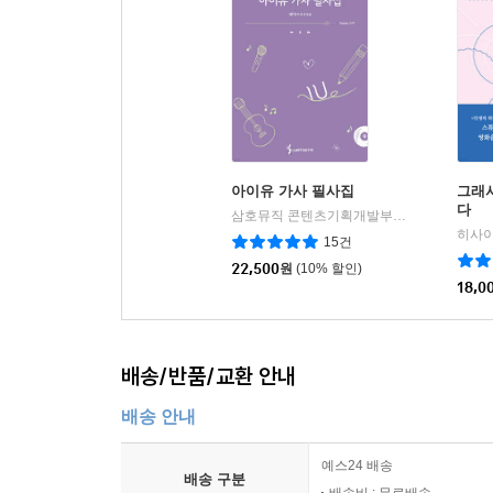
아이유 가사 필사집
그래
다
삼호뮤직 콘텐츠기획개발부 편
삼호ETM
|
15건
22,500
원
(10% 할인)
18,0
배송/반품/교환 안내
배송 안내
예스24 배송
배송 구분