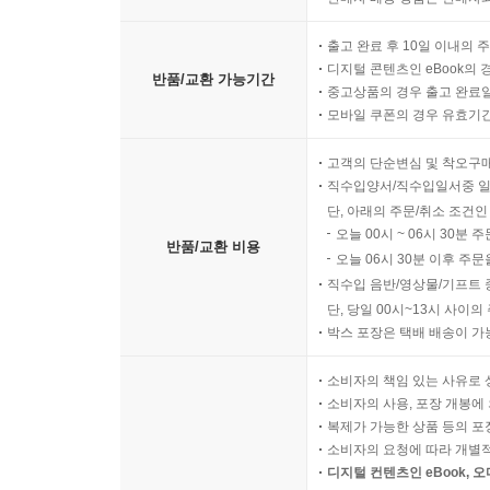
출고 완료 후 10일 이내의 
디지털 콘텐츠인 eBook의 
반품/교환 가능기간
중고상품의 경우 출고 완료일
모바일 쿠폰의 경우 유효기간(
고객의 단순변심 및 착오구
직수입양서/직수입일서중 일
단, 아래의 주문/취소 조건인
오늘 00시 ~ 06시 30분 
반품/교환 비용
오늘 06시 30분 이후 주문
직수입 음반/영상물/기프트 
단, 당일 00시~13시 사이
박스 포장은 택배 배송이 가
소비자의 책임 있는 사유로 
소비자의 사용, 포장 개봉에 
복제가 가능한 상품 등의 포장을 
소비자의 요청에 따라 개별
디지털 컨텐츠인 eBook, 