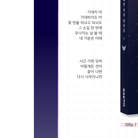
Blur
Burn It Down
Night
그런 밤 (Some Nights)
Lonely Night
Blue
수채화 (Love in Color)
All For Nothing
Time Lapse
Fine
Better Babe
No Love Again
스트레스 (Stress)
You Better Not
Heaven
Ending Credits
I (Feat. 버벌진트)