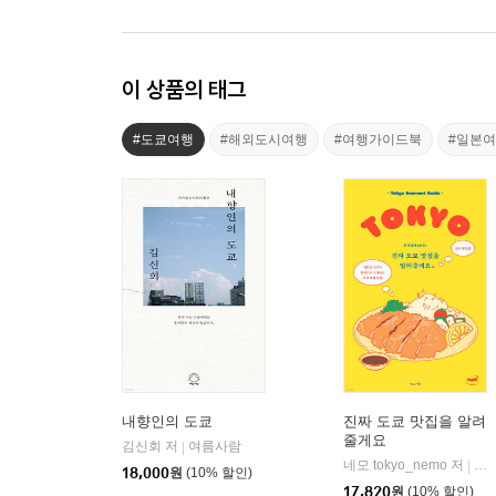
이 상품의 태그
#도쿄여행
#해외도시여행
#여행가이드북
#일본
내향인의 도쿄
진짜 도쿄 맛집을 알려
줄게요
김신회 저
여름사람
|
네모 tokyo_nemo 저
휴
|
18,000
원
(10% 할인)
17,820
원
(10% 할인)