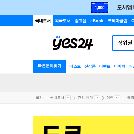
국내도서
외국도서
중고샵
eBook
크레마클럽
C
빠른분야찾기
베스트
신상품
이벤트
바이백
매
웰컴
국내도서
건강 취미
여행
해