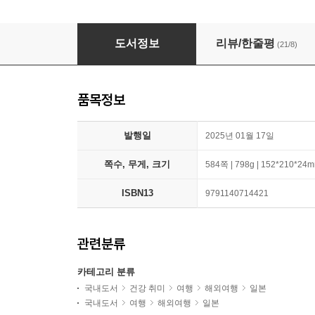
무작정 따라하기 도쿄
도서정보
리뷰/한줄평
(21/8)
품목정보
발행일
2025년 01월 17일
쪽수, 무게, 크기
584쪽 | 798g | 152*210*24
ISBN13
9791140714421
관련분류
카테고리 분류
국내도서
건강 취미
여행
해외여행
일본
국내도서
여행
해외여행
일본