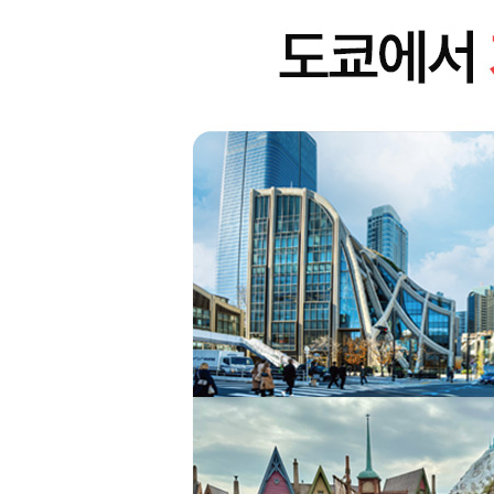
카마쿠라 교통편
카마쿠라 한눈에 보기
카마쿠라 코스 무작정 따라하기
카마쿠라 핵심 여행 정보
Area 4 에노시마 EN OSHIMA
에노시마 교통편
에노시마 한눈에 보기
에노시마 코스 무작정 따라하기
에노시마 핵심 여행 정보
OUTRO
디데이별 여행 준비
JR·지하철·사철 주요 교통 노선도
인덱스