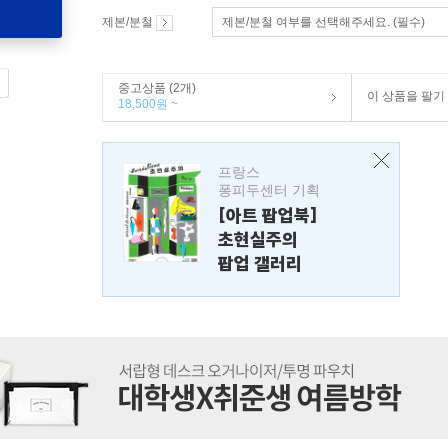
제본/분철
제본/분철 여부를 선택해주세요. (필수)
중고상품 (2개)
이 상품을 팔기
18,500원 ~
프랑스
퐁피두센터 기획
[아트 팝업북]
초현실주의
팝업 갤러리