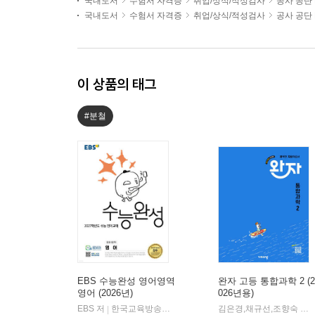
국내도서
수험서 자격증
취업/상식/적성검사
공사 공단 
국내도서
수험서 자격증
취업/상식/적성검사
공사 공단 
이 상품의 태그
#분철
EBS 수능완성 영어영역
완자 고등 통합과학 2 (2
영어 (2026년)
026년용)
EBS 저
한국교육방송공사
김은경,채규선,조향숙 등저
|