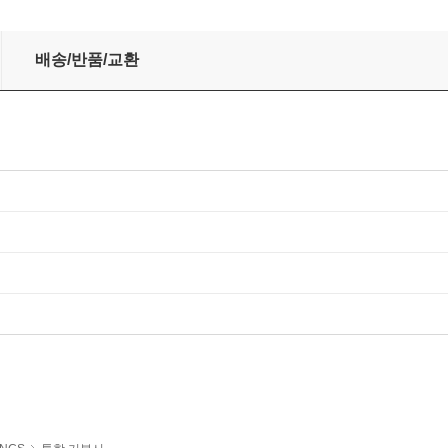
 핵심 모듈이론+실전 모의고사
배송/반품/교환