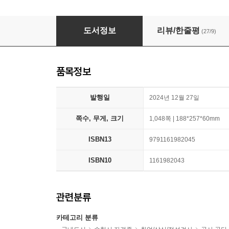
2025 위포트 공기업 NCS 모듈형 통합 기본서
도서정보
리뷰/한줄평
(27/9)
품목정보
발행일
2024년 12월 27일
쪽수, 무게, 크기
1,048쪽 | 188*257*60mm
ISBN13
9791161982045
ISBN10
1161982043
관련분류
카테고리 분류