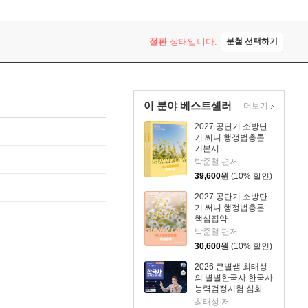
절판
상태입니다.
분철 선택하기
이 분야 베스트셀러
더보기
2027 공단기 소방단
기 써니 행정법총론
기본서
박준철 편저
39,600
원
(10% 할인)
2027 공단기 소방단
기 써니 행정법총론
핵심집약
박준철 편저
30,600
원
(10% 할인)
2026 큰별쌤 최태성
의 별별한국사 한국사
능력검정시험 심화
(1,2,3급) 상
최태성 저