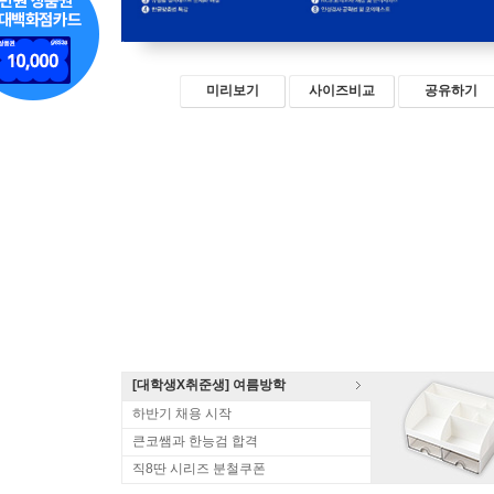
미리보기
사이즈비교
공유하기
[대학생X취준생] 여름방학
하반기 채용 시작
큰코쌤과 한능검 합격
직8딴 시리즈 분철쿠폰