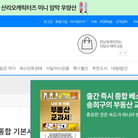
로그인
회원가입
마이페이지
카트
주문/배송
고객센터
Gl
젊은 작가
예사단독판매
이달의사은품
특가할인
추천도서
대량/법인
형 통합 기본서 핵심 모듈이론+실전 모의고사